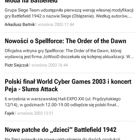
Moda na Battlefield
Grupa Siege Team udostępniła pierwszą wersję własnej modyfikacji
gry Battlefield 1942 o nazwie Siege (Oblężenie). Według autorów,
wspomniana produkcja jest odpowiedzią na zarzut, iż twórcy tzw.
Arkadiusz Bartnik
1 września 2003 17:44
„modów” niezwykle rzadko podejmują się stworzenia programu
opartego o czasy Średniowiecza.
Nowości o Spellforce: The Order of the Dawn
Oficjalna witryna gry Spellforce: The Order of the Dawn, której
wydawcą jest firma JoWooD doczekała się kolejnej aktualizacji. W
dniu dzisiejszym na łamach rzeczonej strony pojawiły się informacje
Piotr Siejczuk
1 września 2003 16:44
o pierwszym budynku Elfów – „Ratuszu”. Omawiany tytuł jest
strategią czasu rzeczywistego osadzoną w realiach fantasy, w której
występują także elementy RPG. W naszej ojczyźnie produkt ten
Polski finał World Cyber Games 2003 i koncert
pojawi się dzięki firmie CD Projekt w grudniu bieżącego roku.
Peja - Slums Attack
6 września w warszawskiej Hali EXPO XXI (ul. Prądzyńskiego
12/14), w godzinach 12.00-19.00 odbędzie się polski finał
międzynarodowych mistrzostw w grach komputerowych World
Fajek
1 września 2003 13:51
Cyber Games 2003, organizowanych już po raz trzeci przez
Samsung Electronics Polska. Finaliści wyłonieni podczas polskich
eliminacji, wyjadą na światowe finały do Korei Południowej, gdzie
Nowe patche do „dzieci” Battlefield 1942
będą walczyć o tytuł najlepszego gracza i nagrody o łącznej wartości
Na Sieci pojawiły się nowe uaktualnienia do dwóch produkcji