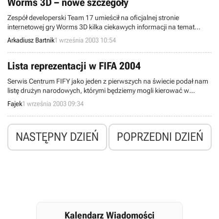
nVidia.
Worms 3D – nowe szczegóły
Zespół developerski Team 17 umieścił na oficjalnej stronie
internetowej gry Worms 3D kilka ciekawych informacji na temat
stanu zaawansowania prac nad wspomnianym tytułem. Nowa
Arkadiusz Bartnik
1 września 2003 10:54
odsłona rzeczonej produkcji będzie swoistym przełomem w historii
tej popularnej na całym świecie serii. Tak, tak, proszę państwa. Tym
razem ujrzymy "robaki" w pełnym trójwymiarze. Zapowiada się
Lista reprezentacji w FIFA 2004
niezła jatka...
Serwis Centrum FIFY jako jeden z pierwszych na świecie podał nam
listę drużyn narodowych, którymi będziemy mogli kierować w
najnowszej produkcji EA SPORTS. Wśród nich znalazła się również
Fajek
1 września 2003 09:34
reprezentacja polski.
NASTĘPNY DZIEŃ
POPRZEDNI DZIEŃ
Kalendarz Wiadomości