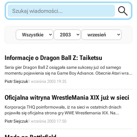

Szukaj
wiadomości...
Informacje o Dragon Ball Z: Taiketsu
Seria gier Dragon Ball Z osiągała same sukcesy już od samego
momentu pojawienia się na Game Boy Advance. Obecnie Atari wraz
z producentem, który przeniósł pierwszy produkt tej właśnie sagi na
Piotr Siejczuk
1 września 2003 19:35
GBA współpracują nad kolejnym tytułem - Taiketsu. Ma być to
bijatyka, której rynkowa premiera przewidziana jest na listopad roku
bieżącego.
Oficjalna witryna WrestleMania XIX już w sieci
Korporacja THQ poinformowała, iż na sieci w ostatnich dniach
pojawiła się oficjalna strona gry WWE Wrestlemania XIX. Na
rzeczonym serwisie znajdziemy kilka screenów ukazujących
Piotr Siejczuk
1 września 2003 17:50
omawiany tytuł, pliki video oraz licznik, który wskazuje date premiery
gry na terenie USA. Pozycja ta dedykowana jest konsolom Nintendo
GameCube.