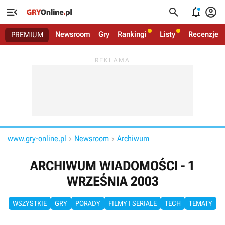




Newsroom
Gry
Rankingi
Listy
Recenzje
PREMIUM
www.gry-online.pl
Newsroom
Archiwum


ARCHIWUM WIADOMOŚCI - 1
WRZEŚNIA 2003
WSZYSTKIE
GRY
PORADY
FILMY I SERIALE
TECH
TEMATY