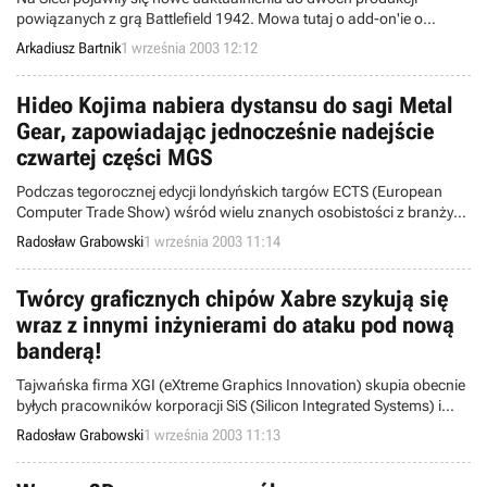
400.000$.
powiązanych z grą Battlefield 1942. Mowa tutaj o add-on'ie o
podtytule Pirates oraz modzie HydroRacers. Oba patche zawierają
Arkadiusz Bartnik
1 września 2003 12:12
pomniejsze zmiany usprawniające działanie wymienionych powyżej
programów oraz zapewniają zgodność z najnowszą wersją
wspomnianej taktycznej gry akcji (v1.45).
Hideo Kojima nabiera dystansu do sagi Metal
Gear, zapowiadając jednocześnie nadejście
czwartej części MGS
Podczas tegorocznej edycji londyńskich targów ECTS (European
Computer Trade Show) wśród wielu znanych osobistości z branży
elektroniczno-rozrywkowej obecny był również Hideo Kojima, czyli
Radosław Grabowski
1 września 2003 11:14
ojciec kultowej sagi Metal Gear. Słynny pracownik korporacji Konami
wypowiedział się m.in. na temat przyszłości wspomnianego cyklu.
Twórcy graficznych chipów Xabre szykują się
wraz z innymi inżynierami do ataku pod nową
banderą!
Tajwańska firma XGI (eXtreme Graphics Innovation) skupia obecnie
byłych pracowników korporacji SiS (Silicon Integrated Systems) i
Trident. Zatrudnieni inżynierowie podzieleni są na dwie niezależne
Radosław Grabowski
1 września 2003 11:13
grupy i opracowują nowe linie PeCetowych procesorów graficznych,
mających konkurować z produktami marki ATI Technologies i