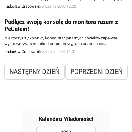
Half-Life 2 do kart graficznych, zbudowanych w oparciu o procesory
Radosław Grabowski
6 września 2003 12:02
marki ATI Technologies. Teraz światło dzienne ujrzały nowe
informacje na ten temat.
Podłącz swoją konsolę do monitora razem z
PeCetem!
Niektórzy użytkownicy konsol stacjonarnych chcieliby zapewne
wykorzystywać monitor komputerowy, jako urządzenie
wyświetlające w zastępstwie telewizora. Tym pragnieniom
Radosław Grabowski
6 września 2003 11:01
postanowiła stawić czoła firma Venom, wprowadzając na rynek
europejski specjalny adapter.
NASTĘPNY DZIEŃ
POPRZEDNI DZIEŃ
Kalendarz Wiadomości