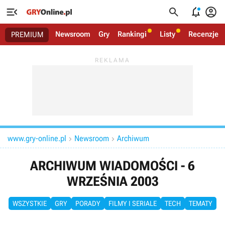




Newsroom
Gry
Rankingi
Listy
Recenzje
PREMIUM
www.gry-online.pl
Newsroom
Archiwum


ARCHIWUM WIADOMOŚCI - 6
WRZEŚNIA 2003
WSZYSTKIE
GRY
PORADY
FILMY I SERIALE
TECH
TEMATY