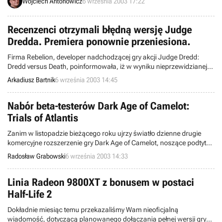
Wojciech Antonowicz
6 września 2003 17:22
Podczas rozgrywki gracz wcieli się w postać jednego z generałów,
pragnących połączyć trzy będące w stanie wojny prowincje, które
tworzyły kiedyś jedno wielkie państwo, zwane Pępkiem Świata –
Recenzenci otrzymali błędną wersję Judge
Chiny.
Dredda. Premiera ponownie przeniesiona.
Firma Rebelion, developer nadchodzącej gry akcji Judge Dredd:
Dredd versus Death, poinformowała, iż w wyniku nieprzewidzianej
pomyłki beta wersja powyższego tytułu została rozesłana pomiędzy
Arkadiusz Bartnik
6 września 2003 14:45
pewną liczbę serwisów internetowych jako „produkt finalny”,
przygotowany do recenzji.
Nabór beta-testerów Dark Age of Camelot:
Trials of Atlantis
Zanim w listopadzie bieżącego roku ujrzy światło dzienne drugie
komercyjne rozszerzenie gry Dark Age of Camelot, noszące podtytuł
Trials of Atlantis, zostaną przeprowadzone precyzyjne
Radosław Grabowski
6 września 2003 14:33
przedpremierowe testy sieciowe. Obecnie firma Mythic
Entertainment poszukuje ludzi, chętnych do wzięcia udziału we
wspomnianych próbach.
Linia Radeon 9800XT z bonusem w postaci
Half-Life 2
Dokładnie miesiąc temu przekazaliśmy Wam nieoficjalną
wiadomość, dotyczącą planowanego dołączania pełnej wersji gry