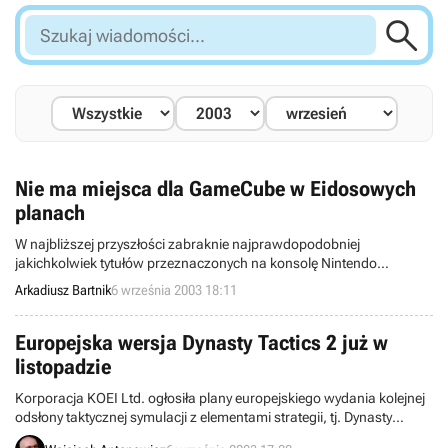

Szukaj
wiadomości...
Nie ma miejsca dla GameCube w Eidosowych
planach
W najbliższej przyszłości zabraknie najprawdopodobniej
jakichkolwiek tytułów przeznaczonych na konsolę Nintendo
GameCube, których wydaniem zajęłaby się korporacja Eidos.
Arkadiusz Bartnik
6 września 2003 18:11
Wspomniana firma liczy głównie na sukces gier dedykowanych
pozostałym platformom, tj.: PC, Sony PlayStation 2 oraz Microsoft
Xbox.
Europejska wersja Dynasty Tactics 2 już w
listopadzie
Korporacja KOEI Ltd. ogłosiła plany europejskiego wydania kolejnej
odsłony taktycznej symulacji z elementami strategii, tj. Dynasty
Tactics 2 w ekskluzywnym wydaniu na konsole Sony PlayStation 2.