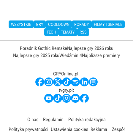
WSZYSTKIE
GRY
COOLDOWN
PORADY
FILMY I SERIALE
TECH
TEMATY
RSS
Poradnik Gothic Remake
Najlepsze gry 2026 roku
Najlepsze gry 2025 roku
Wiedźmin 4
Najbliższe premiery
GRYOnline.pl:
tvgry.pl:
O nas
Regulamin
Polityka redakcyjna
Polityka prywatności
Ustawienia cookies
Reklama
Zespół