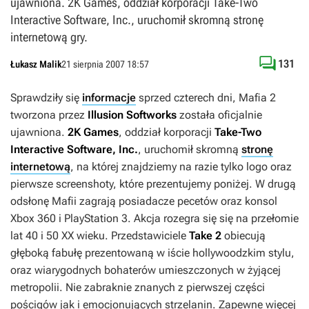
ujawniona. 2K Games, oddział korporacji Take-Two
Interactive Software, Inc., uruchomił skromną stronę
internetową gry.

131
Łukasz Malik
21 sierpnia 2007 18:57
Sprawdziły się
informacje
sprzed czterech dni,
Mafia 2
tworzona przez
Illusion Softworks
została oficjalnie
ujawniona.
2K Games
, oddział korporacji
Take-Two
Interactive Software, Inc.
, uruchomił skromną
stronę
internetową
, na której znajdziemy na razie tylko logo oraz
pierwsze screenshoty, które prezentujemy poniżej. W drugą
odsłonę
Mafii
zagrają posiadacze pecetów oraz konsol
Xbox 360 i PlayStation 3. Akcja rozegra się się na przełomie
lat 40 i 50 XX wieku. Przedstawiciele
Take 2
obiecują
głęboką fabułę prezentowaną w iście hollywoodzkim stylu,
oraz wiarygodnych bohaterów umieszczonych w żyjącej
metropolii. Nie zabraknie znanych z pierwszej części
pościgów jak i emocjonujących strzelanin. Zapewne więcej