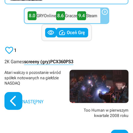

8.0
8.6
9.4
GRYOnline
Gracze
Steam


Oceń Grę

1
2K Games
screeny (gry)
PC
X360
PS3
Atari walczy o pozostanie wśród
spółek notowanych na giełdzie
NASDAQ
NASTĘPNY
Too Human w pierwszym
kwartale 2008 roku