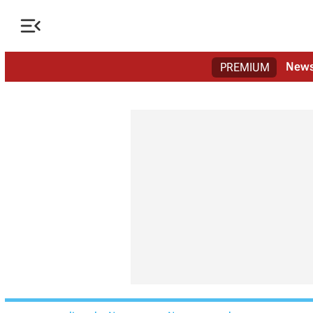

New
PREMIUM