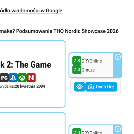
ródło wiadomości w Google
 Remake? Podsumowanie THQ Nordic Showcase 2026

7.8
GRYOnline
k 2: The Game
7.4
Gracze


wydania:
28 kwietnia 2004
Oceń Grę

7.0
GRYOnline