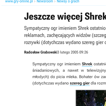
www.gry-online.pl
Newsroom
Newsy o grach


Jeszcze więcej Shrek
Sympatyczny ogr imieniem Shrek ostatnio
reklamach, zachęcających widzów (szczegó
rozrywki (dotychczas wydano szereg gier d
Radosław Grabowski
3 lutego 2005 09:26
Sympatyczny ogr imieniem
Shrek
ostatni
śniadaniowych, a nawet w telewizyjn
młodych) do picia mleka. Bohater ów zad
(dotychczas wydano
szereg gier
dla rozma