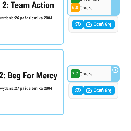
 2: Team Action
6.8
Gracze
 wydania:
26 października 2004


Oceń Grę

2: Beg For Mercy
7.7
Gracze
 wydania:
27 października 2004


Oceń Grę