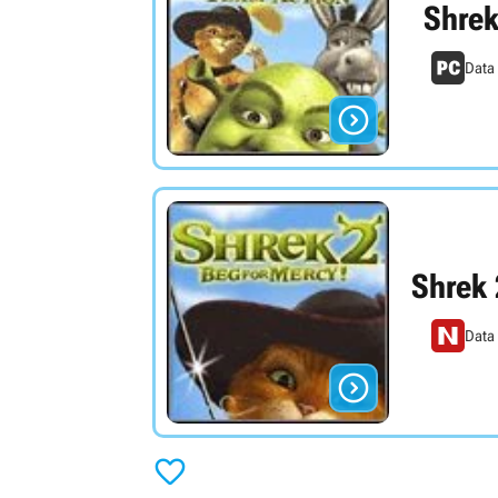
Shrek
Data

Shrek 
Data

