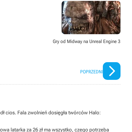
Gry od Midway na Unreal Engine 3
POPRZEDNI
dł cios. Fala zwolnień dosięgła twórców Halo:
owa latarka za 26 zł ma wszystko, czego potrzeba