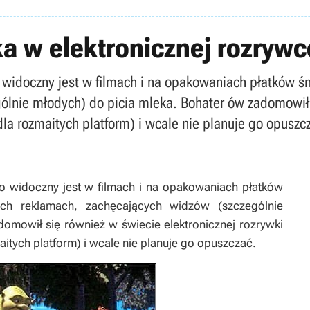
a w elektronicznej rozrywc
 widoczny jest w filmach i na opakowaniach płatków ś
lnie młodych) do picia mleka. Bohater ów zadomowił s
la rozmaitych platform) i wcale nie planuje go opuszc
o widoczny jest w filmach i na opakowaniach płatków
ych reklamach, zachęcających widzów (szczególnie
omowił się również w świecie elektronicznej rozrywki
itych platform) i wcale nie planuje go opuszczać.