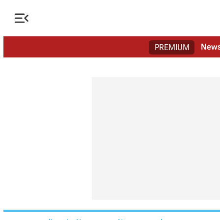

New
PREMIUM