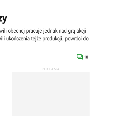
zy
wili obecnej pracuje jednak nad grą akcji
li ukończenia tejże produkcji, powróci do

10