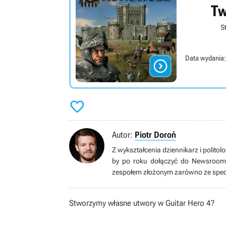
Tw
S
Data wydania:


Autor:
Piotr Doroń
Z wykształcenia dziennikarz i politol
by po roku dołączyć do Newsroomu 
zespołem złożonym zarówno ze specj
nauki oraz pracy na najwyższych
zagnała go fascynacja emulacją i ko
Stworzymy własne utwory w Guitar Hero 4?
gier (długo by wymieniać ulubione gatu
dopieszczonym serialem lub filmem