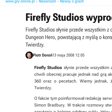
www.gry-online.pl
Newsroom
Newsy o grach


Firefly Studios wypr
Firefly Studios słynie przede wszystkim z 
Dungeon Hero, powstającą z myślą o konso
Twierdzy.
Piotr Doroń
13 maja 2008 12:05
Firefly Studios
słynie przede wszystkim z
chwili obecnej pracuje jednak nad grą ak
360 oraz o pecetach. Wiemy jednak, ż
Twierdzy
.
O fakcie tym poinformował redakcję serw
Simon Bradbury. W trakcie rozmowy stwi
zapytania o kolejne odsłony cyklu, który