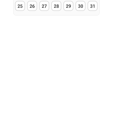
Twierdza:
7.5
GRYOnl
25
26
27
28
29
30
31
Krzyżowiec
8.8
Gracze
Stronghold: Crusader


Data wydania:
24 września 2002
