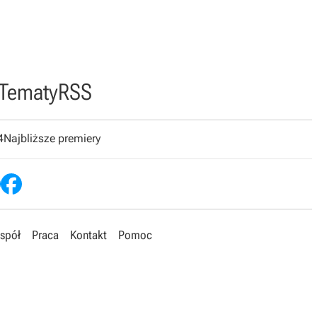
Tematy
RSS
4
Najbliższe premiery
spół
Praca
Kontakt
Pomoc