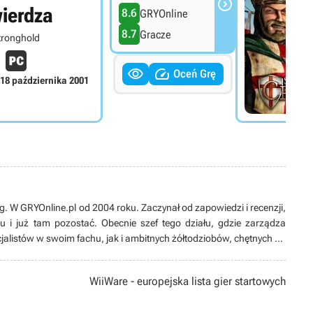

ierdza
8.6
GRYOnline
8.7
Gracze
tronghold


Oceń Grę
18 października 2001
og. W GRYOnline.pl od 2004 roku. Zaczynał od zapowiedzi i recenzji,
i już tam pozostać. Obecnie szef tego działu, gdzie zarządza
alistów w swoim fachu, jak i ambitnych żółtodziobów, chętnych do
 obrotach. Były redaktor niezapomnianego emu@dreams, gdzie
nsolami, a także recenzent magazynu GB More. Miłośnik informacji,
WiiWare - europejska lista gier startowych
nki), Internetu, dobrej książki sci-fi i fantasy, nie pogardzi również
. Mąż, ojciec trójki dzieci, esteta, zwolennik umiaru w życiu