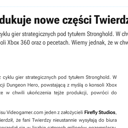
odukuje nowe części Twierd
cyklu gier strategicznych pod tytułem Stronghold. W ch
li Xbox 360 oraz o pecetach. Wiemy jednak, że w chwi
 cyklu gier strategicznych pod tytułem
Stronghold
. W
cji
Dungeon Hero
, powstającą z myślą o konsoli Xbox
e w chwili ukończenia tejże produkcji, powróci do
isu
Videogamer.com
jeden z założycieli
Firefly Studios
,
erdził, że fani
Twierdzy
nieustannie wysyłają do biura
 sprzedał się w liczbie czterech milionów egzemplarzy.