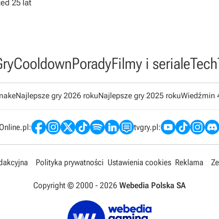
zed 25 lat
Gry
Cooldown
Porady
Filmy i seriale
Tech
emake
Najlepsze gry 2026 roku
Najlepsze gry 2025 roku
Wiedźmin 
nline.pl:
tvgry.pl:
edakcyjna
Polityka prywatności
Ustawienia cookies
Reklama
Ze
Copyright © 2000 -
2026
Webedia Polska SA