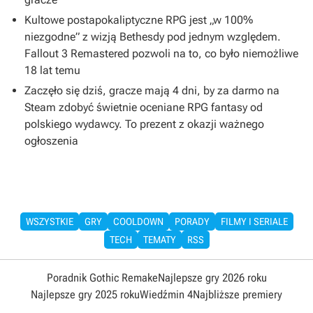
Kultowe postapokaliptyczne RPG jest „w 100%
niezgodne” z wizją Bethesdy pod jednym względem.
Fallout 3 Remastered pozwoli na to, co było niemożliwe
18 lat temu
Zaczęło się dziś, gracze mają 4 dni, by za darmo na
Steam zdobyć świetnie oceniane RPG fantasy od
polskiego wydawcy. To prezent z okazji ważnego
ogłoszenia
WSZYSTKIE
GRY
COOLDOWN
PORADY
FILMY I SERIALE
TECH
TEMATY
RSS
Poradnik Gothic Remake
Najlepsze gry 2026 roku
Najlepsze gry 2025 roku
Wiedźmin 4
Najbliższe premiery