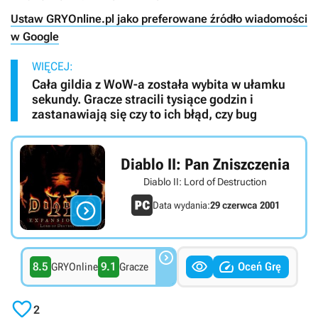
Ustaw GRYOnline.pl jako preferowane źródło wiadomości
w Google
WIĘCEJ:
Cała gildia z WoW-a została wybita w ułamku
sekundy. Gracze stracili tysiące godzin i
zastanawiają się czy to ich błąd, czy bug
Diablo II: Pan Zniszczenia
Diablo II: Lord of Destruction

Data wydania:
29 czerwca 2001



8.5
9.1
Oceń Grę
GRYOnline
Gracze

2