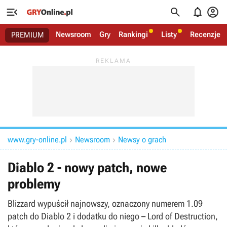




Newsroom
Gry
Rankingi
Listy
Recenzje
PREMIUM
www.gry-online.pl
Newsroom
Newsy o grach


Diablo 2 - nowy patch, nowe
problemy
Blizzard wypuścił najnowszy, oznaczony numerem 1.09
patch do Diablo 2 i dodatku do niego – Lord of Destruction,