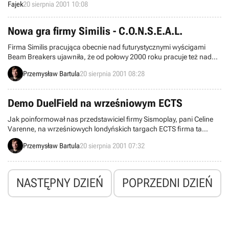
od siebie, dzięki czemu powstała wspaniała historia.
Fajek
20 sierpnia 2001 10:08
Nowa gra firmy Similis - C.O.N.S.E.A.L.
Firma Similis pracująca obecnie nad futurystycznymi wyścigami
Beam Breakers ujawniła, że od połowy 2000 roku pracuje też nad
przygodową grą akcji C.O.N.S.E.A.L.
Przemysław Bartula
20 sierpnia 2001 08:28
Demo DuelField na wrześniowym ECTS
Jak poinformował nas przedstawiciel firmy Sismoplay, pani Celine
Varenne, na wrześniowych londyńskich targach ECTS firma ta
przedstawi pierwsze grywalne demo swojej najnowszej produkcji -
Przemysław Bartula
20 sierpnia 2001 07:32
DuelField.
NASTĘPNY DZIEŃ
POPRZEDNI DZIEŃ