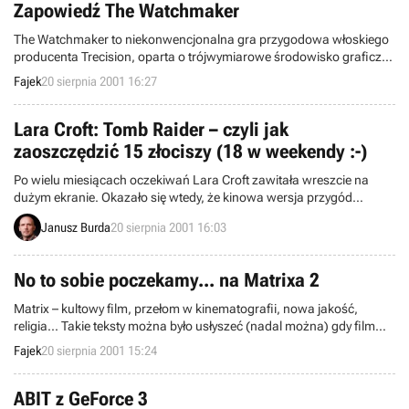
Zapowiedź The Watchmaker
The Watchmaker to niekonwencjonalna gra przygodowa włoskiego
producenta Trecision, oparta o trójwymiarowe środowisko graficzne
i przyjazny interfejs użytkownika. Gracz wciela się w postać
Fajek
20 sierpnia 2001 16:27
prywatnego detektywa Darryla Boone, który razem z atrakcyjną
panią mecenas, Victorią Conroy, musi odszukać i zneutralizować
tajemnicze urządzenie, mogące doprowadzić do zagłady całego
Lara Croft: Tomb Raider – czyli jak
świata. Mimo iż wiadomo, że znajduje się ono w austriackim zamku,
zaoszczędzić 15 złociszy (18 w weekendy :-)
musimy się spieszyć gdyż na wypełnienie misji mamy niespełna
piętnaście godzin.
Po wielu miesiącach oczekiwań Lara Croft zawitała wreszcie na
dużym ekranie. Okazało się wtedy, że kinowa wersja przygód
nieustraszonej pani archeolog nie spełnia pokładanych w niej
Janusz Burda
20 sierpnia 2001 16:03
nadziei i jest delikatnie mówiąc filmem przeciętnym. Przekonał się o
tym (ale na jego nieszczęście dopiero po wizycie w kinie) autor
materiału, który zamieściliśmy dzisiaj w dziale Publicystyka.
No to sobie poczekamy... na Matrixa 2
Matrix – kultowy film, przełom w kinematografii, nowa jakość,
religia... Takie teksty można było usłyszeć (nadal można) gdy film
trafił na ekrany kin. Tym bardziej oczekujemy na jego kontynuację,
Fajek
20 sierpnia 2001 15:24
która, i tu padnie bardzo nieprzyjemne słowo, „miała” ukazać się
latem 2002 roku.
ABIT z GeForce 3