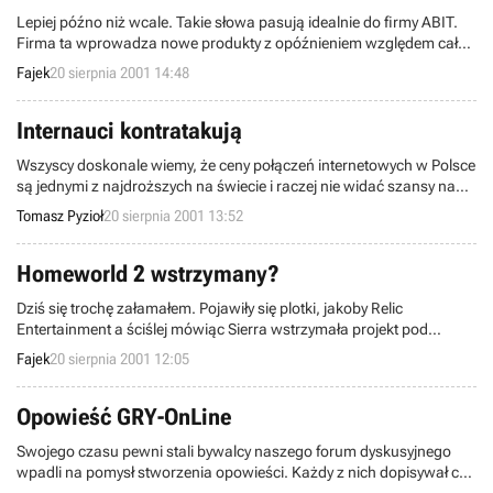
Lepiej późno niż wcale. Takie słowa pasują idealnie do firmy ABIT.
Firma ta wprowadza nowe produkty z opóźnieniem względem całej
reszty branży IT. Tak też jest w przypadku karty graficznej opartej na
Fajek
20 sierpnia 2001 14:48
układzie GeForce 3.
Internauci kontratakują
Wszyscy doskonale wiemy, że ceny połączeń internetowych w Polsce
są jednymi z najdroższych na świecie i raczej nie widać szansy na
ich szybki spadek. Wychodząc z założenia, że to sami internauci
Tomasz Pyzioł
20 sierpnia 2001 13:52
powinni zacząć działać na rzecz taniego Internetu, dwóch
zapaleńców otworzyło serwis NaszRuch.pl.
Homeworld 2 wstrzymany?
Dziś się trochę załamałem. Pojawiły się plotki, jakoby Relic
Entertainment a ściślej mówiąc Sierra wstrzymała projekt pod
nazwą Homeworld 2!
Fajek
20 sierpnia 2001 12:05
Opowieść GRY-OnLine
Swojego czasu pewni stali bywalcy naszego forum dyskusyjnego
wpadli na pomysł stworzenia opowieści. Każdy z nich dopisywał coś