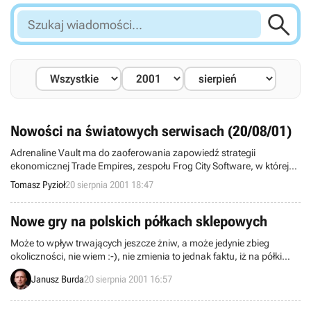

Szukaj
wiadomości...
Nowości na światowych serwisach (20/08/01)
Adrenaline Vault ma do zaoferowania zapowiedź strategii
ekonomicznej Trade Empires, zespołu Frog City Software, w której
będziemy mogli spełnić swoje marzenia „od pucybuta do milionera”.
Tomasz Pyzioł
20 sierpnia 2001 18:47
Nowe gry na polskich półkach sklepowych
Może to wpływ trwających jeszcze żniw, a może jedynie zbieg
okoliczności, nie wiem :-), nie zmienia to jednak faktu, iż na półki
sklepowe w naszym kraju trafiły dziś aż trzy nowe gry i na dodatek
Janusz Burda
20 sierpnia 2001 16:57
wszystkie w pełni zlokalizowane.