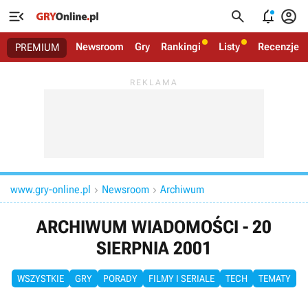




Newsroom
Gry
Rankingi
Listy
Recenzje
PREMIUM
www.gry-online.pl
Newsroom
Archiwum


ARCHIWUM WIADOMOŚCI - 20
SIERPNIA 2001
WSZYSTKIE
GRY
PORADY
FILMY I SERIALE
TECH
TEMATY