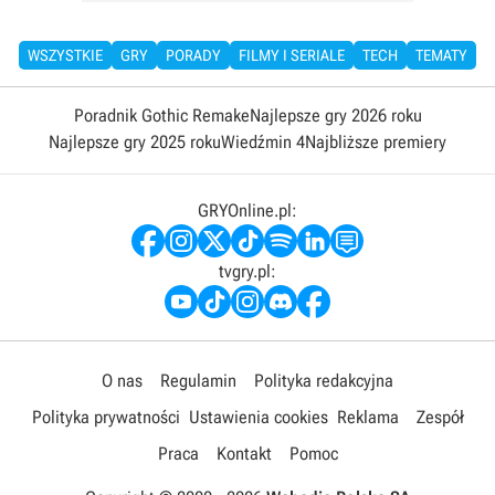
WSZYSTKIE
GRY
PORADY
FILMY I SERIALE
TECH
TEMATY
Poradnik Gothic Remake
Najlepsze gry 2026 roku
Najlepsze gry 2025 roku
Wiedźmin 4
Najbliższe premiery
GRYOnline.pl:
tvgry.pl:
O nas
Regulamin
Polityka redakcyjna
Polityka prywatności
Ustawienia cookies
Reklama
Zespół
Praca
Kontakt
Pomoc