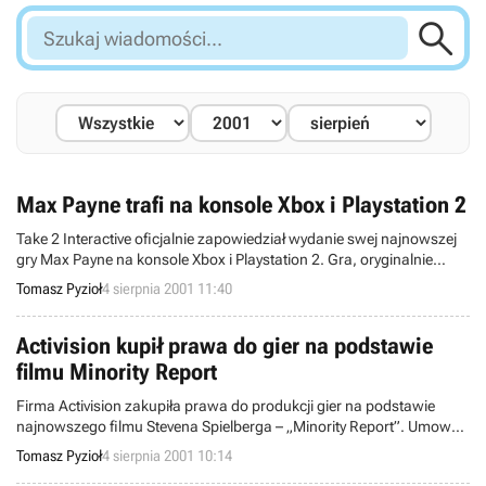

Szukaj
wiadomości...
Max Payne trafi na konsole Xbox i Playstation 2
Take 2 Interactive oficjalnie zapowiedział wydanie swej najnowszej
gry Max Payne na konsole Xbox i Playstation 2. Gra, oryginalnie
stworzona na PC przez Remedy Entertainment, zostanie
Tomasz Pyzioł
4 sierpnia 2001 11:40
adaptowana na Xboxa przez austriacki zespół Neo Software, zaś na
Playstation 2 przez kanadyjski oddział Rockstar Games. Wersja na
Xbox-a powinna być gotowa jesienią, czyli mniej więcej w okresie
Activision kupił prawa do gier na podstawie
premiery konsoli Microsoftu.
filmu Minority Report
Firma Activision zakupiła prawa do produkcji gier na podstawie
najnowszego filmu Stevena Spielberga – „Minority Report”. Umowa
podpisana z wytwórniami Fox Interactive i DreamWorks Pictures
Tomasz Pyzioł
4 sierpnia 2001 10:14
daje Activision możliwość wydawania i dystrybucji gier na platformę