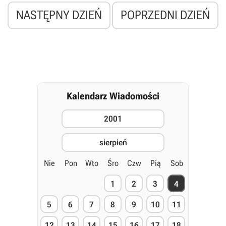
NASTĘPNY DZIEŃ
POPRZEDNI DZIEŃ
Kalendarz Wiadomości
2001
sierpień
Nie
Pon
Wto
Śro
Czw
Pią
Sob
1
2
3
4
5
6
7
8
9
10
11
12
13
14
15
16
17
18