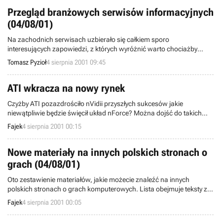
PC oraz wszystkie konsole.
Przegląd branżowych serwisów informacyjnych
(04/08/01)
Na zachodnich serwisach uzbierało się całkiem sporo
interesujących zapowiedzi, z których wyróżnić warto chociażby
materiały o dwóch tytułach LucasArts: Star Wars: Starfighter i Jedi
Tomasz Pyzioł
4 sierpnia 2001 09:45
Outcast: Jedi Knight II czy o rosyjskim RTS Etherlords.
ATI wkracza na nowy rynek
Czyżby ATI pozazdrościło nVidii przyszłych sukcesów jakie
niewątpliwie będzie święcił układ nForce? Można dojść do takich
wniosków dowiadując się, że ATI w czwartym kwartale tego roku
Fajek
4 sierpnia 2001 00:15
ma zamiar zademonstrować układ logiczny o kodowej nazwie A3,
obsługujący procesory Athlon oraz Pentium III (w zależności od
wersji).
Nowe materiały na innych polskich stronach o
grach (04/08/01)
Oto zestawienie materiałów, jakie możecie znaleźć na innych
polskich stronach o grach komputerowych. Lista obejmuje teksty z
ostatniej doby.
Fajek
4 sierpnia 2001 00:05