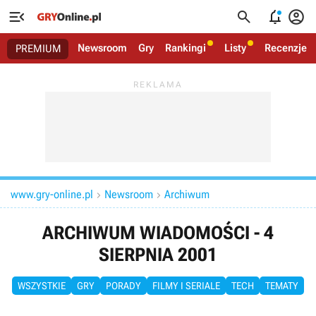




Newsroom
Gry
Rankingi
Listy
Recenzje
PREMIUM
www.gry-online.pl
Newsroom
Archiwum


ARCHIWUM WIADOMOŚCI - 4
SIERPNIA 2001
WSZYSTKIE
GRY
PORADY
FILMY I SERIALE
TECH
TEMATY