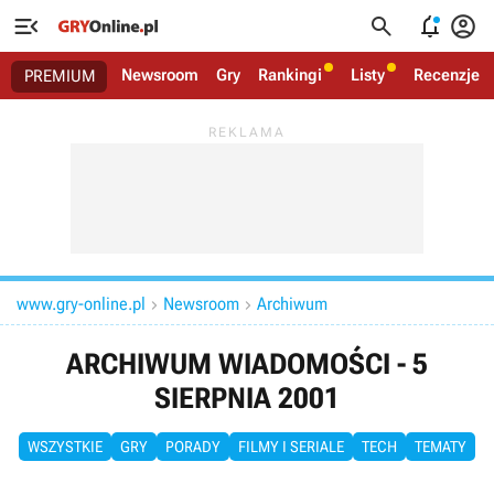




Newsroom
Gry
Rankingi
Listy
Recenzje
PREMIUM
www.gry-online.pl
Newsroom
Archiwum


ARCHIWUM WIADOMOŚCI - 5
SIERPNIA 2001
WSZYSTKIE
GRY
PORADY
FILMY I SERIALE
TECH
TEMATY