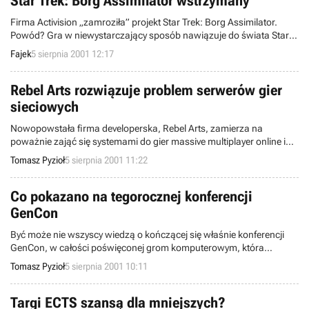
Star Trek: Borg Assimilator wstrzymany
Firma Activision „zamroziła” projekt Star Trek: Borg Assimilator.
Powód? Gra w niewystarczający sposób nawiązuje do świata Star
Trek.
Fajek
5 sierpnia 2001 12:17
Rebel Arts rozwiązuje problem serwerów gier
sieciowych
Nowopowstała firma developerska, Rebel Arts, zamierza na
poważnie zająć się systemami do gier massive multiplayer online i
wypracować rozsądny cenowo standard dla potencjalnych
Tomasz Pyzioł
5 sierpnia 2001 11:22
producentów gier sieciowych. Firmę Rebel Arts założył Paul
Villadolid, były wiceprezes Walt Disney Television, oraz Larry Hess,
były programista Digital Domain, zajmujący się tam efektami
Co pokazano na tegorocznej konferencji
specjalnymi.
GenCon
Być może nie wszyscy wiedzą o kończącej się właśnie konferencji
GenCon, w całości poświęconej grom komputerowym, która
odbywa się w Milwaukee. Podobnie jak na innych tego typu
Tomasz Pyzioł
5 sierpnia 2001 10:11
spotkaniach, pojawili się tu przedstawiciele znanych producentów i
wydawców gier, pragnąc wykorzystać kolejną okazję do
przedstawienia swoich produktów.
Targi ECTS szansą dla mniejszych?