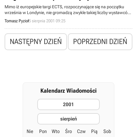
Mimo iż europejskie targi ECTS, rozpoczynające się na początku
września w Londynie, nie gromadzą zwykle takiej liczby wystawców
jak amerykańskie E3, w dalszym ciągu są szansą do pokazania się
Tomasz Pyzioł
5 sierpnia 2001 09:25
dla mniejszych firm developerskich i wydawców.
NASTĘPNY DZIEŃ
POPRZEDNI DZIEŃ
Kalendarz Wiadomości
2001
sierpień
Nie
Pon
Wto
Śro
Czw
Pią
Sob