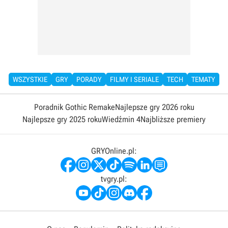
WSZYSTKIE
GRY
PORADY
FILMY I SERIALE
TECH
TEMATY
Poradnik Gothic Remake
Najlepsze gry 2026 roku
Najlepsze gry 2025 roku
Wiedźmin 4
Najbliższe premiery
GRYOnline.pl:
tvgry.pl: