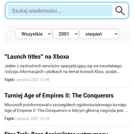

Szukaj
wiadomości...
"Launch titles" na Xboxa
Jeden z zachodnich serwisów specjalizujący się we wszelakiego
rodzaju informacjach i plotkach na temat konsoli Xbox, podał
prawdopodobną listę tzw. „launch titles” czyli tytułów, które będą
Fajek
5 sierpnia 2001 13:48
dostępne na konsolę w momencie jej premiery to jest 8 listopada.
Oczywiście nie jest to oficjalna lista, gdyż takową Microsoft poda
dopiero za jakiś czas. Jednak możemy przyjąć, iż jest ona zgodna z
Turniej Age of Empires II: The Conquerors
prawdą w około 95%.
Microsoft poinformował o szczegółach ogólnoświatowego turnieju
Age of Empires II: The Conquerors w którym główną nagroda jest aż
50,000 dolarów!
Fajek
5 sierpnia 2001 13:28