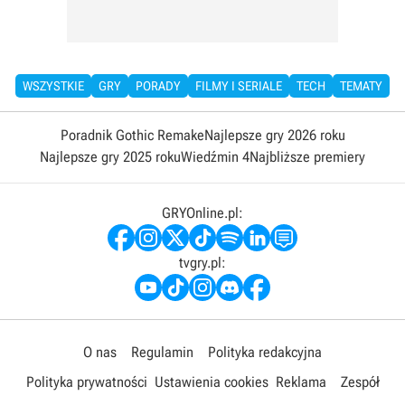
WSZYSTKIE
GRY
PORADY
FILMY I SERIALE
TECH
TEMATY
Poradnik Gothic Remake
Najlepsze gry 2026 roku
Najlepsze gry 2025 roku
Wiedźmin 4
Najbliższe premiery
GRYOnline.pl:
tvgry.pl:
O nas
Regulamin
Polityka redakcyjna
Polityka prywatności
Ustawienia cookies
Reklama
Zespół