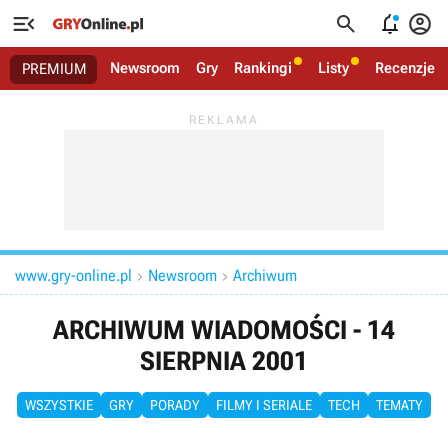




Newsroom
Gry
Rankingi
Listy
Recenzje
PREMIUM
www.gry-online.pl
Newsroom
Archiwum


ARCHIWUM WIADOMOŚCI - 14
SIERPNIA 2001
WSZYSTKIE
GRY
PORADY
FILMY I SERIALE
TECH
TEMATY