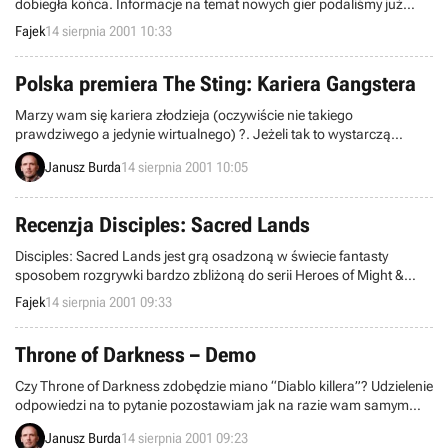
dobiegła końca. Informacje na temat nowych gier podaliśmy już
jakiś czas temu. Teraz kolej na małe, końcowe podsumowanie.
Fajek
14 sierpnia 2001 10:33
Polska premiera The Sting: Kariera Gangstera
Marzy wam się kariera złodzieja (oczywiście nie takiego
prawdziwego a jedynie wirtualnego) ?. Jeżeli tak to wystarczą
jedynie małe zakupy. Od dzisiaj na półkach polskich sklepów
Janusz Burda
14 sierpnia 2001 10:05
znajdziecie wydaną na naszym rynku przez CD Projekt grę The Sting:
Kariera Gangstera – to właśnie za jej sprawą wasze marzenia
zostaną urzeczywistnione.
Recenzja Disciples: Sacred Lands
Disciples: Sacred Lands jest grą osadzoną w świecie fantasty
sposobem rozgrywki bardzo zbliżoną do serii Heroes of Might &
Magic. Jej fabułą jest odwieczny konflikt pomiędzy czterema rasami
Fajek
14 sierpnia 2001 09:33
zamieszkującymi stare Imperium. Od nas zależy, czy opowiemy się
np. po stronie górskich klanów czy też wspomożemy hordy
nieumarłych.
Throne of Darkness – Demo
Czy Throne of Darkness zdobędzie miano “Diablo killera”? Udzielenie
odpowiedzi na to pytanie pozostawiam jak na razie wam samym
zwłaszcza, iż za prawą dema gry, które właśnie ukazało się na sieci,
Janusz Burda
14 sierpnia 2001 09:23
możecie na własne oczy przekonać się co udało się stworzyć