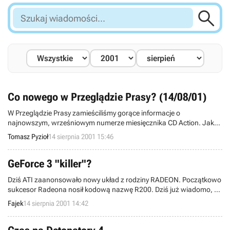

Szukaj
wiadomości...
Co nowego w Przeglądzie Prasy? (14/08/01)
W Przeglądzie Prasy zamieściliśmy gorące informacje o
najnowszym, wrześniowym numerze miesięcznika CD Action. Jak
zwykle spodziewajcie się dołączonych 3 CD, oraz bardzo wiele
Tomasz Pyzioł
14 sierpnia 2001 15:46
profesjonalnych materiałów o grach i nie tylko...
GeForce 3 "killer"?
Dziś ATI zaanonsowało nowy układ z rodziny RADEON. Początkowo
sukcesor Radeona nosił kodową nazwę R200. Dziś już wiadomo, że
układ nazywa się Radeon 8500.
Fajek
14 sierpnia 2001 14:42