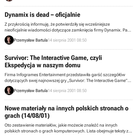
ludziom z Click Entertainment.
Dynamix is dead – oficjalnie
Z przykrością informuję, że potwierdziły się wcześniejsze
nieoficjalnie wiadomości dotyczące zamknięcia firmy Dynamix. Pan
Alex Rodberg dyrektor firmy Sierra oficjalnie je potwierdził – Dynamix
Przemysław Bartula
14 sierpnia 2001 08:50
stał się historią.
Survivor: The Interactive Game, czyli
Ekspedycja w naszym domu
Firma Infogrames Entertainment przedstawiła garść szczegółów
dotyczących swej najnowszej gry „Survivor: The Interactive Game”
pomysłem bazującej na znanych programach telewizyjnych, typu
Przemysław Bartula
14 sierpnia 2001 08:50
nadawanej w telewizji TVN „Ekspedycji”.
Nowe materiały na innych polskich stronach o
grach (14/08/01)
Oto zestawienie materiałów, jakie możecie znaleźć na innych
polskich stronach o grach komputerowych. Lista obejmuje teksty z
ostatniej doby.