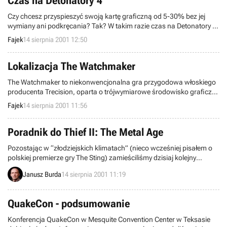
Czas na Detonatory 4
Czy chcesz przyspieszyć swoją kartę graficzną od 5-30% bez jej
wymiany ani podkręcania? Tak? W takim razie czas na Detonatory 4,
które dadzą wam nieco więcej niż wspomniane przyspieszenie.
Fajek
14 sierpnia 2001 12:50
Lokalizacja The Watchmaker
The Watchmaker to niekonwencjonalna gra przygodowa włoskiego
producenta Trecision, oparta o trójwymiarowe środowisko graficzne
i przyjazny interfejs użytkownika. Gracz wciela się w postać
Fajek
14 sierpnia 2001 11:56
prywatnego detektywa Darryla Boone, który razem z atrakcyjną
panią mecenas, Victorią Conroy, musi odszukać i zneutralizować
tajemnicze urządzenie, mogące doprowadzić do zagłady całego
Poradnik do Thief II: The Metal Age
świata. Mimo iż wiadomo, że znajduje się ono w austriackim zamku,
Pozostając w “złodziejskich klimatach” (nieco wcześniej pisałem o
musimy się spieszyć gdyż na wypełnienie misji mamy niespełna
polskiej premierze gry The Sting) zamieściliśmy dzisiaj kolejny
piętnaście godzin.
materiał dotyczący gry w której dana nam została możliwość
Janusz Burda
14 sierpnia 2001 11:19
wcielenia się w rolę złodzieja – poradnik do tytułu może nieco
starszego ale przez wielu uznawanego wręcz za kultowy - Thief II:
The Metal Age.
QuakeCon - podsumowanie
Konferencja QuakeCon w Mesquite Convention Center w Teksasie