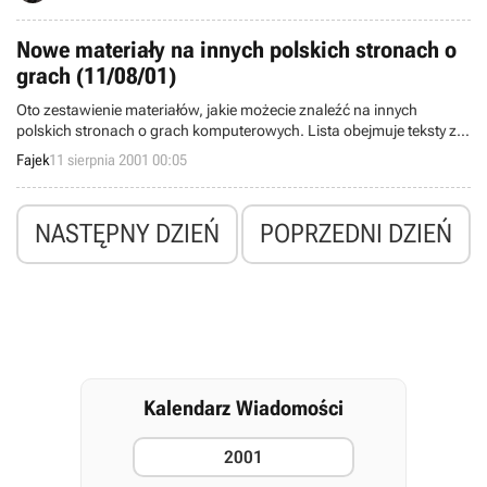
drugiej części, jednak na polu walki pojawił się konkurent, bliźniaczo
podobna gra G.I. Combat, która może nieźle namieszać w
Nowe materiały na innych polskich stronach o
strategicznych kręgach. Zadajecie sobie pytanie czy zdoła pobić
grach (11/08/01)
serię Combat Mission? No cóż, trudno powiedzieć, najlepiej
przekonajcie się sami już teraz i zapiszcie na beta testy G.I. Combat.
Oto zestawienie materiałów, jakie możecie znaleźć na innych
polskich stronach o grach komputerowych. Lista obejmuje teksty z
ostatniej doby.
Fajek
11 sierpnia 2001 00:05
NASTĘPNY DZIEŃ
POPRZEDNI DZIEŃ
Kalendarz Wiadomości
2001