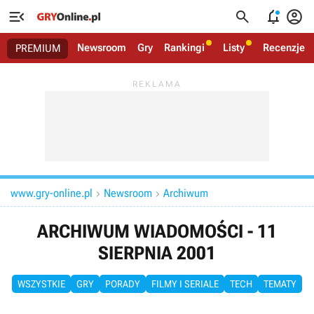




Newsroom
Gry
Rankingi
Listy
Recenzje
PREMIUM
www.gry-online.pl
Newsroom
Archiwum


ARCHIWUM WIADOMOŚCI - 11
SIERPNIA 2001
WSZYSTKIE
GRY
PORADY
FILMY I SERIALE
TECH
TEMATY