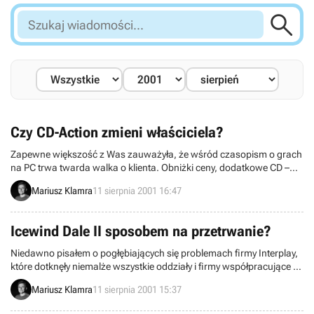

Szukaj
wiadomości...
Czy CD-Action zmieni właściciela?
Zapewne większość z Was zauważyła, że wśród czasopism o grach
na PC trwa twarda walka o klienta. Obniżki ceny, dodatkowe CD –
wszystko to ma na celu pognębienie konkurencji. Słabsze (czytaj:
Mariusz Klamra
11 sierpnia 2001 16:47
polskie) tytuły pierwsze padają ofiarą, czego widocznym przykładem
są chociażby ostatnie „pady” Resetu i Gier Komputerowych. Nawet
największy gracz na scenie czyli brytyjska grupa Future Network
Icewind Dale II sposobem na przetrwanie?
wydająca w Polsce m.in. CD-Action i Action Plus może mieć
poważne problemy.
Niedawno pisałem o pogłębiających się problemach firmy Interplay,
które dotknęły niemalże wszystkie oddziały i firmy współpracujące –
jedynie „perła w koronie” stajni Interplayu, czyli Bioware wydawała
Mariusz Klamra
11 sierpnia 2001 15:37
się nietknięta kryzysem, czemu trudno się dziwić biorąc pod uwagę,
że wciąż jest dochodowa, zaś jej cRPG poczynając od ”Baldur’s