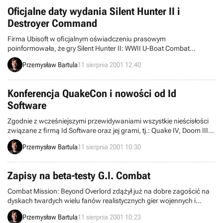
Gate” walnie przyczyniły się do utrzymania słabnącego Interplaya na
Oficjalne daty wydania Silent Hunter II i
powierzchni. Ostatnie informacje świadczą jednak, że i Bioware
Destroyer Command
może mieć kłopoty.
Firma Ubisoft w oficjalnym oświadczeniu prasowym
poinformowała, że gry Silent Hunter II: WWII U-Boat Combat
Simulator oraz Destroyer Command trafią do zachodnich sklepów
Przemysław Bartula
11 sierpnia 2001 12:40
odpowiednio 14 października oraz 12 listopada bieżącego roku.
Konferencja QuakeCon i nowości od Id
Software
Zgodnie z wcześniejszymi przewidywaniami wszystkie nieścisłości
związane z firmą Id Software oraz jej grami, tj.: Quake IV, Doom III
oraz Return to Castle Wolfenstein zostały wyjaśnione na konferencji
Przemysław Bartula
11 sierpnia 2001 10:30
QuakeCon i teraz pokrótce je przedstawię.
Zapisy na beta-testy G.I. Combat
Combat Mission: Beyond Overlord zdążył już na dobre zagościć na
dyskach twardych wielu fanów realistycznych gier wojennych i
zdobył sobie niemała sławę na całym świecie. Obecnie rzesze graczy
Przemysław Bartula
11 sierpnia 2001 10:23
oczekują na ukończenie przez panów z Big Time Software jego