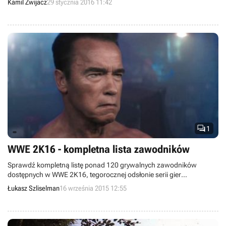
Kamil Zwijacz
29 stycznia 2016 11:42
2K oraz WWE SuperCard.

1
WWE 2K16 - kompletna lista zawodników
Sprawdź kompletną listę ponad 120 grywalnych zawodników
dostępnych w WWE 2K16, tegorocznej odsłonie serii gier
sportowych od studia 2K Sports symulujących wrestling.
Łukasz Szliselman
16 września 2015 12:55