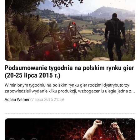
Podsumowanie tygodnia na polskim rynku gier
(20-25 lipca 2015 r.)
W minionym tygodniu na polskim rynku gier rodzimi dystrybutorzy
zapowiedzieli wydanie kilku produkcji, wzbogaceniu uległa jedna z
tanich serii i dowiedzieliśmy się, że kilku deweloperów ma wkrótce
Adrian Werner
27 lipca 2015 21:59
ujawnić swoje następne projekty.