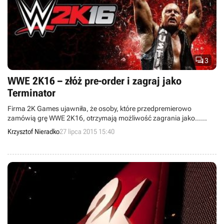

3
WWE 2K16 – złóż pre-order i zagraj jako
Terminator
Firma 2K Games ujawniła, że osoby, które przedpremierowo
zamówią grę WWE 2K16, otrzymają możliwość zagrania jako…
Terminator T-800. Elektroniczny morderca ma być dostępny w
Krzysztof Nieradko
27 lipca 2015 15:40
dwóch wersjach – z pierwszego filmu z 1984 roku oraz jego
młodszej o siedem lat kontynuacji pt. Terminator 2: Dzień Sądu.