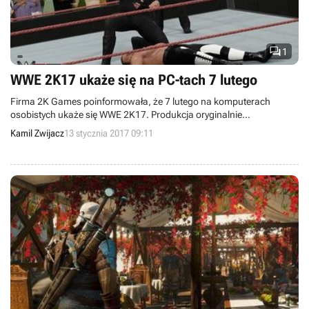

1
WWE 2K17 ukaże się na PC-tach 7 lutego
Firma 2K Games poinformowała, że 7 lutego na komputerach
osobistych ukaże się WWE 2K17. Produkcja oryginalnie
zadebiutowała w październiku 2016 roku na konsolach Xbox One,
Kamil Zwijacz
13 stycznia 2017 09:11
PlayStation 4, Xbox 360 oraz PlayStation 3.