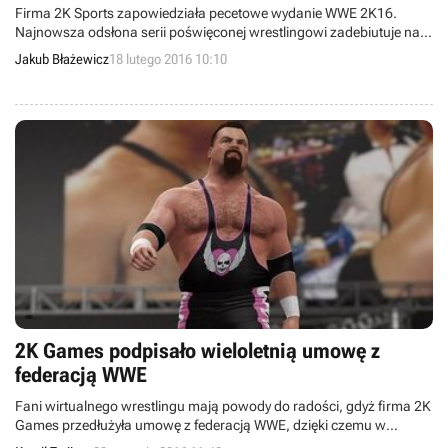
Firma 2K Sports zapowiedziała pecetowe wydanie WWE 2K16.
Najnowsza odsłona serii poświęconej wrestlingowi zadebiutuje na
komputerach osobistych 11 marca.
Jakub Błażewicz
18 lutego 2016 10:10
2K Games podpisało wieloletnią umowę z
federacją WWE
Fani wirtualnego wrestlingu mają powody do radości, gdyż firma 2K
Games przedłużyła umowę z federacją WWE, dzięki czemu w
kolejnych latach będziemy dostawać nowe produkcje z cyklów WWE