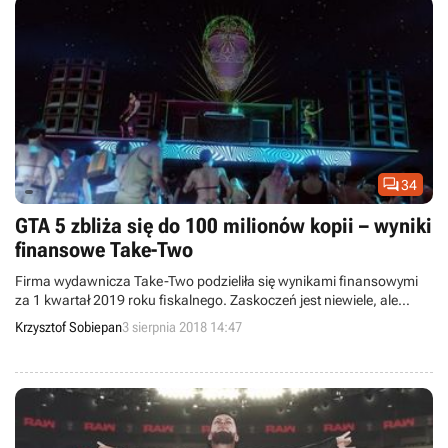

34
GTA 5 zbliża się do 100 milionów kopii – wyniki
finansowe Take-Two
Firma wydawnicza Take-Two podzieliła się wynikami finansowymi
za 1 kwartał 2019 roku fiskalnego. Zaskoczeń jest niewiele, ale
swoje wyniki ciągle poprawiają GTA V, GTA Online i NBA 2K18.
Krzysztof Sobiepan
3 sierpnia 2018 14:47
Mimo ogólnego spadku przychodów w siłę rośnie dystrybucja
cyfrowa, która zapewniła aż 81% przychodu firmy.