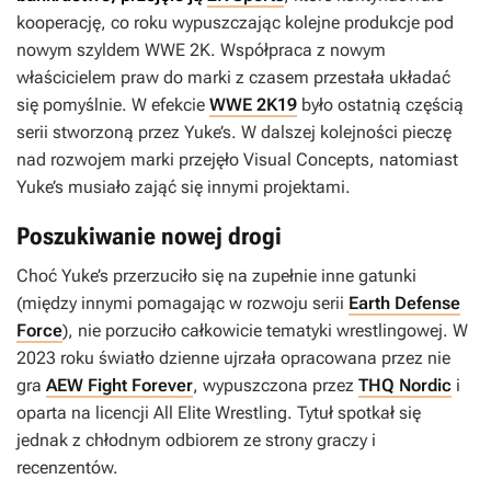
kooperację, co roku wypuszczając kolejne produkcje pod
nowym szyldem
WWE 2K
. Współpraca z nowym
właścicielem praw do marki z czasem przestała układać
się pomyślnie. W efekcie
WWE 2K19
było ostatnią częścią
serii stworzoną przez Yuke’s. W dalszej kolejności pieczę
nad rozwojem marki przejęło Visual Concepts, natomiast
Yuke’s musiało zająć się innymi projektami.
Poszukiwanie nowej drogi
Choć Yuke’s przerzuciło się na zupełnie inne gatunki
(między innymi pomagając w rozwoju serii
Earth Defense
Force
), nie porzuciło całkowicie tematyki wrestlingowej. W
2023 roku światło dzienne ujrzała opracowana przez nie
gra
AEW Fight Forever
, wypuszczona przez
THQ Nordic
i
oparta na licencji All Elite Wrestling. Tytuł spotkał się
jednak z chłodnym odbiorem ze strony graczy i
recenzentów.