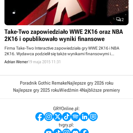

2
Take-Two zapowiedziało WWE 2K16 oraz NBA
2K16 i opublikowało wyniki finansowe
Firma Take-Two Interactive zapowiedziała gry WWE 2K16 i NBA
2K16. Wydawca podzielił się także wynikami finansowymi i
poinformował, że wkrótce ujawni nową wysokobudżetową
Adrian Werner
19 maja 2015 11:31
produkcję.
Poradnik Gothic Remake
Najlepsze gry 2026 roku
Najlepsze gry 2025 roku
Wiedźmin 4
Najbliższe premiery
GRYOnline.pl:
tvgry.pl: