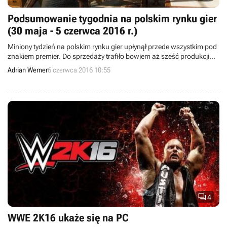
Podsumowanie tygodnia na polskim rynku gier
(30 maja - 5 czerwca 2016 r.)
Miniony tydzień na polskim rynku gier upłynął przede wszystkim pod
znakiem premier. Do sprzedaży trafiło bowiem aż sześć produkcji
autorstwa rodzimych deweloperów, w tym Planar Conquest, Hard
Adrian Werner
6 czerwca 2016 10:55
Reset: Redux i Mroczne Legendy 3: Miasto Cieni. Ponadto Cenega
zapowiedziała polskie wydanie WWE 2K17, a do kiosków trafił nowy
numer CD-Action.

4
WWE 2K16 ukaże się na PC