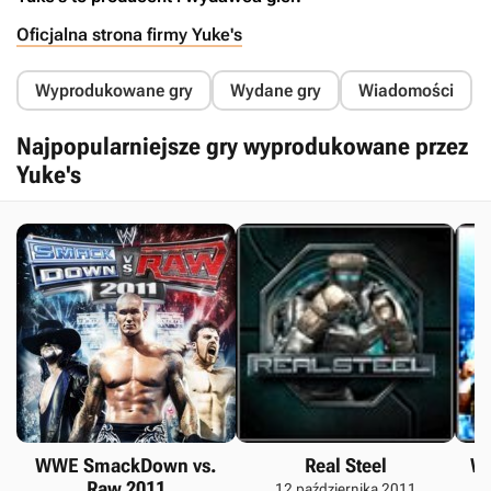
Oficjalna strona firmy Yuke's
Wyprodukowane gry
Wydane gry
Wiadomości
Najpopularniejsze gry wyprodukowane przez
Yuke's
WWE SmackDown vs.
Real Steel
W
Raw 2011
12 października 2011