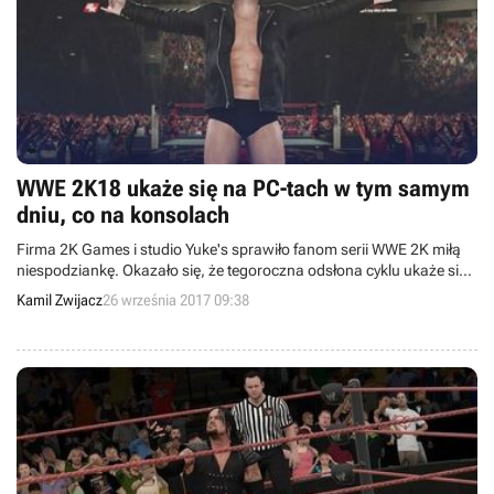
WWE 2K18 ukaże się na PC-tach w tym samym
dniu, co na konsolach
Firma 2K Games i studio Yuke's sprawiło fanom serii WWE 2K miłą
niespodziankę. Okazało się, że tegoroczna odsłona cyklu ukaże się
na PC-tach w tym samym dniu, co na konsolach PlayStation 4 i Xbox
Kamil Zwijacz
26 września 2017 09:38
One.