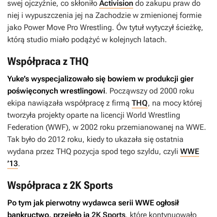
swej ojczyźnie, co skłoniło
Activision
do zakupu praw do
niej i wypuszczenia jej na Zachodzie w zmienionej formie
jako
Power Move Pro Wrestling
. Ów tytuł wytyczył ścieżkę,
którą studio miało podążyć w kolejnych latach.
Współpraca z THQ
Yuke’s wyspecjalizowało się bowiem w produkcji gier
poświęconych wrestlingowi
. Począwszy od 2000 roku
ekipa nawiązała współpracę z firmą
THQ
, na mocy której
tworzyła projekty oparte na licencji World Wrestling
Federation (WWF), w 2002 roku przemianowanej na WWE.
Tak było do 2012 roku, kiedy to ukazała się ostatnia
wydana przez THQ pozycja spod tego szyldu, czyli
WWE
’13
.
Współpraca z 2K Sports
Po tym jak pierwotny wydawca serii
WWE
ogłosił
bankructwo, przejęło ją
2K Sports
, które kontynuowało