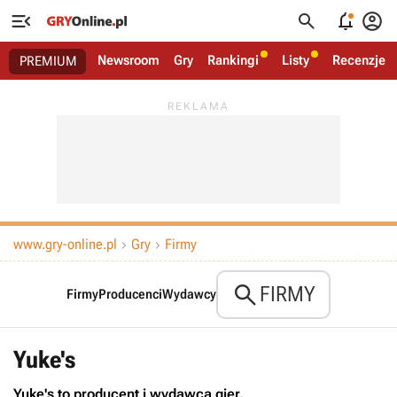




Newsroom
Gry
Rankingi
Listy
Recenzje
PREMIUM
www.gry-online.pl
Gry
Firmy



FIRMY
Firmy
Producenci
Wydawcy
Yuke's
Yuke's to producent i wydawca gier.