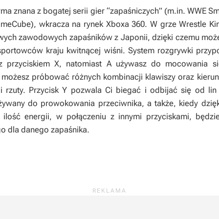
rma znana z bogatej serii gier “zapaśniczych” (m.in.
WWE S
meCube), wkracza na rynek Xboxa 360. W grze
Wrestle K
iwych zawodowych zapaśników z Japonii, dzięki czemu moż
sportowców kraju kwitnącej wiśni. System rozgrywki przyp
 przyciskiem X, natomiast A używasz do mocowania się
, możesz próbować różnych kombinacji klawiszy oraz kier
 i rzuty. Przycisk Y pozwala Ci biegać i odbijać się od l
używany do prowokowania przeciwnika, a także, kiedy dzię
ilość energii, w połączeniu z innymi przyciskami, będzi
o dla danego zapaśnika.