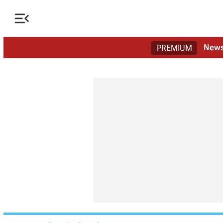

New
PREMIUM