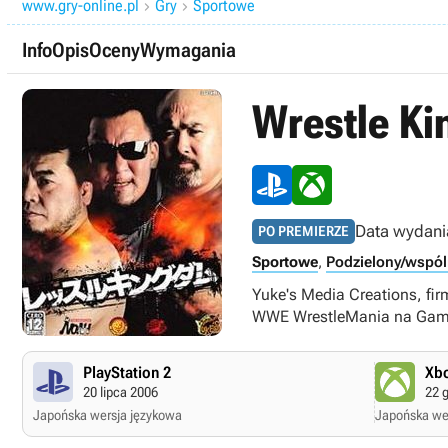
www.gry-online.pl
Gry
Sportowe


Info
Opis
Oceny
Wymagania
Wrestle K
Data wydani
PO PREMIERZE
Sportowe
,
Podzielony/wspól
Yuke's Media Creations, fi
WWE WrestleMania na Game
PlayStation 2
Xbo
20 lipca 2006
22 
Japońska wersja językowa
Japońska we