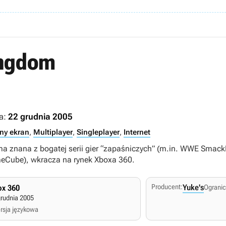
ingdom
a:
22 grudnia 2005
ny ekran
,
Multiplayer
,
Singleplayer
,
Internet
rma znana z bogatej serii gier “zapaśniczych” (m.in. WWE Smac
Cube), wkracza na rynek Xboxa 360.
Producent:
Yuke's
x 360
Ogranic
grudnia 2005
rsja językowa