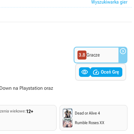
Wyszukiwarka gier

3.8
Gracze


Oceń Grę
kDown na Playstation oraz
zenia wiekowe:
12+
Dead or Alive 4
Rumble Roses XX