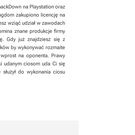
mackDown
na Playstation oraz
ingdom
zakupiono licencję na
esz wziąć udział w zawodach
omina znane produkcje firmy
. Gdy już znajdziesz się z
unków by wykonywać rozmaite
in wprost na oponenta. Prawy
ki udanym ciosom uda Ci się
e służył do wykonania ciosu