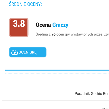
ŚREDNIE OCENY:
3.8
Ocena
Graczy
Średnia z
76
ocen gry wystawionych przez użyt

OCEŃ GRĘ
Poradnik Gothic R