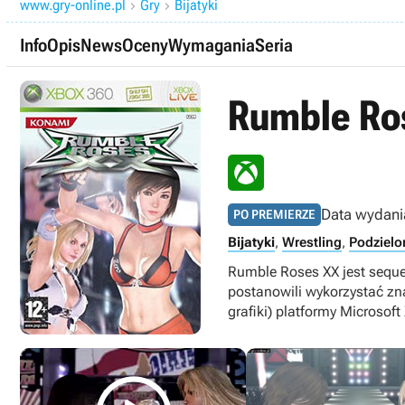
www.gry-online.pl
Gry
Bijatyki


Info
Opis
News
Oceny
Wymagania
Seria
Rumble Ro
Data wydani
PO PREMIERZE
Bijatyki
,
Wrestling
,
Podzielo
Rumble Roses XX jest seque
postanowili wykorzystać zn
grafiki) platformy Microsoft