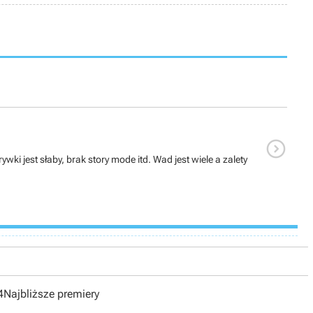

i jest słaby, brak story mode itd. Wad jest wiele a zalety
4
Najbliższe premiery