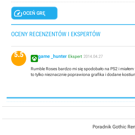

OCEŃ GRĘ
OCENY RECENZENTÓW I EKSPERTÓW
5.5
game _hunter
Ekspert
2014.04.27
Rumble Roses bardzo mi się spodobało na PS2 i miałem wy
to tylko nieznacznie poprawiona grafika i dodane kostiumy
Poradnik Gothic R