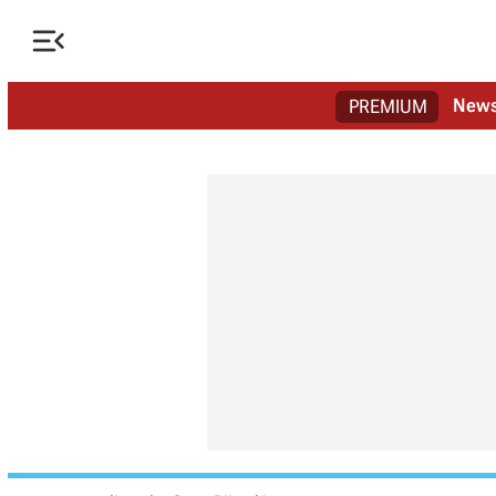

New
PREMIUM