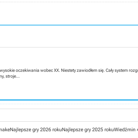
sokie oczekiwania wobec XX. Niestety zawiodłem się. Cały system rozgrywk
, stroje...
emake
Najlepsze gry 2026 roku
Najlepsze gry 2025 roku
Wiedźmin 