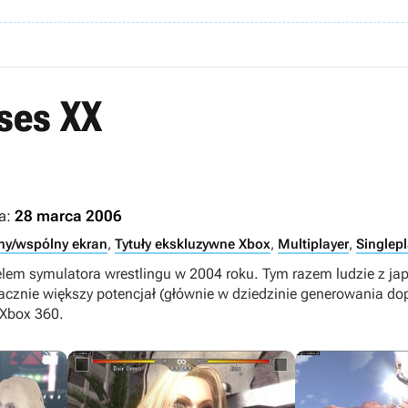
ses XX
a:
28 marca 2006
ny/wspólny ekran
,
Tytuły ekskluzywne Xbox
,
Multiplayer
,
Singlepl
lem symulatora wrestlingu w 2004 roku. Tym razem ludzie z jap
acznie większy potencjał (głównie w dziedzinie generowania d
 Xbox 360.