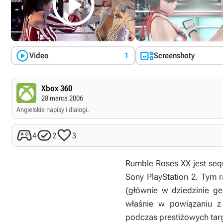



Video
1
Screenshoty
Xbox 360
28 marca 2006
Angielskie napisy i dialogi.



4
2
3
Rumble Roses XX
jest seq
Sony PlayStation 2. Tym 
(głównie w dziedzinie g
właśnie w powiązaniu z
podczas prestiżowych ta