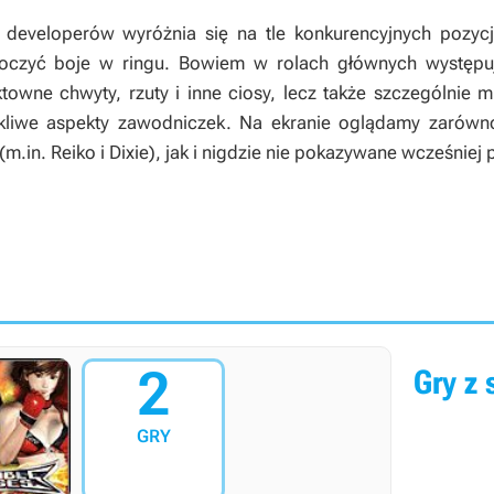
 developerów wyróżnia się na tle konkurencyjnych pozyc
toczyć boje w ringu. Bowiem w rolach głównych występuj
towne chwyty, rzuty i inne ciosy, lecz także szczególnie 
rokliwe aspekty zawodniczek. Na ekranie oglądamy zarówn
(m.in. Reiko i Dixie), jak i nigdzie nie pokazywane wcześniej 
2
Gry z 
GRY