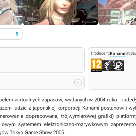
5
Producent:
Konami
Wyda

uelem wirtualnych zapasów, wydanych w 2004 roku i zaded
razem ludzie z japońskiej korporacji Konami postanowili w
enerowania dopracowanej trójwymiarowej grafiki) platfor
 owym systemem elektroniczno-rozrywkowym zaprezento
rgów Tokyo Game Show 2005.