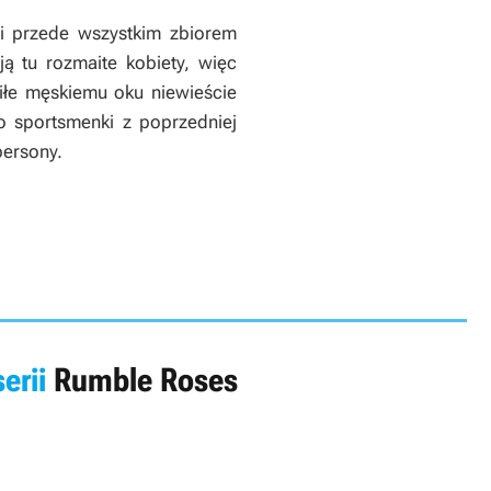
ji przede wszystkim zbiorem
ą tu rozmaite kobiety, więc
miłe męskiemu oku niewieście
o sportsmenki z poprzedniej
persony.
serii
Rumble Roses