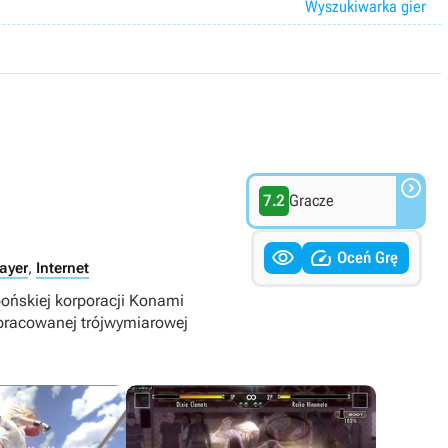
Wyszukiwarka gier

7.2
Gracze


Oceń Grę
ayer
,
Internet
ońskiej korporacji Konami
opracowanej trójwymiarowej