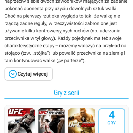
naprzeciw siebie dwóch zawodników mających za zadanie
pokonać oponenta przy użyciu dowolnych sztuk walki.
Choć na pierwszy rzut oka wygląda to tak, że walką nie
rządzą żadne reguły, w rzeczywistości zabronione jest
używanie kilku kontrowersyjnych ruchów (np. uderzania
przeciwnika w tył głowy). Każdy pojedynek ma też swoje
charakterystyczne etapy – możemy walczyć na przykład na
stojąco (tzw. „stójka”) lub powalić przeciwnika na ziemię i
tam kontynuować walkę („w parterze”).

Czytaj więcej
Gry z serii
4
GRY