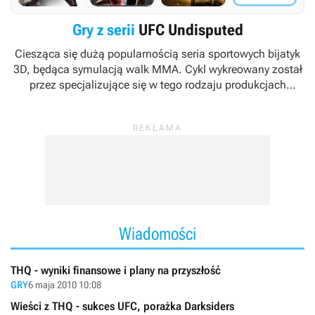
Gry z serii
UFC Undisputed
Ciesząca się dużą popularnością seria sportowych bijatyk
3D, będąca symulacją walk MMA. Cykl wykreowany został
przez specjalizujące się w tego rodzaju produkcjach
japońskie studio Yuke's przy współpracy z koncernem THQ,
który zabezpieczył prawa licencyjne organizacji UFC
(Ultimate Fighting Championship).
Wiadomości
THQ - wyniki finansowe i plany na przyszłość
GRY
6 maja 2010 10:08
Wieści z THQ - sukces UFC, porażka Darksiders