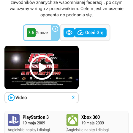
zawodników znanych ze wspomnianej federacji, po czym
walczymy w ringu z przeciwnikiem. Celem jest zmuszenie
oponenta do poddania się.



7.5
Oceń Grę
Gracze


Video
2
PlayStation 3
Xbox 360
19 maja 2009
19 maja 2009
Angielskie napisy i dialogi.
Angielskie napisy i dialogi.