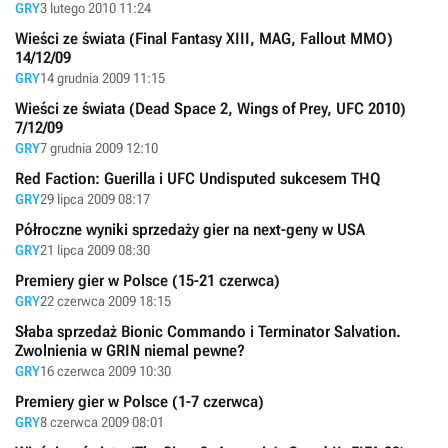
GRY
3 lutego 2010 11:24
Wieści ze świata (Final Fantasy XIII, MAG, Fallout MMO)
14/12/09
GRY
14 grudnia 2009 11:15
Wieści ze świata (Dead Space 2, Wings of Prey, UFC 2010)
7/12/09
GRY
7 grudnia 2009 12:10
Red Faction: Guerilla i UFC Undisputed sukcesem THQ
GRY
29 lipca 2009 08:17
Półroczne wyniki sprzedaży gier na next-geny w USA
GRY
21 lipca 2009 08:30
Premiery gier w Polsce (15-21 czerwca)
GRY
22 czerwca 2009 18:15
Słaba sprzedaż Bionic Commando i Terminator Salvation.
Zwolnienia w GRIN niemal pewne?
GRY
16 czerwca 2009 10:30
Premiery gier w Polsce (1-7 czerwca)
GRY
8 czerwca 2009 08:01