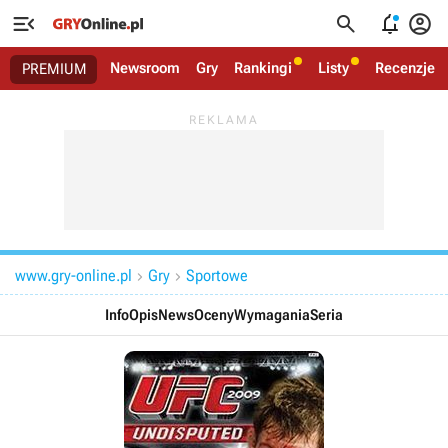




Newsroom
Gry
Rankingi
Listy
Recenzje
PREMIUM
www.gry-online.pl
Gry
Sportowe


Info
Opis
News
Oceny
Wymagania
Seria