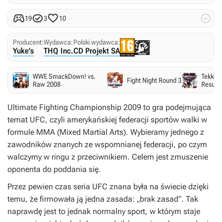




19
3
10
Producent:
Wydawca:
Polski wydawca:
Yuke's
THQ Inc.
CD Projekt SA
WWE SmackDown! vs.
Tekken 
Fight Night Round 3
Raw 2008
Resurre
Ultimate Fighting Championship 2009
to gra podejmująca
temat UFC, czyli amerykańskiej federacji sportów walki w
formule MMA (Mixed Martial Arts). Wybieramy jednego z
zawodników znanych ze wspomnianej federacji, po czym
walczymy w ringu z przeciwnikiem. Celem jest zmuszenie
oponenta do poddania się.
Przez pewien czas seria UFC znana była na świecie dzięki
temu, że firmowała ją jedna zasada: „brak zasad”. Tak
naprawdę jest to jednak normalny sport, w którym staje