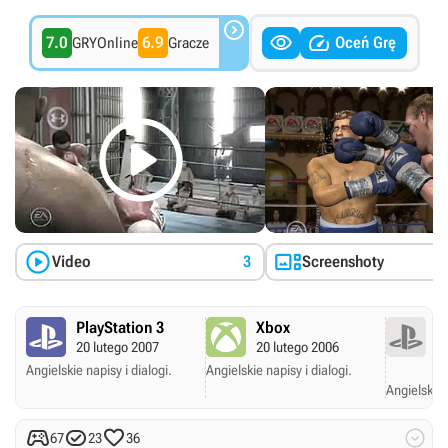



7.0
6.9
Oceń Grę
GRYOnline
Gracze



Video
3
Screenshoty
PlayStation 3
Xbox
P
20 lutego 2007
20 lutego 2006
P
20
Angielskie napisy i dialogi.
Angielskie napisy i dialogi.
Angielskie 




67
23
36