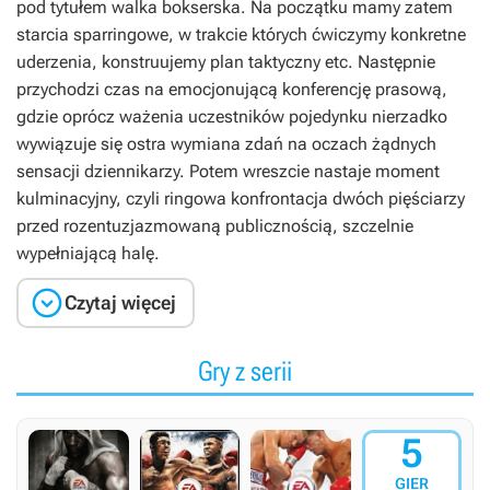
pod tytułem walka bokserska. Na początku mamy zatem
starcia sparringowe, w trakcie których ćwiczymy konkretne
uderzenia, konstruujemy plan taktyczny etc. Następnie
przychodzi czas na emocjonującą konferencję prasową,
gdzie oprócz ważenia uczestników pojedynku nierzadko
wywiązuje się ostra wymiana zdań na oczach żądnych
sensacji dziennikarzy. Potem wreszcie nastaje moment
kulminacyjny, czyli ringowa konfrontacja dwóch pięściarzy
przed rozentuzjazmowaną publicznością, szczelnie
wypełniającą halę.

Czytaj więcej
Gry z serii
5
GIER