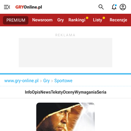




Newsroom
Gry
Rankingi
Listy
Recenzje
PREMIUM
www.gry-online.pl
Gry
Sportowe


Info
Opis
News
Teksty
Oceny
Wymagania
Seria