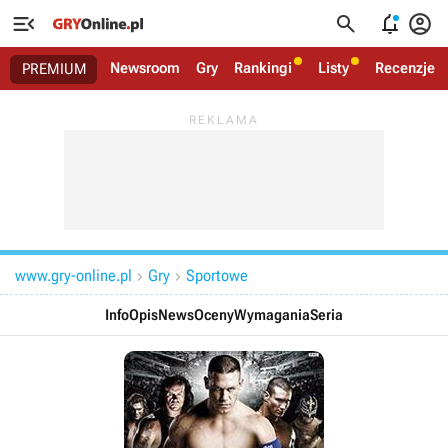




Newsroom
Gry
Rankingi
Listy
Recenzje
PREMIUM
www.gry-online.pl
Gry
Sportowe


Info
Opis
News
Oceny
Wymagania
Seria