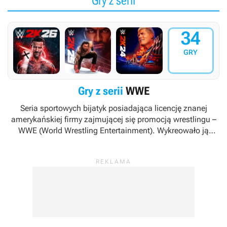
Gry z serii
34
GRY
Gry z serii
WWE
Seria sportowych bijatyk posiadająca licencję znanej
amerykańskiej firmy zajmującej się promocją wrestlingu –
WWE (World Wrestling Entertainment). Wykreowało ją
studio Yuke's dzięki wsparciu koncernu wydawniczego
THQ. Obecnie prawa do marki znajdują się w posiadaniu
firmy Take-Two Interactive, a o jej rozwój dbają
deweloperzy z Visual Concepts.