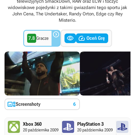
telewizyjnych SmackDown, RAW oraz ECW i toczyć
widowiskowe pojedynki z takimi gwiazdami tego sportu jak
John Cena, The Undertaker, Randy Orton, Edge czy Rey
Misterio.



7.8
Oceń Grę
Gracze

Screenshoty
6
Xbox 360
PlayStation 3
P
20 października 2009
20 października 2009
20