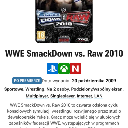
WWE SmackDown vs. Raw 2010
Data wydania:
20 października 2009
PO PREMIERZE
Sportowe
,
Wrestling
,
Na 2 osoby
,
Podzielony/wspólny ekran
,
Multiplayer
,
Singleplayer
,
Internet
,
LAN
WWE SmackDown vs. Raw 2010 to czwarta odsłona cyklu
konsolowych symulacji wrestlingu, rozwijanego przez studio
deweloperskie Yuke's. Gracz może wcielić się w ulubionych
zapaśników federacji WWE, występujących w programach