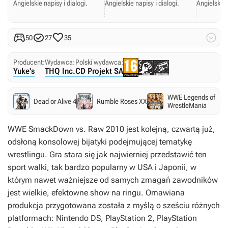
Angielskie napisy i dialogi.
Angielskie napisy i dialogi.
Angielskie 




50
27
35
Producent:
Wydawca:
Polski wydawca:
Yuke's
THQ Inc.
CD Projekt SA
WWE Legends of
Dead or Alive 4
Rumble Roses XX
WrestleMania
WWE SmackDown vs. Raw 2010
jest kolejną, czwartą już,
odsłoną konsolowej bijatyki podejmującej tematykę
wrestlingu. Gra stara się jak najwierniej przedstawić ten
sport walki, tak bardzo popularny w USA i Japonii, w
którym nawet ważniejsze od samych zmagań zawodników
jest wielkie, efektowne show na ringu. Omawiana
produkcja przygotowana została z myślą o sześciu różnych
platformach: Nintendo DS, PlayStation 2, PlayStation