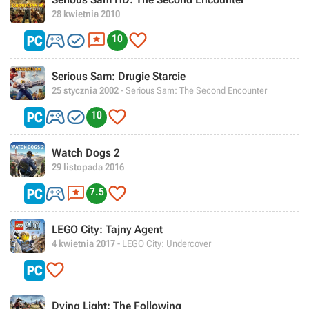
28 kwietnia 2010




10
Serious Sam: Drugie Starcie
25 stycznia 2002
- Serious Sam: The Second Encounter



10
Watch Dogs 2
29 listopada 2016



7.5
LEGO City: Tajny Agent
4 kwietnia 2017
- LEGO City: Undercover

Dying Light: The Following