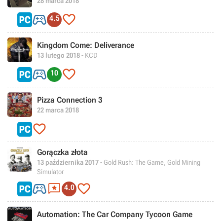
28 marca 2018


4.5
Kingdom Come: Deliverance
13 lutego 2018
- KCD


10
Pizza Connection 3
22 marca 2018

Gorączka złota
13 października 2017
- Gold Rush: The Game, Gold Mining
Simulator



4.0
Automation: The Car Company Tycoon Game