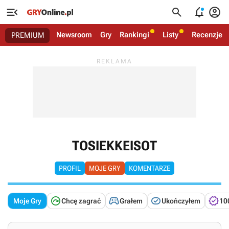




Newsroom
Gry
Rankingi
Listy
Recenzje
PREMIUM
TOSIEKKEISOT
PROFIL
MOJE GRY
KOMENTARZE




Moje Gry
Chcę zagrać
Grałem
Ukończyłem
10