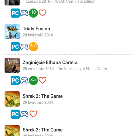
1 czerwca 2016
- TWoM: Complete Edition


10
Trials Fusion
24 kwietnia 2014

6.0
Zaginięcie Ethana Cartera
25 września 2014
- The Vanishing of Ethan Carter


8.5
Shrek 2: The Game
29 kwietnia 2004


Shrek 2: The Game
28 kwietnia 2004