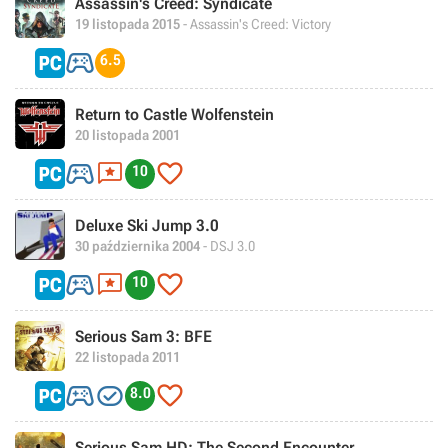
Assassin's Creed: Syndicate
19 listopada 2015
- Assassin's Creed: Victory

6.5
Return to Castle Wolfenstein
20 listopada 2001



10
Deluxe Ski Jump 3.0
30 października 2004
- DSJ 3.0



10
Serious Sam 3: BFE
22 listopada 2011



8.0
Serious Sam HD: The Second Encounter