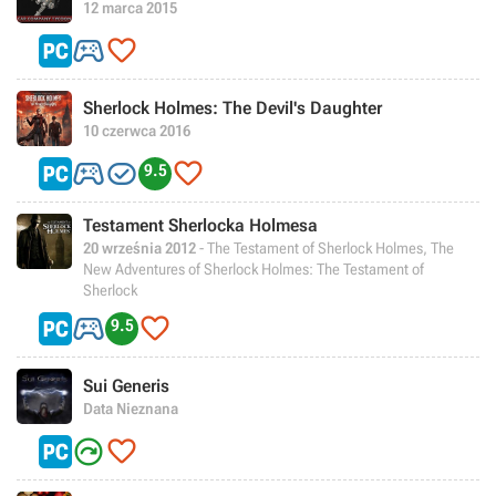
12 marca 2015


Sherlock Holmes: The Devil's Daughter
10 czerwca 2016



9.5
Testament Sherlocka Holmesa
20 września 2012
- The Testament of Sherlock Holmes, The
New Adventures of Sherlock Holmes: The Testament of
Sherlock


9.5
Sui Generis
Data Nieznana

