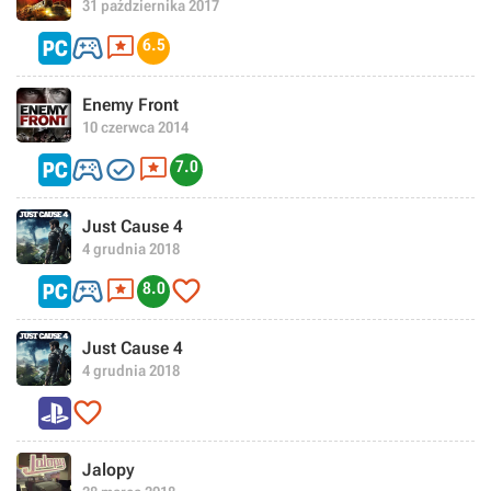
31 października 2017


6.5
Enemy Front
10 czerwca 2014



7.0
Just Cause 4
4 grudnia 2018



8.0
Just Cause 4
4 grudnia 2018

Jalopy