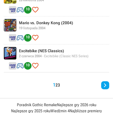


10
Mario vs. Donkey Kong (2004)
19 listopada 2004


10
Excitebike (NES Classics)
2 czerwca 2004
- Excitebike (Classic NES Series)


10

1
2
3
Poradnik Gothic Remake
Najlepsze gry 2026 roku
Najlepsze gry 2025 roku
Wiedźmin 4
Najbliższe premiery