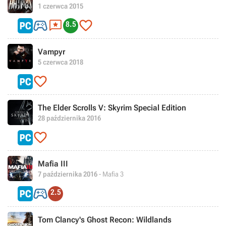
1 czerwca 2015



8.5
Vampyr
5 czerwca 2018

The Elder Scrolls V: Skyrim Special Edition
28 października 2016

Mafia III
7 października 2016
- Mafia 3

2.5
Tom Clancy's Ghost Recon: Wildlands