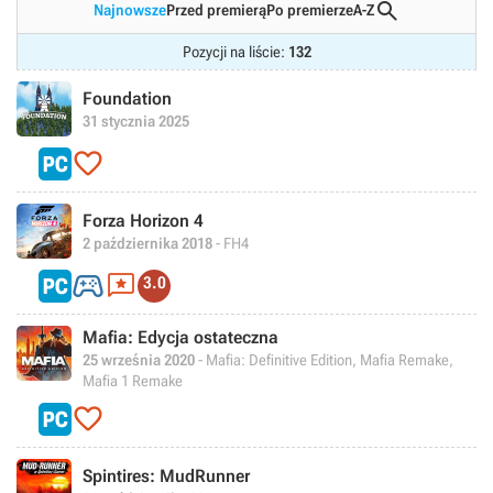

Najnowsze
Przed premierą
Po premierze
A-Z
Pozycji na liście:
132
Foundation
31 stycznia 2025

Forza Horizon 4
2 października 2018
- FH4


3.0
Mafia: Edycja ostateczna
25 września 2020
- Mafia: Definitive Edition, Mafia Remake,
Mafia 1 Remake

Spintires: MudRunner