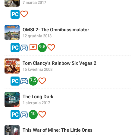
7 marca 2017

OMSI 2: The Omnibussimulator
12 grudnia 2013



9.5
Tom Clancy's Rainbow Six Vegas 2
15 kwietnia 2008


7.5
The Long Dark
1 sierpnia 2017


10
This War of Mine: The Little Ones