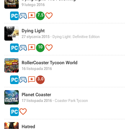
9 lutego 2016



7.5
Dying Light
27 stycznia 2015
- Dying Light: Definitive Edition



10
RollerCoaster Tycoon World
16 listopada 2016


3.0
Planet Coaster
17 listopada 2016
- Coaster Park Tycoon

Hatred