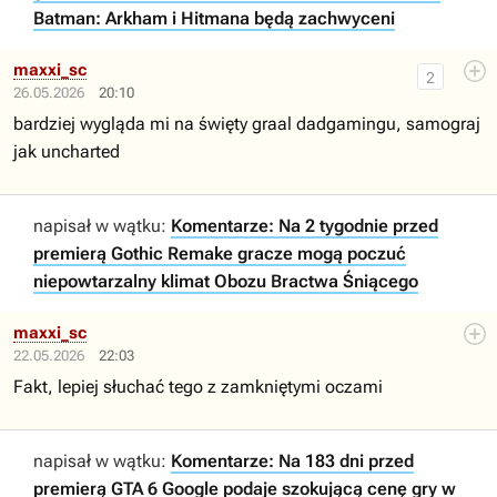
Batman: Arkham i Hitmana będą zachwyceni
maxxi_sc
2
26.05.2026
20:10
bardziej wygląda mi na święty graal dadgamingu, samograj
jak uncharted
napisał w wątku:
Komentarze: Na 2 tygodnie przed
premierą Gothic Remake gracze mogą poczuć
niepowtarzalny klimat Obozu Bractwa Śniącego
maxxi_sc
22.05.2026
22:03
Fakt, lepiej słuchać tego z zamkniętymi oczami
napisał w wątku:
Komentarze: Na 183 dni przed
premierą GTA 6 Google podaje szokującą cenę gry w