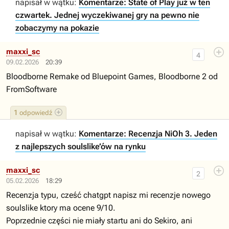
napisał w wątku:
Komentarze: State of Play już w ten
czwartek. Jednej wyczekiwanej gry na pewno nie
zobaczymy na pokazie
maxxi_sc
4
09.02.2026
20:39
Bloodborne Remake od Bluepoint Games, Bloodborne 2 od
FromSoftware
1
odpowiedź
napisał w wątku:
Komentarze: Recenzja NiOh 3. Jeden
z najlepszych soulslike’ów na rynku
maxxi_sc
2
05.02.2026
18:29
Recenzja typu, cześć chatgpt napisz mi recenzje nowego
soulslike ktory ma ocene 9/10.
Poprzednie części nie miały startu ani do Sekiro, ani