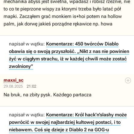
mechanika abyss jest świetna, wpadasz i robisz rzeźnie, nie
to co te pieprzone wispy za ktorymi trzeba było latać pół
mapki. Zacząłem grać monkiem is+hoi potem na hollow
palm, jak dorwę jakieś porządne rękawice np. howa
napisał w wątku:
Komentarze: 450 twórców Diablo
obawia się o swoją przyszłość. „Nikt z nas nie powinien
żyć w ciągłym strachu, iż w każdej chwili może zostać
zwolniony”
maxxi_sc
29.08.2025
21:02
Na bruk, na zbity pysk. Każdego partacza
napisał w wątku:
Komentarze: Król hack’n’slashy może
powrócić w swojej najbardziej kultowej postaci, i to
niebawem. Coś się dzieje z Diablo 2 na GOG-u