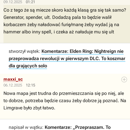
09.12.2025
01:21
Co z tego że są miecze skoro każdą klasą gra się tak samo?
Generator, spender, ult. Dodadzą pala to będzie walił
korbaczem żeby naładować furię/manę żeby wydać ją na
hammer albo inny spell, i czeka aż naładuje mu się ult
stworzył wątek:
Komentarze: Elden Ring: Nightreign nie
przeprowadza rewolucji w pierwszym DLC. To koszmar
dla grających solo
maxxi_sc
06.12.2025
12:15
Nowa mapa jest trudna do przemieszczania się po niej, ale
to dobrze, potrzeba będzie czasu żeby dobrze ją poznać. Na
Limgrave było zbyt łatwo.
napisał w wątku:
Komentarze: „Przepraszam. To