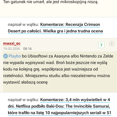
Ten gatunek nie umarł, ale jest mikroskopijną niszą.
napisał w wątku:
Komentarze: Recenzja Crimson
Desert po całości. Wielka gra i jedna trudna ocena
maxxi_sc
7
19.03.2026
08:16
Playbo
bo Ubisoftowi za Asasyna albo Nintendo za Zelde
nie wypada wypisywać wad. Broń boże jeszcze nie wyślą
kodu na kolejną grę, współpraca jest ważniejsza od
rzetelności. Mniejszemu studiu albo niezależnemu można
wystawić słabszą ocenę
napisał w wątku:
Komentarze: 3,4 mln wyświetleń w 4
dni. Netflixa podbiło Baki-Dou: The Invincible Samurai,
które trafiło na listę 10 najpopularniejszych seriali w 51