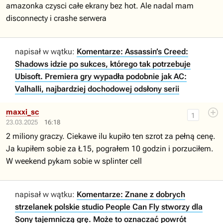
amazonka czysci całe ekrany bez hot. Ale nadal mam
disconnecty i crashe serwera
napisał w wątku:
Komentarze: Assassin’s Creed:
Shadows idzie po sukces, którego tak potrzebuje
Ubisoft. Premiera gry wypadła podobnie jak AC:
Valhalli, najbardziej dochodowej odsłony serii
maxxi_sc
1
23.03.2025
16:18
2 miliony graczy. Ciekawe ilu kupiło ten szrot za pełną cenę.
Ja kupiłem sobie za Ł15, pograłem 10 godzin i porzuciłem.
W weekend pykam sobie w splinter cell
napisał w wątku:
Komentarze: Znane z dobrych
strzelanek polskie studio People Can Fly stworzy dla
Sony tajemniczą grę. Może to oznaczać powrót