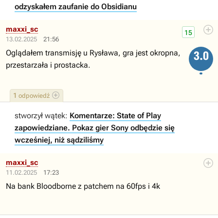
odzyskałem zaufanie do Obsidianu
maxxi_sc
15
13.02.2025
21:56
Oglądałem transmisję u Rysława, gra jest okropna,
3.0
przestarzała i prostacka.
1
odpowiedź
stworzył wątek:
Komentarze: State of Play
zapowiedziane. Pokaz gier Sony odbędzie się
wcześniej, niż sądziliśmy
maxxi_sc
11.02.2025
17:23
Na bank Bloodborne z patchem na 60fps i 4k