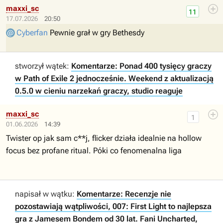
maxxi_sc
11
17.07.2026
20:50
Cyberfan
Pewnie grał w gry Bethesdy
stworzył wątek:
Komentarze: Ponad 400 tysięcy graczy
w Path of Exile 2 jednocześnie. Weekend z aktualizacją
0.5.0 w cieniu narzekań graczy, studio reaguje
maxxi_sc
1
01.06.2026
14:39
Twister op jak sam c**j, flicker działa idealnie na hollow
focus bez profane ritual. Póki co fenomenalna liga
napisał w wątku:
Komentarze: Recenzje nie
pozostawiają wątpliwości, 007: First Light to najlepsza
gra z Jamesem Bondem od 30 lat. Fani Uncharted,