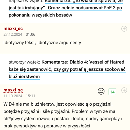
napisał w wątku:
Komentarze: „To właśnie sprawia, że
jest tak irytujący”. Gracz celnie podsumował PoE 2 po
pokonaniu wszystkich bossów
maxxi_sc
27.12.2024
01:06
Idiotyczny tekst, idiotyczne argumenty
stworzył wątek:
Komentarze: Diablo 4: Vessel of Hatred
każe się zastanowić, czy gry potrafią jeszcze szokować
bluźnierstwem
😐
maxxi_sc
14
11.10.2024
15:11
W D4 nie ma bluźnierstw, jest opowieścią o przyjaźni,
potędze przyjaźni i sile przyjaźni. Problem w tym że ma
ch*jowy system rozwoju postaci i lootu, nudny gameplay i
brak perspektyw na poprawę w przyszłości