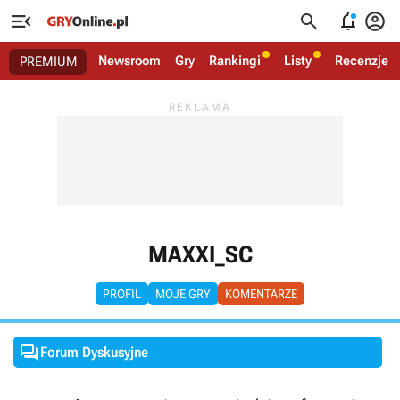




Newsroom
Gry
Rankingi
Listy
Recenzje
PREMIUM
MAXXI_SC
PROFIL
MOJE GRY
KOMENTARZE

Forum Dyskusyjne