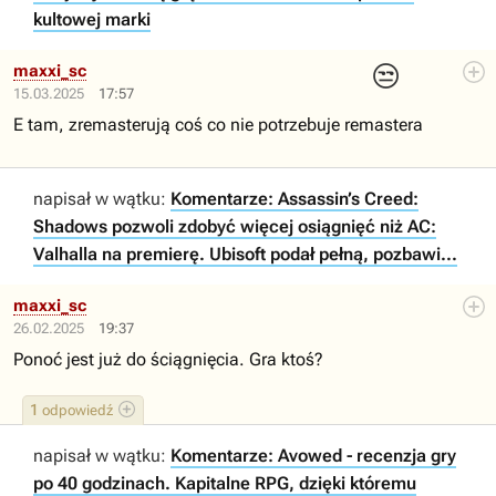
kultowej marki
😒
maxxi_sc
15.03.2025
17:57
E tam, zremasterują coś co nie potrzebuje remastera
napisał w wątku:
Komentarze: Assassin’s Creed:
Shadows pozwoli zdobyć więcej osiągnięć niż AC:
Valhalla na premierę. Ubisoft podał pełną, pozbawi...
maxxi_sc
26.02.2025
19:37
Ponoć jest już do ściągnięcia. Gra ktoś?
1
odpowiedź
napisał w wątku:
Komentarze: Avowed - recenzja gry
po 40 godzinach. Kapitalne RPG, dzięki któremu