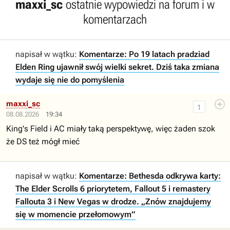
maxxi_sc
ostatnie wypowiedzi na forum i w
komentarzach
napisał w wątku:
Komentarze: Po 19 latach pradziad
Elden Ring ujawnił swój wielki sekret. Dziś taka zmiana
wydaje się nie do pomyślenia
maxxi_sc
1
08.08.2026
19:34
King's Field i AC miały taką perspektywę, więc żaden szok
że DS też mógł mieć
napisał w wątku:
Komentarze: Bethesda odkrywa karty:
The Elder Scrolls 6 priorytetem, Fallout 5 i remastery
Fallouta 3 i New Vegas w drodze. „Znów znajdujemy
się w momencie przełomowym”