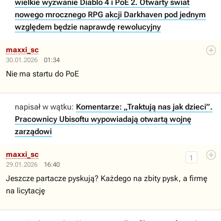
wielkie wyzwanie Diablo 4 i PoE 2. Otwarty świat
nowego mrocznego RPG akcji Darkhaven pod jednym
względem będzie naprawdę rewolucyjny
maxxi_sc
30.01.2026
01:34
Nie ma startu do PoE
napisał w wątku:
Komentarze: „Traktują nas jak dzieci”.
Pracownicy Ubisoftu wypowiadają otwartą wojnę
zarządowi
maxxi_sc
1
29.01.2026
16:40
Jeszcze partacze pyskują? Każdego na zbity pysk, a firmę
na licytację