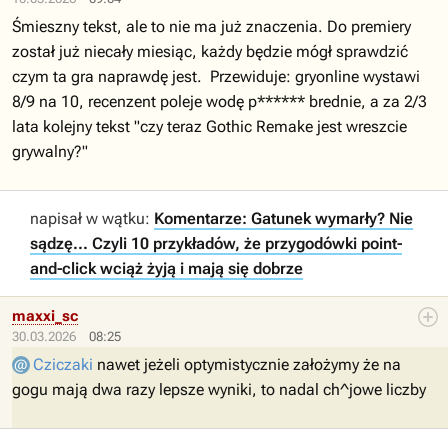
Śmieszny tekst, ale to nie ma już znaczenia. Do premiery
został już niecały miesiąc, każdy będzie mógł sprawdzić
czym ta gra naprawdę jest. Przewiduje: gryonline wystawi
8/9 na 10, recenzent poleje wodę p****** brednie, a za 2/3
lata kolejny tekst "czy teraz Gothic Remake jest wreszcie
grywalny?"
napisał w wątku:
Komentarze: Gatunek wymarły? Nie
sądzę... Czyli 10 przykładów, że przygodówki point-
and-click wciąż żyją i mają się dobrze
maxxi_sc
30.03.2026
08:25
Cziczaki
nawet jeżeli optymistycznie założymy że na
gogu mają dwa razy lepsze wyniki, to nadal ch^jowe liczby