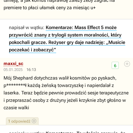
tanieją, a jak komuś naprawdę zależy żeby zagrac na
premiere to płaci ułamek ceny za miesiąc u+
napisał w wątku:
Komentarze: Mass Effect 5 może
przywrócić znany z trylogii system moralności, który
pokochali gracze. Reżyser gry daje nadzieję: „Musicie
poczekać i zobaczyć”
maxxi_sc
6
05.01.2025
16:13
Mój Shephard dotychczas walił kosmitów po pyskach,
p********ł każdą żeńską towarzyszkę i napierdalał z
laserka. Teraz będzie pewnie prowadzić sesje terapeutyczne
i przepraszać osoby z drużyny jeżeli krzyknie zbyt głośno w
czasie walki
1
odpowiedź