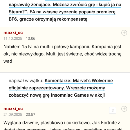
naprawdę żenujące. Możesz zwrócić grę i kupić ją na
Steam?”. EA na własne życzenie popsuło premierę
BF6, gracze otrzymają rekompensatę
maxxi_sc
11.10.2025
13:06
Nabiłem 15 lvl na multi i połowę kampanii. Kampania jest
ok, nic niezwykłego. Multi jest świetne, choć widze trochę
wad
napisał w wątku:
Komentarze: Marvel's Wolverine
oficjalnie zaprezentowany. Wreszcie możemy
zobaczyć nową grę Insomniac Games w akcji
maxxi_sc
2
24.09.2025
23:57
Wygląda dziwnie, plastikowo i cukierkowo. Jak Fortnite z
dodatkiem przemocy. Ucięte kończyny, przebijanie czaszki