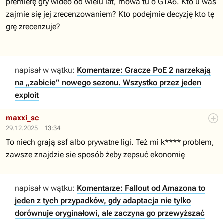
premierę gry wideo od wielu lat, mowa tu o GTA6. Kto u was
zajmie się jej zrecenzowaniem? Kto podejmie decyzję kto tę
grę zrecenzuje?
napisał w wątku:
Komentarze: Gracze PoE 2 narzekają
na „zabicie” nowego sezonu. Wszystko przez jeden
exploit
maxxi_sc
29.12.2025
13:34
To niech grają ssf albo prywatne ligi. Też mi k**** problem,
zawsze znajdzie sie sposób żeby zepsuć ekonomię
napisał w wątku:
Komentarze: Fallout od Amazona to
jeden z tych przypadków, gdy adaptacja nie tylko
dorównuje oryginałowi, ale zaczyna go przewyższać