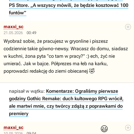
PS Store. „A wszyscy mówili, że będzie kosztować 100
funtów”
maxxi_sc
21.05.2026
00:49
Wyobraź sobie, że pracujesz w gryonline i piszesz
codziennie takie gówno-newsy. Wracasz do domu, siadasz
w kuchni, żona pyta "co tam w pracy?" :) ech, żyć nie
umierać. Jak w bajce. Półprezes ma łeb na karku,
🤣
poprowadzi redakcję do ziemi obiecanej
napisał w wątku:
Komentarze: Ograliśmy pierwsze
godziny Gothic Remake: duch kultowego RPG wrócił,
ale martwi mnie, czy twórcy zdążą z poprawkami do
premiery
😃
maxxi_sc
10.05.2026
09:04