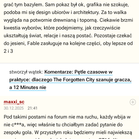
grać tym bazylem. Sam pokaz był ok, grafika nie szokuje,
podoba mi się design ubiorów i architektury. Za to walka
wygląda na potwornie drewnianą i toporną. Ciekawie brzmi
kwestia wyborów, które podejmiemy, jak rzeczywiście
ukształtują świat, relacje i naszą postać. Pozostaje czekać
do jesieni, Fable zasługuje na kolejne części, oby lepsze od
2 i 3
stworzył wątek:
Komentarze: Pętle czasowe w
praktyce: dlaczego The Forgotten City szanuje gracza,
a 12 Minutes nie
maxxi_sc
30.12.2025
21:41
Pod takimi postami na forum nie ma ruchu, każdy wbija w
nie c***a, więc właśnie tu chciałbym zadać pytanie do
zespołu gola. W przyszłym roku będziemy mieli najwiekszą