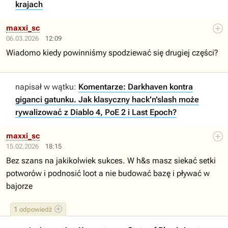
krajach
maxxi_sc
06.03.2026
12:09
Wiadomo kiedy powinniśmy spodziewać się drugiej części?
napisał w wątku:
Komentarze: Darkhaven kontra
giganci gatunku. Jak klasyczny hack’n’slash może
rywalizować z Diablo 4, PoE 2 i Last Epoch?
maxxi_sc
15.02.2026
18:15
Bez szans na jakikolwiek sukces. W h&s masz siekać setki
potworów i podnosić loot a nie budować bazę i pływać w
bajorze
1
odpowiedź