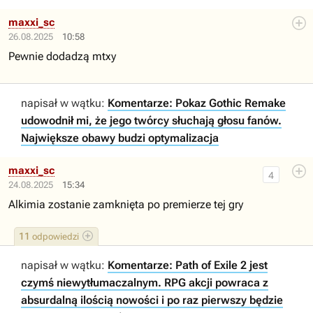
maxxi_sc
26.08.2025
10:58
Pewnie dodadzą mtxy
napisał w wątku:
Komentarze: Pokaz Gothic Remake
udowodnił mi, że jego twórcy słuchają głosu fanów.
Największe obawy budzi optymalizacja
maxxi_sc
4
24.08.2025
15:34
Alkimia zostanie zamknięta po premierze tej gry
11
odpowiedzi
napisał w wątku:
Komentarze: Path of Exile 2 jest
czymś niewytłumaczalnym. RPG akcji powraca z
absurdalną ilością nowości i po raz pierwszy będzie