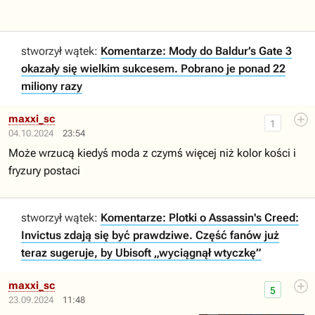
stworzył wątek:
Komentarze: Mody do Baldur’s Gate 3
okazały się wielkim sukcesem. Pobrano je ponad 22
miliony razy
maxxi_sc
1
04.10.2024
23:54
Może wrzucą kiedyś moda z czymś więcej niż kolor kości i
fryzury postaci
stworzył wątek:
Komentarze: Plotki o Assassin's Creed:
Invictus zdają się być prawdziwe. Część fanów już
teraz sugeruje, by Ubisoft „wyciągnął wtyczkę”
maxxi_sc
5
23.09.2024
11:48