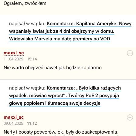
Ograłem, zwróciłem
napisał w wątku:
Komentarze: Kapitana Amerykę: Nowy
wspaniały świat już za 4 dni obejrzymy w domu.
Widowisko Marvela ma datę premiery na VOD
maxxi_sc
11.04.2025
15:14
Nie warto obejrzeć nawet jak będzie za darmo
napisał w wątku:
Komentarze: „Było kilka rażących
wpadek, mówiąc wprost”. Twórcy PoE 2 posypują
głowę popiołem i tłumaczą swoje decyzje
maxxi_sc
09.04.2025
11:12
Nerfy i boosty potworów, ok, były do zaakceptowania,