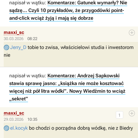
napisał w wątku:
Komentarze: Gatunek wymarły? Nie
sądzę... Czyli 10 przykładów, że przygodówki point-
and-click wciąż żyją i mają się dobrze
maxxi_sc
30.03.2026
08:22
Jerry_D
tobie to zwisa, właścicielowi studia i inwestorom
nie
napisał w wątku:
Komentarze: Andrzej Sapkowski
stawia sprawę jasno: „książka nie może kosztować
więcej niż pół litra wódki”. Nowy Wiedźmin to wciąż
„sekret”
maxxi_sc
1
29.03.2026
10:35
el.kocyk
bo chodzi o porządna dobrą wódkę, nie z Biedry