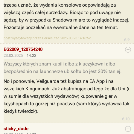
trzeba uznać, że wydania konsolowe odpowiadają za
większą część całej sprzedaży. Biorąc to pod uwagę nie
sądzę, by w przypadku Shadows miało to wyglądać inaczej.
Pozostaje poczekać na ewentualne dane na ten temat.
post wyedytowany przez Persecuted 2025-03-23 14:16:52
6.9
EG2009_120754240
23.03.2025
14:22
Wszyscy których znam kupili albo z kluczykowni albo
bezpośrednio na launcherze ubisoftu bo jest 20% taniej.
No i ponownie, Veilguarda też kupisz na EA App i na
wszelkich Kinguinach. Już abstrahując od tego że dla Ubi (i
w sumie dla wszystkich wydawców) kupowanie gier w
keyshopach to gorzej niż piractwo (sam któryś wydawca tak
kiedyś twierdził).
6.10
sticky_dude