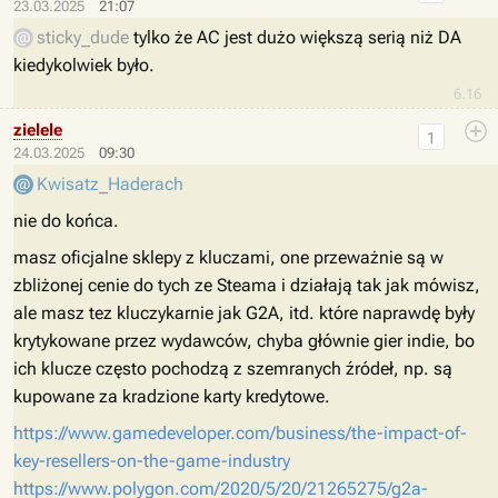
23.03.2025
21:07
sticky_dude
tylko że AC jest dużo większą serią niż DA
kiedykolwiek było.
6.16
zielele
1
24.03.2025
09:30
Kwisatz_Haderach
nie do końca.
masz oficjalne sklepy z kluczami, one przeważnie są w
zbliżonej cenie do tych ze Steama i działają tak jak mówisz,
ale masz tez kluczykarnie jak G2A, itd. które naprawdę były
krytykowane przez wydawców, chyba głównie gier indie, bo
ich klucze często pochodzą z szemranych źródeł, np. są
kupowane za kradzione karty kredytowe.
https://www.gamedeveloper.com/business/the-impact-of-
key-resellers-on-the-game-industry
https://www.polygon.com/2020/5/20/21265275/g2a-