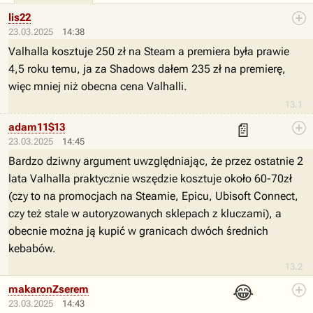
lis22
23.03.2025
14:38
Valhalla kosztuje 250 zł na Steam a premiera była prawie
4,5 roku temu, ja za Shadows dałem 235 zł na premierę,
więc mniej niż obecna cena Valhalli.
13.1
📄
adam11$13
23.03.2025
14:45
Bardzo dziwny argument uwzględniając, że przez ostatnie 2
lata Valhalla praktycznie wszędzie kosztuje około 60-70zł
(czy to na promocjach na Steamie, Epicu, Ubisoft Connect,
czy też stale w autoryzowanych sklepach z kluczami), a
obecnie można ją kupić w granicach dwóch średnich
kebabów.
13.2
😂
makaronZserem
23.03.2025
14:43