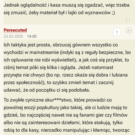
Jednak oglądalność i kasa muszą się zgadzać, więc trzeba
się zmusić, żeby materiał był i lajki od wyznawców ;)
3.1
Persecuted
1
23.03.2025
14:00
Ich taktyka jest prosta, obrzucaj gównem wszystko co
wychodzi w mainstreamie (indyki są z reguły bezpieczne, bo
ich opluwanie nie robi wyświetleń), a jak coś się przyklei, to
ciśnij temat póki się klika i ogląda. Jeżeli natomiast
przynęta nie chwyci (bo np. rzecz okaże się dobra i lubiana
przez społeczność), to szybko zmień temat i zacznij
udawać, że od początku ci się podobała.
To zwykłe cyniczne skur***stwo, które prowadzi co
powolnej erozji popkultury jako takiej, ale ci ludzie mają to
gdzieś, bo najczęściej nawet nie są fanami gier czy filmów
albo nie są zainteresowani dziełami, które atakują, tylko
robią to dla kasy, nierzadko manipulując i kłamiąc, tworząc