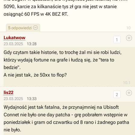
5090, karcie za kilkanaście tys zł gra nie jest w stanie
osiągnąć 60 FPS w 4K BEZ RT.
5
odpowiedzi
10
Lukatwow
1
23.03.2025
13:28
Gdy czytam takie historie, to trochę żal mi sie robi ludzi,
którzy wydają fortune na grafe i łudzą się, że "tera to
bedzie".
A nie jest tak, że 50xx to flop?
10.1
lis22
2
23.03.2025
13:33
Wydajność jest tak fatalna, że przynajmniej na Ubisoft
Connet nie było one day patcha - grę pobrałem wstępnie w
poniedziałek i gram od czwartku od 8 rano i żadnego patha
nie było.