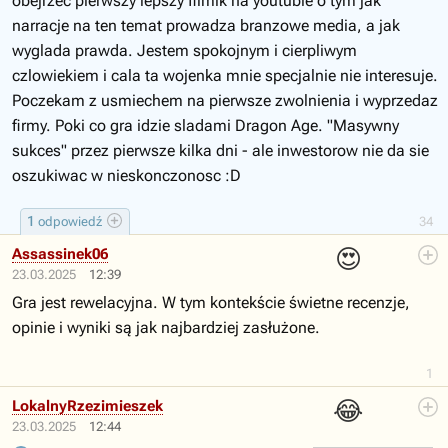
obejrzec pierwszy lepszy filmik na youtubie o tym jak
narracje na ten temat prowadza branzowe media, a jak
wyglada prawda. Jestem spokojnym i cierpliwym
czlowiekiem i cala ta wojenka mnie specjalnie nie interesuje.
Poczekam z usmiechem na pierwsze zwolnienia i wyprzedaz
firmy. Poki co gra idzie sladami Dragon Age. "Masywny
sukces" przez pierwsze kilka dni - ale inwestorow nie da sie
oszukiwac w nieskonczonosc :D
1
odpowiedź
34
😍
Assassinek06
23.03.2025
12:39
Gra jest rewelacyjna. W tym kontekście świetne recenzje,
opinie i wyniki są jak najbardziej zasłużone.
1
😂
LokalnyRzezimieszek
23.03.2025
12:44