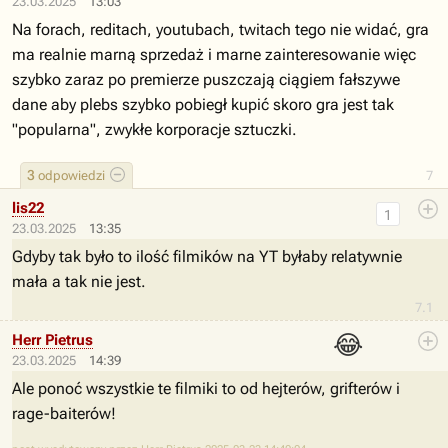
23.03.2025
13:03
Na forach, reditach, youtubach, twitach tego nie widać, gra
ma realnie marną sprzedaż i marne zainteresowanie więc
szybko zaraz po premierze puszczają ciągiem fałszywe
dane aby plebs szybko pobiegł kupić skoro gra jest tak
"popularna", zwykłe korporacje sztuczki.
3
odpowiedzi
7
lis22
1
23.03.2025
13:35
Gdyby tak było to ilość filmików na YT byłaby relatywnie
mała a tak nie jest.
7.1
😂
Herr Pietrus
23.03.2025
14:39
Ale ponoć wszystkie te filmiki to od hejterów, grifterów i
rage-baiterów!