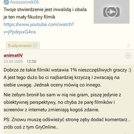
Assassinek06
Twoje stwierdzenie jest inwalidą i obala
je ten mały fikuśny filmik
https://www.youtube.com/watch?
v=jPpdqxxG4ns
5
odpowiedzi
2
animatiV
23.03.2025
12:50
Dobrze że takie filmiki wstawia 1% nieszczęśliwych graczy :)
A jest tego dużo bo ci najbardziej krzyczą i zwracają na
siebie uwagę. Jednak oceny mówią co innego.
Nie żebym bronił bo sam w nią nie gram, piszę jedynie z
obiektywnej perspektywy, no chyba że parę filmików i
screenów z internetu zmieniają kogoś zdanie.
PS: Znowu muszę odświeżyć stronę zęby dodać komentarz..
zrób coś z tym GryOnline..