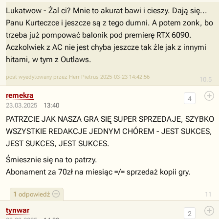
Lukatwow - Żal ci? Mnie to akurat bawi i cieszy. Dają się...
Panu Kurteczce i jeszcze są z tego dumni. A potem zonk, bo
trzeba już pompować balonik pod premierę RTX 6090.
Aczkolwiek z AC nie jest chyba jeszcze tak źle jak z innymi
hitami, w tym z Outlaws.
post wyedytowany przez Herr Pietrus 2025-03-23 14:42:56
10.5
remekra
4
23.03.2025
13:40
PATRZCIE JAK NASZA GRA SIĘ SUPER SPRZEDAJE, SZYBKO
WSZYSTKIE REDAKCJE JEDNYM CHÓREM - JEST SUKCES,
JEST SUKCES, JEST SUKCES.
Śmiesznie się na to patrzy.
Abonament za 70zł na miesiąc =/= sprzedaż kopii gry.
1
odpowiedź
11
tynwar
2