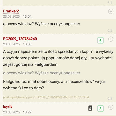
6.1
FrankerZ
23.03.2025
13:04
a oceny widzisz? Wyższe oceny=longseller
6.2
EG2009_120754240
6
23.03.2025
13:06
A czy ja napisałem że to ilość sprzedanych kopii? Te wykresy
dosyć dobrze pokazują popularność danej gry, i tu wychodzi
że jest gorzej niż Failguardem.
a oceny widzisz? Wyższe oceny=longseller
Failguard też miał dobre oceny, a u "recenzentów" wręcz
wybitne :) I co to dało?
post wyedytowany przez EG2009_120754240 2025-03-23 13:09:54
6.3
📄
kęsik
8
23.03.2025
13:27