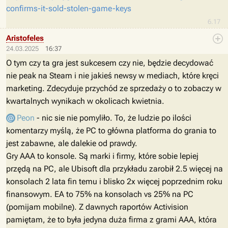
confirms-it-sold-stolen-game-keys
6.17
Aristofeles
24.03.2025
16:37
O tym czy ta gra jest sukcesem czy nie, będzie decydować
nie peak na Steam i nie jakieś newsy w mediach, które kręci
marketing. Zdecyduje przychód ze sprzedaży o to zobaczy w
kwartalnych wynikach w okolicach kwietnia.
Peon
- nic sie nie pomyliło. To, że ludzie po ilości
komentarzy myślą, że PC to główna platforma do grania to
jest zabawne, ale dalekie od prawdy.
Gry AAA to konsole. Są marki i firmy, które sobie lepiej
przędą na PC, ale Ubisoft dla przykładu zarobił 2.5 więcej na
konsolach 2 lata fin temu i blisko 2x więcej poprzednim roku
finansowym. EA to 75% na konsolach vs 25% na PC
(pomijam mobilne). Z dawnych raportów Activision
pamiętam, że to była jedyna duża firma z grami AAA, która