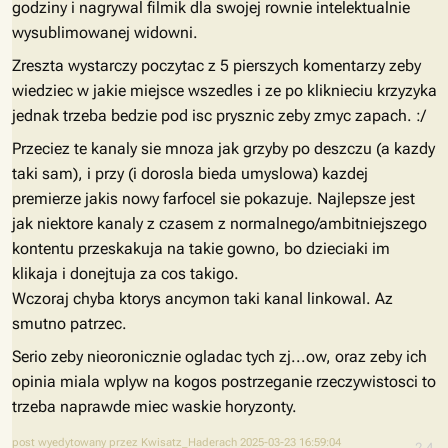
godziny i nagrywal filmik dla swojej rownie intelektualnie
wysublimowanej widowni.
Zreszta wystarczy poczytac z 5 pierszych komentarzy zeby
wiedziec w jakie miejsce wszedles i ze po kliknieciu krzyzyka
jednak trzeba bedzie pod isc prysznic zeby zmyc zapach. :/
Przeciez te kanaly sie mnoza jak grzyby po deszczu (a kazdy
taki sam), i przy (i dorosla bieda umyslowa) kazdej
premierze jakis nowy farfocel sie pokazuje. Najlepsze jest
jak niektore kanaly z czasem z normalnego/ambitniejszego
kontentu przeskakuja na takie gowno, bo dzieciaki im
klikaja i donejtuja za cos takigo.
Wczoraj chyba ktorys ancymon taki kanal linkowal. Az
smutno patrzec.
Serio zeby nieoronicznie ogladac tych zj...ow, oraz zeby ich
opinia miala wplyw na kogos postrzeganie rzeczywistosci to
trzeba naprawde miec waskie horyzonty.
post wyedytowany przez Kwisatz_Haderach 2025-03-23 16:59:04
2.4