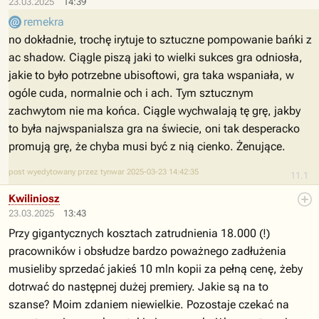
23.03.2025
14:39
remekra
no dokładnie, trochę irytuje to sztuczne pompowanie bańki z
ac shadow. Ciągle piszą jaki to wielki sukces gra odniosła,
jakie to było potrzebne ubisoftowi, gra taka wspaniała, w
ogóle cuda, normalnie och i ach. Tym sztucznym
zachwytom nie ma końca. Ciągle wychwalają tę grę, jakby
to była najwspanialsza gra na świecie, oni tak desperacko
promują grę, że chyba musi być z nią cienko. Żenujące.
post wyedytowany przez tynwar 2025-03-23 14:42:35
11.1
Kwiliniosz
23.03.2025
13:43
Przy gigantycznych kosztach zatrudnienia 18.000 (!)
pracowników i obsłudze bardzo poważnego zadłużenia
musieliby sprzedać jakieś 10 mln kopii za pełną cenę, żeby
dotrwać do następnej dużej premiery. Jakie są na to
szanse? Moim zdaniem niewielkie. Pozostaje czekać na