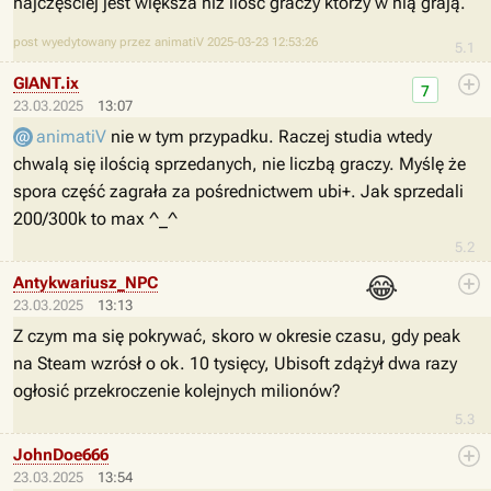
najczęściej jest większa niż ilość graczy którzy w nią grają.
post wyedytowany przez animatiV 2025-03-23 12:53:26
5.1
GIANT.ix
7
23.03.2025
13:07
animatiV
nie w tym przypadku. Raczej studia wtedy
chwalą się ilością sprzedanych, nie liczbą graczy. Myślę że
spora część zagrała za pośrednictwem ubi+. Jak sprzedali
200/300k to max ^_^
5.2
😂
Antykwariusz_NPC
23.03.2025
13:13
Z czym ma się pokrywać, skoro w okresie czasu, gdy peak
na Steam wzrósł o ok. 10 tysięcy, Ubisoft zdążył dwa razy
ogłosić przekroczenie kolejnych milionów?
5.3
JohnDoe666
23.03.2025
13:54