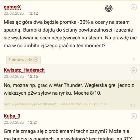
😂
gamerX
23.03.2025
13:12
Miesiąc góra dwa będzie promka -30% a oceny na steam
spadną. Bambiki dojdą do ściany powtarzalności i zacznie
się wystawianie ocen negatywnych na steam. Na prawdę nie
ma w co ambitniejszego grać na ten moment?
1
odpowiedź
9
Kwisatz_Haderach
23.03.2025
13:16
No, mozna np. grac w War Thunder. Wegierska gre, jedno z
wiekszych p2w syfow na rynku. Mocne 8/10.
post wyedytowany przez Kwisatz_Haderach 2025-03-23 13:17:38
9.1
Kuba_3
23.03.2025
13:21
Gra nie zmaga się z problemami technicznymi? Może nie
ma bugów w questach, ale wydajność jest fatalna, na RTX