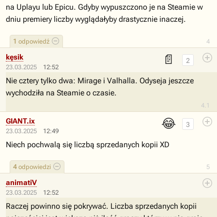
na Uplayu lub Epicu. Gdyby wypuszczono je na Steamie w
dniu premiery liczby wyglądałyby drastycznie inaczej.
1
odpowiedź
4
📄
kęsik
2
23.03.2025
12:52
Nie cztery tylko dwa: Mirage i Valhalla. Odyseja jeszcze
wychodziła na Steamie o czasie.
4.1
😂
GIANT.ix
3
23.03.2025
12:49
Niech pochwalą się liczbą sprzedanych kopii XD
4
odpowiedzi
5
animatiV
23.03.2025
12:52
Raczej powinno się pokrywać. Liczba sprzedanych kopii