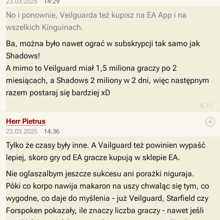
23.03.2025
14:29
No i ponownie, Veilguarda też kupisz na EA App i na
wszelkich Kinguinach.
Ba, można było nawet ograć w subskrypcji tak samo jak
Shadows!
A mimo to Veilguard miał 1,5 miliona graczy po 2
miesiącach, a Shadows 2 miliony w 2 dni, więc następnym
razem postaraj się bardziej xD
6.11
Herr Pietrus
23.03.2025
14:36
Tylko że czasy były inne. A Vailguard też powinien wypaść
lepiej, skoro gry od EA gracze kupują w sklepie EA.
Nie oglaszalbym jeszcze sukcesu ani porażki niguraja.
Póki co korpo nawija makaron na uszy chwaląc się tym, co
wygodne, co daje do myślenia - już Veilguard, Starfield czy
Forspoken pokazały, ile znaczy liczba graczy - nawet jeśli