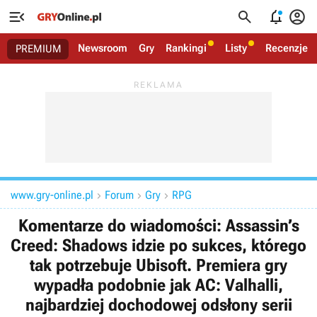




Newsroom
Gry
Rankingi
Listy
Recenzje
PREMIUM
www.gry-online.pl
Forum
Gry
RPG



Komentarze do wiadomości: Assassin’s
Creed: Shadows idzie po sukces, którego
tak potrzebuje Ubisoft. Premiera gry
wypadła podobnie jak AC: Valhalli,
najbardziej dochodowej odsłony serii