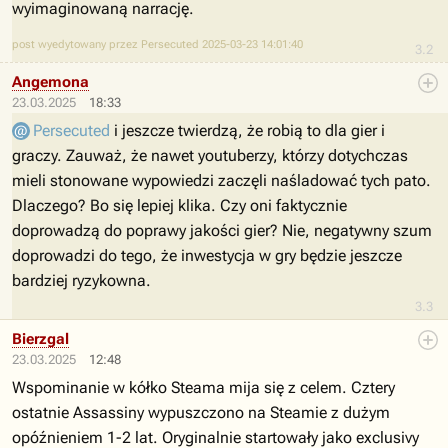
wyimaginowaną narrację.
post wyedytowany przez Persecuted 2025-03-23 14:01:40
3.2
Angemona
23.03.2025
18:33
Persecuted
i jeszcze twierdzą, że robią to dla gier i
graczy. Zauważ, że nawet youtuberzy, którzy dotychczas
mieli stonowane wypowiedzi zaczęli naśladować tych pato.
Dlaczego? Bo się lepiej klika. Czy oni faktycznie
doprowadzą do poprawy jakości gier? Nie, negatywny szum
doprowadzi do tego, że inwestycja w gry będzie jeszcze
bardziej ryzykowna.
3.3
Bierzgal
23.03.2025
12:48
Wspominanie w kółko Steama mija się z celem. Cztery
ostatnie Assassiny wypuszczono na Steamie z dużym
opóźnieniem 1-2 lat. Oryginalnie startowały jako exclusivy