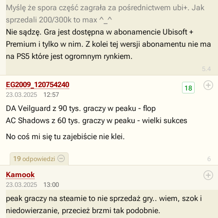
Myślę że spora część zagrała za pośrednictwem ubi+. Jak
sprzedali 200/300k to max ^_^
Nie sądzę. Gra jest dostępna w abonamencie Ubisoft +
Premium i tylko w nim. Z kolei tej wersji abonamentu nie ma
na PS5 które jest ogromnym rynkiem.
5.4
EG2009_120754240
18
23.03.2025
12:57
DA Veilguard z 90 tys. graczy w peaku - flop
AC Shadows z 60 tys. graczy w peaku - wielki sukces
No coś mi się tu zajebiście nie klei.
19
odpowiedzi
6
Kamook
23.03.2025
13:00
peak graczy na steamie to nie sprzedaż gry.. wiem, szok i
niedowierzanie, przecież brzmi tak podobnie.