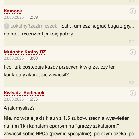
2.1
Kamook
23.03.2025
12:59
LokalnyRzezimieszek
- Łał... umiesz nagrać buga z gry...
no no... recenzent jak się patrzy
2.2
Mutant z Krainy OZ
23.03.2025
13:00
I co, tak postepuje kazdy przeciwnik w grze, czy ten
konkretny akurat sie zawiesil?
2.3
Kwisatz_Haderach
23.03.2025
16:55
A jak myslisz?
Nie, no wcale jakis klaun z 1,5 subow, srednia wyswietlen
na film 1k i kanalem opartym na "graczy szkalujom!"
zawiesil sobie NPCa (pewnie specjalnie), po czym czekal pol