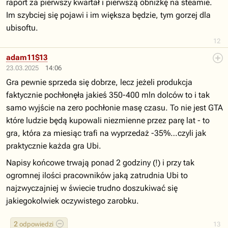
raport za pierwszy kwartał i pierwszą obniżkę na steamie.
Im szybciej się pojawi i im większa będzie, tym gorzej dla
ubisoftu.
12
adam11$13
23.03.2025
14:06
Gra pewnie sprzeda się dobrze, lecz jeżeli produkcja
faktycznie pochłonęła jakieś 350-400 mln dolców to i tak
samo wyjście na zero pochłonie masę czasu. To nie jest GTA
które ludzie będą kupowali niezmienne przez parę lat - to
gra, która za miesiąc trafi na wyprzedaż -35%…czyli jak
praktycznie każda gra Ubi.
Napisy końcowe trwają ponad 2 godziny (!) i przy tak
ogromnej ilości pracowników jaką zatrudnia Ubi to
najzwyczajniej w świecie trudno doszukiwać się
jakiegokolwiek oczywistego zarobku.
2
odpowiedzi
13