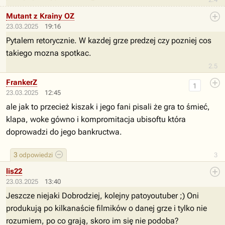
Mutant z Krainy OZ
23.03.2025
19:16
Pytalem retorycznie. W kazdej grze predzej czy pozniej cos
takiego mozna spotkac.
2.5
FrankerZ
1
23.03.2025
12:45
ale jak to przecież kiszak i jego fani pisali że gra to śmieć,
klapa, woke gówno i kompromitacja ubisoftu która
doprowadzi do jego bankructwa.
3
odpowiedzi
3
lis22
23.03.2025
13:40
Jeszcze niejaki Dobrodziej, kolejny patoyoutuber ;) Oni
produkują po kilkanaście filmików o danej grze i tylko nie
rozumiem, po co grają, skoro im się nie podoba?