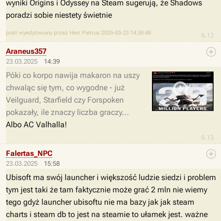
wyniki Origins i Odyssey na Steam sugerują, że Shadows
poradzi sobie niestety świetnie
post wyedytowany przez Herr Pietrus 2025-03-23 14:38:48
6.12
Araneus357
23.03.2025
14:39
Póki co korpo nawija makaron na uszy
chwaląc się tym, co wygodne - już
Veilguard, Starfield czy Forspoken
pokazały, ile znaczy liczba graczy...
Albo AC Valhalla!
6.13
Falertas_NPC
23.03.2025
15:58
Ubisoft ma swój launcher i większość ludzie siedzi i problem
tym jest taki że tam faktycznie może grać 2 mln nie wiemy
tego gdyż launcher ubisoftu nie ma bazy jak jak steam
charts i steam db to jest na steamie to ułamek jest. ważne