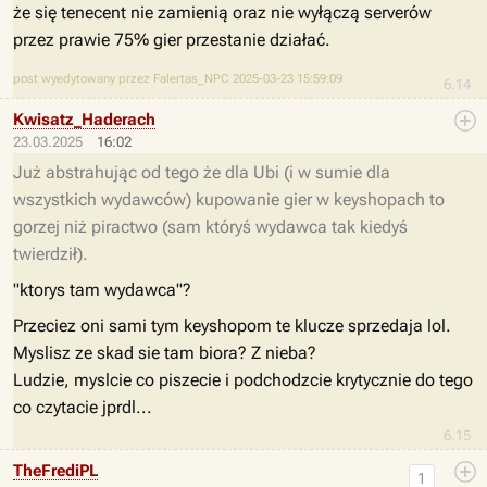
że się tenecent nie zamienią oraz nie wyłączą serverów
przez prawie 75% gier przestanie działać.
post wyedytowany przez Falertas_NPC 2025-03-23 15:59:09
6.14
Kwisatz_Haderach
23.03.2025
16:02
Już abstrahując od tego że dla Ubi (i w sumie dla
wszystkich wydawców) kupowanie gier w keyshopach to
gorzej niż piractwo (sam któryś wydawca tak kiedyś
twierdził).
"ktorys tam wydawca"?
Przeciez oni sami tym keyshopom te klucze sprzedaja lol.
Myslisz ze skad sie tam biora? Z nieba?
Ludzie, myslcie co piszecie i podchodzcie krytycznie do tego
co czytacie jprdl...
6.15
TheFrediPL
1