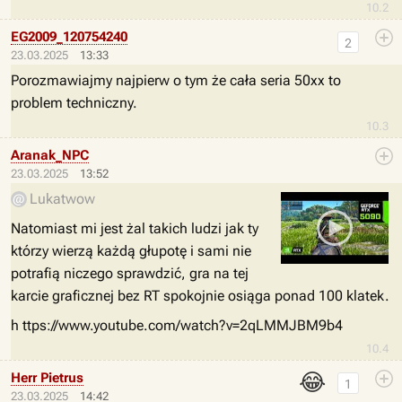
10.2
EG2009_120754240
2
23.03.2025
13:33
Porozmawiajmy najpierw o tym że cała seria 50xx to
problem techniczny.
10.3
Aranak_NPC
23.03.2025
13:52
Lukatwow
Natomiast mi jest żal takich ludzi jak ty
którzy wierzą każdą głupotę i sami nie
potrafią niczego sprawdzić, gra na tej
karcie graficznej bez RT spokojnie osiąga ponad 100 klatek.
h ttps://www.youtube.com/watch?v=2qLMMJBM9b4
10.4
😂
Herr Pietrus
1
23.03.2025
14:42