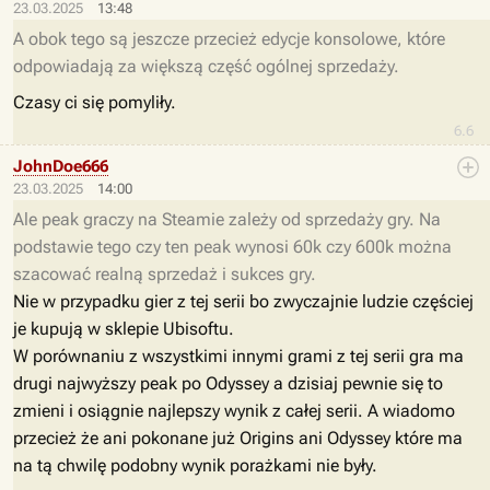
23.03.2025
13:48
A obok tego są jeszcze przecież edycje konsolowe, które
odpowiadają za większą część ogólnej sprzedaży.
Czasy ci się pomyliły.
6.6
JohnDoe666
23.03.2025
14:00
Ale peak graczy na Steamie zależy od sprzedaży gry. Na
podstawie tego czy ten peak wynosi 60k czy 600k można
szacować realną sprzedaż i sukces gry.
Nie w przypadku gier z tej serii bo zwyczajnie ludzie częściej
je kupują w sklepie Ubisoftu.
W porównaniu z wszystkimi innymi grami z tej serii gra ma
drugi najwyższy peak po Odyssey a dzisiaj pewnie się to
zmieni i osiągnie najlepszy wynik z całej serii. A wiadomo
przecież że ani pokonane już Origins ani Odyssey które ma
na tą chwilę podobny wynik porażkami nie były.