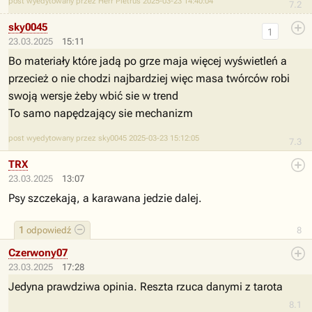
post wyedytowany przez Herr Pietrus 2025-03-23 14:40:04
7.2
sky0045
1
23.03.2025
15:11
Bo materiały które jadą po grze maja więcej wyświetleń a
przecież o nie chodzi najbardziej więc masa twórców robi
swoją wersje żeby wbić sie w trend
To samo napędzający sie mechanizm
post wyedytowany przez sky0045 2025-03-23 15:12:05
7.3
TRX
23.03.2025
13:07
Psy szczekają, a karawana jedzie dalej.
1
odpowiedź
8
Czerwony07
23.03.2025
17:28
Jedyna prawdziwa opinia. Reszta rzuca danymi z tarota
8.1