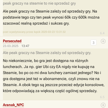
peak graczy na steamie to nie sprzedaż gry
Ale peak graczy na Steamie zależy od sprzedaży gry. Na
podstawie tego czy ten peak wynosi 60k czy 600k można
szacować realną sprzedaż i sukces gry.
post wyedytowany przez kęsik 2025-03-23 13:31:32
6.4
Persecuted
3
23.03.2025
13:47
Ale peak graczy na Steamie zależy od sprzedaży gry.
No niekoniecznie, bo gra jest dostępna na różnych
luncherach. Ja np. gier Ubi czy EA nigdy nie kupuję na
Steamie, bo po co mi dwa lunchery zamiast jednego? No i
gra dostępna jest też w abonamencie, czyli znowu nie na
Steamie. A obok tego są jeszcze przecież edycje konsolowe,
które odpowiadają za większą część ogólnej sprzedaży.
6.5
Aranak_NPC