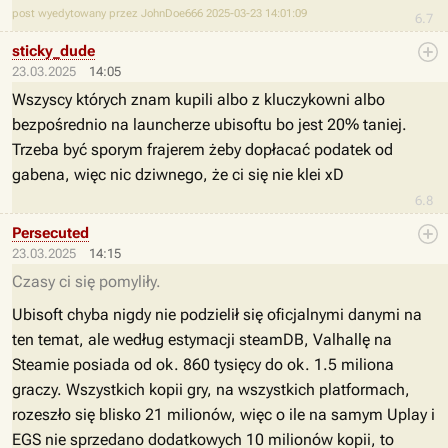
post wyedytowany przez JohnDoe666 2025-03-23 14:01:09
6.7
sticky_dude
23.03.2025
14:05
Wszyscy których znam kupili albo z kluczykowni albo
bezpośrednio na launcherze ubisoftu bo jest 20% taniej.
Trzeba być sporym frajerem żeby dopłacać podatek od
gabena, więc nic dziwnego, że ci się nie klei xD
6.8
Persecuted
23.03.2025
14:15
Czasy ci się pomyliły.
Ubisoft chyba nigdy nie podzielił się oficjalnymi danymi na
ten temat, ale według estymacji steamDB, Valhallę na
Steamie posiada od ok. 860 tysięcy do ok. 1.5 miliona
graczy. Wszystkich kopii gry, na wszystkich platformach,
rozeszło się blisko 21 milionów, więc o ile na samym Uplay i
EGS nie sprzedano dodatkowych 10 milionów kopii, to