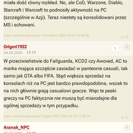
miała dość równy rozkład. No, ale CoD, Warzone, Diablo,
Starcraft i Warcraft to podnosiły aktywność na PC
(szczególnie w Azji). Teraz niestety są konsolidowani przez
MS i schowani.
post wyedytowany przez Aristofeles 2025-03-24 16:49:38
6.18
Grigori1922
1
24.03.2025
17:17
W przeciwieństwie do Failguarda, KCD2 czy Awoved, AC to
marka mająca szczęście zasiadać w panteonie casuali, tak
samo jak GTA albo FIFA. Stąd większa sprzedaż na
konsolach niż na PC jest bardzo prawdopodobna, wszak to
na nich głównie grają casualowi gracze. Więc te peaki
graczy na PC faktycznie nie muszą być miarodajne dla
ogólnej sprzedaży w tym przypadku.
post wyedytowany przez Grigori1922 2025-03-24 17:26:14
6.19
Aranak_NPC