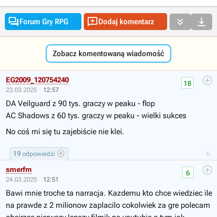




Forum Gry RPG
Dodaj komentarz
Zobacz komentowaną wiadomość
EG2009_120754240
18
23.03.2025
12:57
DA Veilguard z 90 tys. graczy w peaku - flop
AC Shadows z 60 tys. graczy w peaku - wielki sukces
No coś mi się tu zajebiście nie klei.
19
odpowiedzi
6
smerfm
6
24.03.2025
12:51
Bawi mnie troche ta narracja. Kazdemu kto chce wiedziec ile
na prawde z 2 milionow zaplacilo cokolwiek za gre polecam