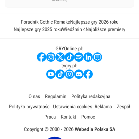
Poradnik Gothic Remake
Najlepsze gry 2026 roku
Najlepsze gry 2025 roku
Wiedźmin 4
Najbliższe premiery
GRYOnline.pl:
tvgry.pl:
O nas
Regulamin
Polityka redakcyjna
Polityka prywatności
Ustawienia cookies
Reklama
Zespół
Praca
Kontakt
Pomoc
Copyright © 2000 -
2026
Webedia Polska SA