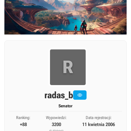
R
radas_b

Senator
Ranking:
Wypowiedzi:
Data rejestracji:
+88
3200
11 kwietnia 2006
(0,43/dzień)