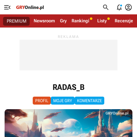




Newsroom
Gry
Rankingi
Listy
Recenzje
PREMIUM
RADAS_B
PROFIL
MOJE GRY
KOMENTARZE