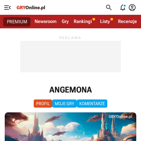




Newsroom
Gry
Rankingi
Listy
Recenzje
PREMIUM
ANGEMONA
PROFIL
MOJE GRY
KOMENTARZE