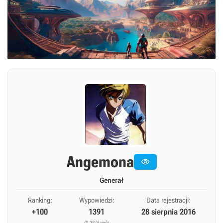
Angemona

Generał
Ranking:
Wypowiedzi:
Data rejestracji:
+100
1391
28 sierpnia 2016
(0,38/dzień)