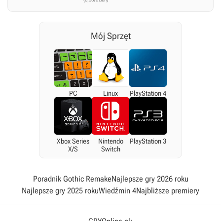
Mój Sprzęt
PC
Linux
PlayStation 4
Xbox Series
Nintendo
PlayStation 3
X/S
Switch
Poradnik Gothic Remake
Najlepsze gry 2026 roku
Najlepsze gry 2025 roku
Wiedźmin 4
Najbliższe premiery