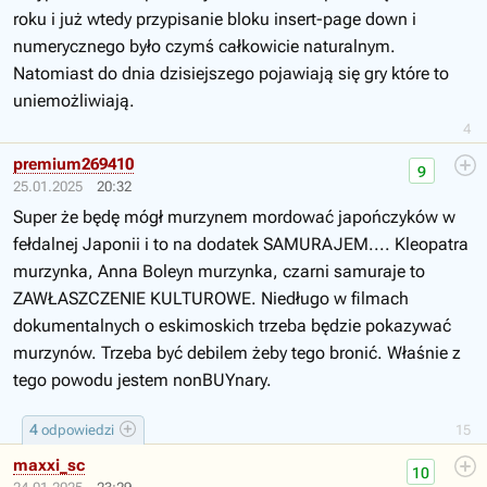
roku i już wtedy przypisanie bloku insert-page down i
numerycznego było czymś całkowicie naturalnym.
Natomiast do dnia dzisiejszego pojawiają się gry które to
uniemożliwiają.
4
premium269410
9
25.01.2025
20:32
Super że będę mógł murzynem mordować japończyków w
fełdalnej Japonii i to na dodatek SAMURAJEM.... Kleopatra
murzynka, Anna Boleyn murzynka, czarni samuraje to
ZAWŁASZCZENIE KULTUROWE. Niedługo w filmach
dokumentalnych o eskimoskich trzeba będzie pokazywać
murzynów. Trzeba być debilem żeby tego bronić. Właśnie z
tego powodu jestem nonBUYnary.
4
odpowiedzi
15
maxxi_sc
10