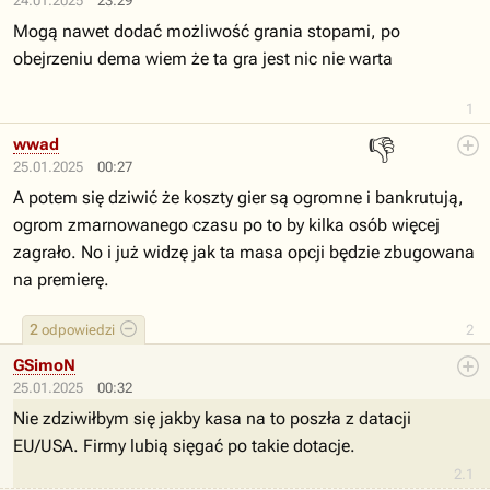
24.01.2025
23:29
Mogą nawet dodać możliwość grania stopami, po
obejrzeniu dema wiem że ta gra jest nic nie warta
1
👎
wwad
25.01.2025
00:27
A potem się dziwić że koszty gier są ogromne i bankrutują,
ogrom zmarnowanego czasu po to by kilka osób więcej
zagrało. No i już widzę jak ta masa opcji będzie zbugowana
na premierę.
2
odpowiedzi
2
GSimoN
25.01.2025
00:32
Nie zdziwiłbym się jakby kasa na to poszła z datacji
EU/USA. Firmy lubią sięgać po takie dotacje.
2.1