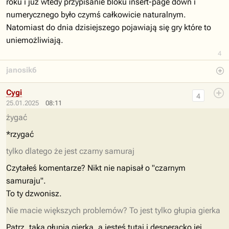
roku i już wtedy przypisanie bloku insert-page down i
numerycznego było czymś całkowicie naturalnym.
Natomiast do dnia dzisiejszego pojawiają się gry które to
uniemożliwiają.
4
janosik6
Cygi
4
25.01.2025
08:11
żygać
*rzygać
tylko dlatego że jest czarny samuraj
Czytałeś komentarze? Nikt nie napisał o "czarnym
samuraju".
To ty dzwonisz.
Nie macie większych problemów? To jest tylko głupia gierka
Patrz, taka głupia gierka, a jesteś tutaj i desperacko jej