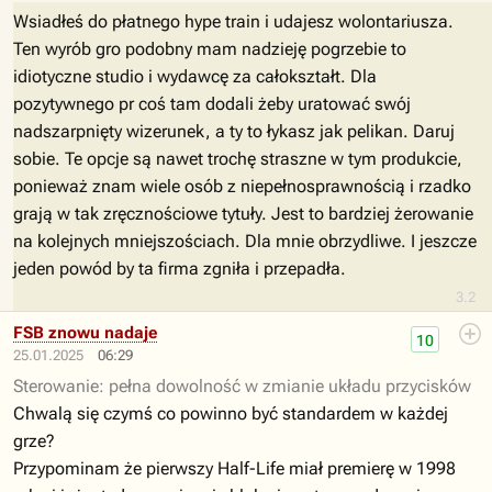
Wsiadłeś do płatnego hype train i udajesz wolontariusza.
Ten wyrób gro podobny mam nadzieję pogrzebie to
idiotyczne studio i wydawcę za całokształt. Dla
pozytywnego pr coś tam dodali żeby uratować swój
nadszarpnięty wizerunek, a ty to łykasz jak pelikan. Daruj
sobie. Te opcje są nawet trochę straszne w tym produkcie,
ponieważ znam wiele osób z niepełnosprawnością i rzadko
grają w tak zręcznościowe tytuły. Jest to bardziej żerowanie
na kolejnych mniejszościach. Dla mnie obrzydliwe. I jeszcze
jeden powód by ta firma zgniła i przepadła.
3.2
FSB znowu nadaje
10
25.01.2025
06:29
Sterowanie: pełna dowolność w zmianie układu przycisków
Chwalą się czymś co powinno być standardem w każdej
grze?
Przypominam że pierwszy Half-Life miał premierę w 1998