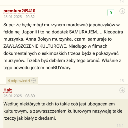
14
premium269410
9
25.01.2025
20:32
Super że będę mógł murzynem mordować japończyków w
fełdalnej Japonii i to na dodatek SAMURAJEM.... Kleopatra
murzynka, Anna Boleyn murzynka, czarni samuraje to
ZAWŁASZCZENIE KULTUROWE. Niedługo w filmach
dokumentalnych o eskimoskich trzeba będzie pokazywać
murzynów. Trzeba być debilem żeby tego bronić. Właśnie z
tego powodu jestem nonBUYnary.
4
odpowiedzi
15
Halt
26.01.2025
08:30
Według niektórych takich to takie coś jest ubogaceniem
kulturowym, a zawłaszczeniem kulturowym nazywają takie
rzeczy jak biały z dredami.
15.1