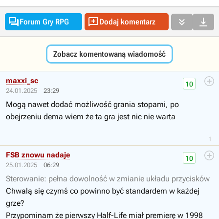




Forum Gry RPG
Dodaj komentarz
Zobacz komentowaną wiadomość
maxxi_sc
10
24.01.2025
23:29
Mogą nawet dodać możliwość grania stopami, po
obejrzeniu dema wiem że ta gra jest nic nie warta
1
FSB znowu nadaje
10
25.01.2025
06:29
Sterowanie: pełna dowolność w zmianie układu przycisków
Chwalą się czymś co powinno być standardem w każdej
grze?
Przypominam że pierwszy Half-Life miał premierę w 1998