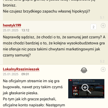
bronisz.
Nie czujesz brzydkiego zapachu własnej hipokryzji?
5.1
heretyk199
2
25.01.2025
13:12
Naprawdę sądzisz, że chodzi o to, że samuraj jest czarny? A
może chodzi bardziej o to, że kolejna wysokobudżetowa gra
nie oferuje nic poza takimi chwytami marketingowymi jak
czarny samuraj?
5.2
😂
LokalnyRzezimieszek
25.01.2025
09:01
Na oficjalnym streamie im się gra
bugowała, nawet przy takim czymś
jak głaskanie pieska.
Po tym jak ich gracze pojechali,
oficjalne konto napisało: Następnym