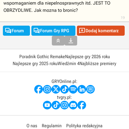
wspomaganiem dla niepelnosprawnych itd. JEST TO
OBRZYDLIWE. Jak mozna to bronic?
19



Forum
Forum Gry RPG
Dodaj komentarz


Poradnik Gothic Remake
Najlepsze gry 2026 roku
Najlepsze gry 2025 roku
Wiedźmin 4
Najbliższe premiery
GRYOnline.pl:
tvgry.pl:
O nas
Regulamin
Polityka redakcyjna