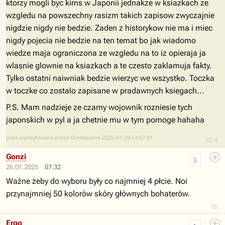
ktorzy mogli byc kims w Japonii jednakze w ksiazkach ze
wzgledu na powszechny rasizm takich zapisow zwyczajnie
nigdzie nigdy nie bedzie. Zaden z historykow nie ma i miec
nigdy pojecia nie bedzie na ten temat bo jak wiadomo
wiedze maja ograniczona ze wzgledu na to iz opieraja ja
wlasnie glownie na ksiazkach a te czesto zaklamuja fakty.
Tylko ostatni naiwniak bedzie wierzyc we wszystko. Toczka
w toczke co zostalo zapisane w pradawnych ksiegach...
P.S. Mam nadzieje ze czarny wojownik rozniesie tych
japonskich w pyl a ja chetnie mu w tym pomoge hahaha
post wyedytowany przez DonNavarre 2025-01-29 14:07:41
15.4
Gonzi
3
26.01.2025
07:32
Ważne żeby do wyboru były co najmniej 4 płcie. Noi
przynajmniej 50 kolorów skóry głównych bohaterów.
16
Ergo