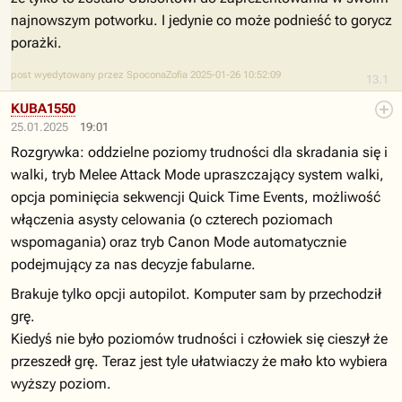
najnowszym potworku. I jedynie co może podnieść to gorycz
porażki.
post wyedytowany przez SpoconaZofia 2025-01-26 10:52:09
13.1
KUBA1550
25.01.2025
19:01
Rozgrywka: oddzielne poziomy trudności dla skradania się i
walki, tryb Melee Attack Mode upraszczający system walki,
opcja pominięcia sekwencji Quick Time Events, możliwość
włączenia asysty celowania (o czterech poziomach
wspomagania) oraz tryb Canon Mode automatycznie
podejmujący za nas decyzje fabularne.
Brakuje tylko opcji autopilot. Komputer sam by przechodził
grę.
Kiedyś nie było poziomów trudności i człowiek się cieszył że
przeszedł grę. Teraz jest tyle ułatwiaczy że mało kto wybiera
wyższy poziom.