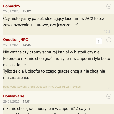
Eobard25
26.01.2025
12:02
Czy historyczny papież strzelający laserami w AC2 to też
zawłaszczenie kulturowe, czy jeszcze nie?
15.2
Quodton_NPC
1
26.01.2025
14:45
Nie ważne czy czarny samuraj istniał w historii czy nie.
Po prostu nikt nie chce grać murzynem w Japonii i tyle bo to
nie jest fajne.
Tylko że dla Ubisoftu to czego gracze chcą a nie chcą nie
ma znaczenia.
post wyedytowany przez Quodton_NPC 2025-01-26 14:46:26
15.3
DonNavarre
29.01.2025
14:01
nikt nie chce grac murzynem w Japonii? Z calym