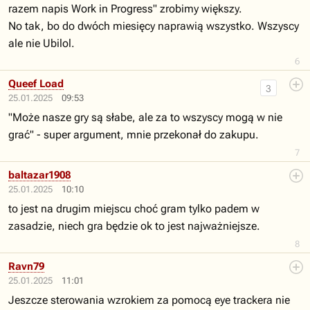
razem napis Work in Progress" zrobimy większy.
No tak, bo do dwóch miesięcy naprawią wszystko. Wszyscy
ale nie Ubilol.
6
Queef Load
3
25.01.2025
09:53
"Może nasze gry są słabe, ale za to wszyscy mogą w nie
grać" - super argument, mnie przekonał do zakupu.
7
baltazar1908
25.01.2025
10:10
to jest na drugim miejscu choć gram tylko padem w
zasadzie, niech gra będzie ok to jest najważniejsze.
8
Ravn79
25.01.2025
11:01
Jeszcze sterowania wzrokiem za pomocą eye trackera nie