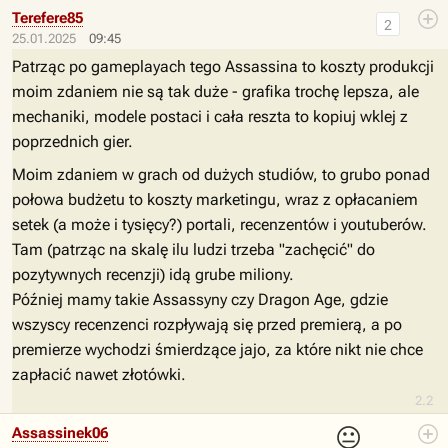
Terefere85
2
25.01.2025
09:45
Patrząc po gameplayach tego Assassina to koszty produkcji
moim zdaniem nie są tak duże - grafika trochę lepsza, ale
mechaniki, modele postaci i cała reszta to kopiuj wklej z
poprzednich gier.
Moim zdaniem w grach od dużych studiów, to grubo ponad
połowa budżetu to koszty marketingu, wraz z opłacaniem
setek (a może i tysięcy?) portali, recenzentów i youtuberów.
Tam (patrząc na skalę ilu ludzi trzeba "zachęcić" do
pozytywnych recenzji) idą grube miliony.
Później mamy takie Assassyny czy Dragon Age, gdzie
wszyscy recenzenci rozpływają się przed premierą, a po
premierze wychodzi śmierdzące jajo, za które nikt nie chce
zapłacić nawet złotówki.
2.2
😐
Assassinek06