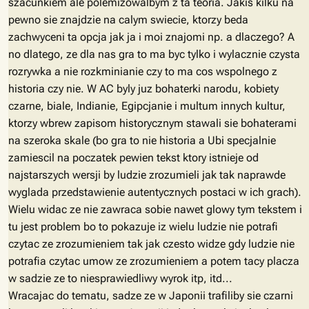
szacunkiem ale polemizowalbym z ta teoria. Jakis kilku na
pewno sie znajdzie na calym swiecie, ktorzy beda
zachwyceni ta opcja jak ja i moi znajomi np. a dlaczego? A
no dlatego, ze dla nas gra to ma byc tylko i wylacznie czysta
rozrywka a nie rozkminianie czy to ma cos wspolnego z
historia czy nie. W AC byly juz bohaterki narodu, kobiety
czarne, biale, Indianie, Egipcjanie i multum innych kultur,
ktorzy wbrew zapisom historycznym stawali sie bohaterami
na szeroka skale (bo gra to nie historia a Ubi specjalnie
zamiescil na poczatek pewien tekst ktory istnieje od
najstarszych wersji by ludzie zrozumieli jak tak naprawde
wyglada przedstawienie autentycznych postaci w ich grach).
Wielu widac ze nie zawraca sobie nawet glowy tym tekstem i
tu jest problem bo to pokazuje iz wielu ludzie nie potrafi
czytac ze zrozumieniem tak jak czesto widze gdy ludzie nie
potrafia czytac umow ze zrozumieniem a potem tacy placza
w sadzie ze to niesprawiedliwy wyrok itp, itd...
Wracajac do tematu, sadze ze w Japonii trafiliby sie czarni