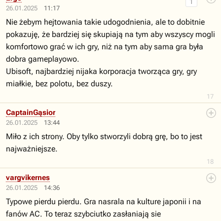
1
26.01.2025
11:17
Nie żebym hejtowania takie udogodnienia, ale to dobitnie
pokazuję, że bardziej się skupiają na tym aby wszyscy mogli
komfortowo grać w ich gry, niż na tym aby sama gra była
dobra gameplayowo.
Ubisoft, najbardziej nijaka korporacja tworząca gry, gry
miałkie, bez polotu, bez duszy.
17
CaptainGąsior
26.01.2025
13:44
Miło z ich strony. Oby tylko stworzyli dobrą grę, bo to jest
najważniejsze.
18
vargvikernes
26.01.2025
14:36
Typowe pierdu pierdu. Gra nasrala na kulture japonii i na
fanów AC. To teraz szybciutko zasłaniają sie