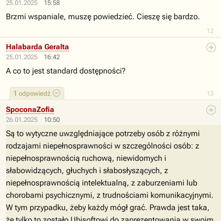
25.01.2025
15:58
Brzmi wspaniale, muszę powiedzieć. Cieszę się bardzo.
12
Halabarda Geralta
25.01.2025
16:42
A co to jest standard dostępności?
1
odpowiedź
13
SpoconaZofia
26.01.2025
10:50
Są to wytyczne uwzględniające potrzeby osób z różnymi
rodzajami niepełnosprawności w szczególności osób: z
niepełnosprawnością ruchową, niewidomych i
słabowidzących, głuchych i słabosłyszących, z
niepełnosprawnością intelektualną, z zaburzeniami lub
chorobami psychicznymi, z trudnościami komunikacyjnymi.
W tym przypadku, żeby każdy mógł grać. Prawda jest taka,
że tylko to zostało Ubisoftowi do zaprezentowania w swoim