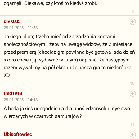
ogarnęli. Ciekawe, czy ktoś to kiedyś zrobi.
9
divX005
25.01.2025
11:33
Jakiego idiotę trzeba mieć od zarządzania kontami
społecznościowymi, żeby na uwagę widzów, że 2 miesiące
przed premierą (chociaż gra powinna być gotowa lada dzień
skoro chcieli ją wydawać w lutym) napisać, że następnym
razem wywalimy na pół ekranu że nasza gra to niedoróbka
XD
10
fred1918
25.01.2025
14:13
A będą jakieś udogodnienia dla upośledzonych umysłowo
wierzących w czarnych samurajów?
11
Ubisoftowiec