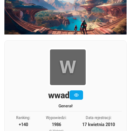
W
wwad

Generał
Ranking:
Wypowiedzi:
Data rejestracji:
+140
1986
17 kwietnia 2010
(0,33/dzień)