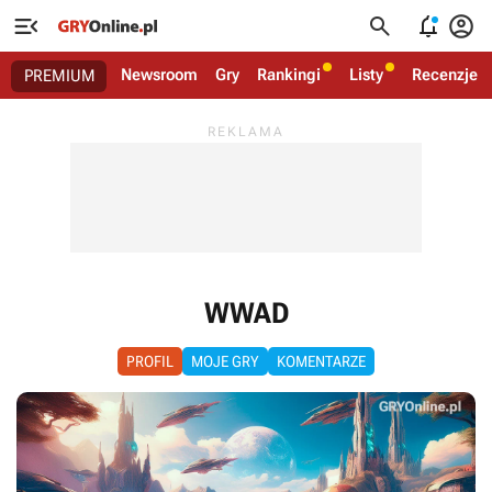




Newsroom
Gry
Rankingi
Listy
Recenzje
PREMIUM
WWAD
PROFIL
MOJE GRY
KOMENTARZE