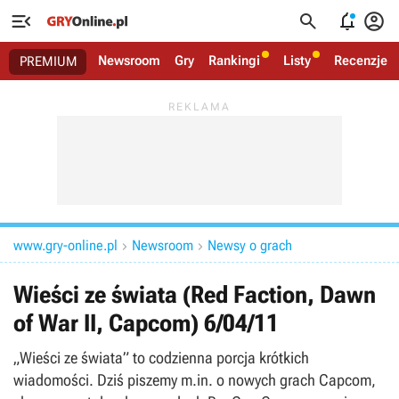




Newsroom
Gry
Rankingi
Listy
Recenzje
PREMIUM
www.gry-online.pl
Newsroom
Newsy o grach


Wieści ze świata (Red Faction, Dawn
of War II, Capcom) 6/04/11
„Wieści ze świata” to codzienna porcja krótkich
wiadomości. Dziś piszemy m.in. o nowych grach Capcom,