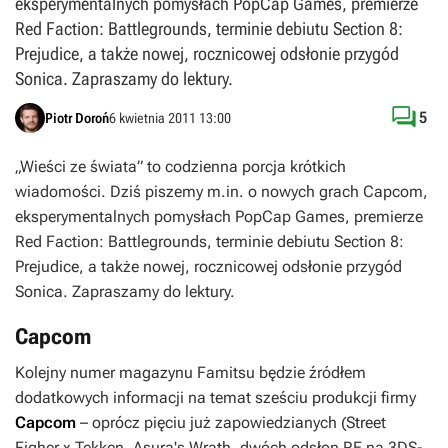
eksperymentalnych pomysłach PopCap Games, premierze
Red Faction: Battlegrounds, terminie debiutu Section 8:
Prejudice, a także nowej, rocznicowej odsłonie przygód
Sonica. Zapraszamy do lektury.

5
Piotr Doroń
6 kwietnia 2011 13:00
„Wieści ze świata” to codzienna porcja krótkich
wiadomości. Dziś piszemy m.in. o nowych grach Capcom,
eksperymentalnych pomysłach PopCap Games, premierze
Red Faction: Battlegrounds, terminie debiutu Section 8:
Prejudice, a także nowej, rocznicowej odsłonie przygód
Sonica. Zapraszamy do lektury.
Capcom
Kolejny numer magazynu Famitsu będzie źródłem
dodatkowych informacji na temat sześciu produkcji firmy
Capcom
– oprócz pięciu już zapowiedzianych (
Street
Figher x Tekken
,
Asura's Wrath
, dwóch odsłon
RE
na 3DS-