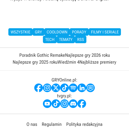
WSZYSTKIE
GRY
COOLDOWN
PORADY
FILMY I SERIALE
TECH
TEMATY
RSS
Poradnik Gothic Remake
Najlepsze gry 2026 roku
Najlepsze gry 2025 roku
Wiedźmin 4
Najbliższe premiery
GRYOnline.pl:
tvgry.pl:
O nas
Regulamin
Polityka redakcyjna