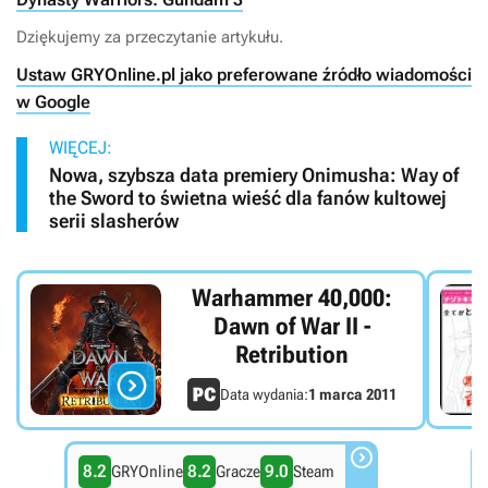
Dziękujemy za przeczytanie artykułu.
Ustaw GRYOnline.pl jako preferowane źródło wiadomości
w Google
WIĘCEJ:
Nowa, szybsza data premiery Onimusha: Way of
the Sword to świetna wieść dla fanów kultowej
serii slasherów
Warhammer 40,000:
Dawn of War II -
Retribution

Data wydania:
1 marca 2011

8.2
8.2
9.0
GRYOnline
Gracze
Steam