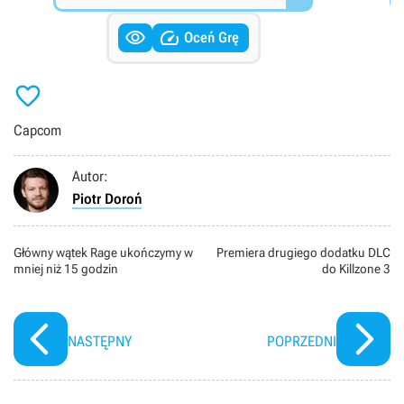


Oceń Grę

Capcom
Autor:
Piotr Doroń
Główny wątek Rage ukończymy w
Premiera drugiego dodatku DLC
mniej niż 15 godzin
do Killzone 3
NASTĘPNY
POPRZEDNI