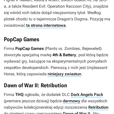
a, a także
Resident Evil: Operation Raccoon City
), znajdzie
się wśród nich także dotąd nieujawniony tytuł. Według
plotek chodzi tu o tajemnicze
Dragon's Dogma
. Pozycję ma
zwiastować
ta strona internetowa
.
PopCap Games
Firma
PopCap Games
(
Plants vs. Zombies
,
Bejeweled
)
stworzyła specjalną markę
4th & Battery
, pod którą będzie
wydawać gry, bazujące na eksperymentalnych pomysłach
zespołów developerskich. Pierwszą z nich jest
Unpleasant
Horse
, którą zapowiada
niniejszy zwiastun
.
Dawn of War II: Retribution
Firma
THQ
ogłosiła, że dodatek DLC
Dark Angels Pack
(premiera jeszcze dzisiaj) będzie
darmowy
dla wszystkich
nabywców kolekcjonerskiej edycji rozszerzenia
Retribution
do strategii czasu rzeczywistego
Dawn of War II
. Aby