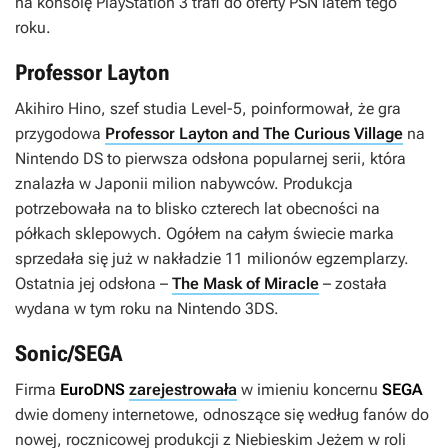
na konsolę PlayStation 3 trafi do oferty PSN latem tego
roku.
Professor Layton
Akihiro Hino, szef studia Level-5, poinformował, że gra
przygodowa
Professor Layton and The Curious Village
na
Nintendo DS to pierwsza odsłona popularnej serii, która
znalazła w Japonii milion nabywców. Produkcja
potrzebowała na to blisko czterech lat obecności na
półkach sklepowych. Ogółem na całym świecie marka
sprzedała się już w nakładzie 11 milionów egzemplarzy.
Ostatnia jej odsłona –
The Mask of Miracle
– została
wydana w tym roku na Nintendo 3DS.
Sonic/SEGA
Firma
EuroDNS
zarejestrowała
w imieniu koncernu
SEGA
dwie domeny internetowe, odnoszące się według fanów do
nowej, rocznicowej produkcji z Niebieskim Jeżem w roli