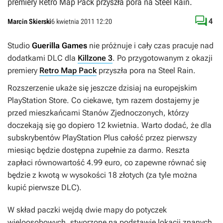
premiery Retro Map Pack przyszła pora na Steel Rain.

4
Marcin Skierski
6 kwietnia 2011 12:20
Studio
Guerilla Games
nie próżnuje i cały czas pracuje nad
dodatkami DLC dla
Killzone 3
. Po przygotowanym z okazji
premiery
Retro Map Pack
przyszła pora na
Steel Rain
.
Rozszerzenie ukaże się jeszcze dzisiaj na europejskim
PlayStation Store. Co ciekawe, tym razem dostajemy je
przed mieszkańcami Stanów Zjednoczonych, którzy
doczekają się go dopiero 12 kwietnia. Warto dodać, że dla
subskrybentów PlayStation Plus całość przez pierwszy
miesiąc będzie dostępna zupełnie za darmo. Reszta
zapłaci równowartość 4.99 euro, co zapewne równać się
będzie z kwotą w wysokości 18 złotych (za tyle można
kupić pierwsze DLC).
W skład paczki wejdą dwie mapy do potyczek
wieloosobowych, stworzone na podstawie lokacji znanych