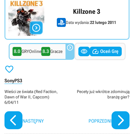
Killzone 3
Data wydania:
22 lutego 2011




8.0
8.3
Oceń Grę
GRYOnline
Gracze

Sony
PS3
Wieści ze świata (Red Faction,
Pecety już wkrótce zdominują
Dawn of War II, Capcom)
branżę gier?
6/04/11
NASTĘPNY
POPRZEDNI