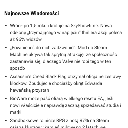
Najnowsze Wiadomości
Wrócił po 1,5 roku i króluje na SkyShowtime. Nową
odsłonę „trzymającego w napięciu” thrillera akcji poleca
aż 96% widzów
„Powinieneś do nich zadzwonić”: Mod do Steam
Machine ukrywa tak sprytną atrakcję, że społeczność
zastanawia się, dlaczego Valve nie robi tego w ten
sposób
Assassin's Creed Black Flag otrzymał oficjalne zestawy
klocków. Zbudujecie chociażby okręt Edwarda i
hawańską przystań
BioWare może paść ofiarą wielkiego resetu EA, jeśli
nowi właściciele naprawdę zaczną sprzedawać studia i
marki
Sandboksowe rolnicze RPG z notą 97% na Steam
osiąga kluczowy kamień milowy po 2 latach we