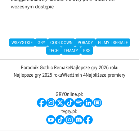
wczesnym dostępie
WSZYSTKIE
GRY
COOLDOWN
PORADY
FILMY I SERIALE
TECH
TEMATY
RSS
Poradnik Gothic Remake
Najlepsze gry 2026 roku
Najlepsze gry 2025 roku
Wiedźmin 4
Najbliższe premiery
GRYOnline.pl:
tvgry.pl: