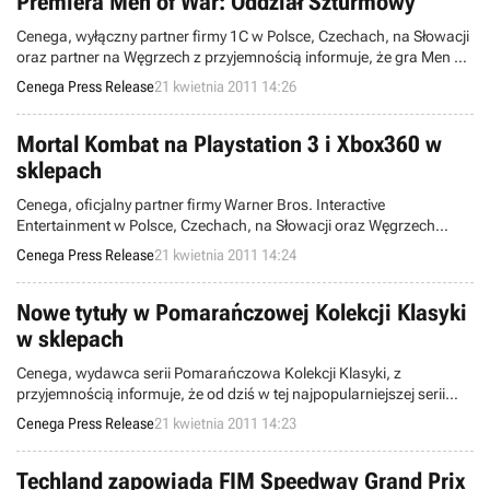
Premiera Men of War: Oddział Szturmowy
Cenega, wyłączny partner firmy 1C w Polsce, Czechach, na Słowacji
oraz partner na Węgrzech z przyjemnością informuje, że gra Men of
War: Oddział Szturmowy już jutro trafi na półki sklepowe w całej
Cenega Press Release
21 kwietnia 2011 14:26
Polsce. Gracze dostają szansę by doświadczyć wiernie
odwzorowanych realiów pola walki największego konfliktu w
dziejach ludzkości.
Mortal Kombat na Playstation 3 i Xbox360 w
sklepach
Cenega, oficjalny partner firmy Warner Bros. Interactive
Entertainment w Polsce, Czechach, na Słowacji oraz Węgrzech
informuje, że Mortal Kombat – jedna z najbardziej brutalnych gier
Cenega Press Release
21 kwietnia 2011 14:24
obecnych czasów – zgodnie z planem pojawiła się dziś w polskich
sklepach, równocześnie z europejską premierą!
Nowe tytuły w Pomarańczowej Kolekcji Klasyki
w sklepach
Cenega, wydawca serii Pomarańczowa Kolekcji Klasyki, z
przyjemnością informuje, że od dziś w tej najpopularniejszej serii
wydawniczej w Polsce dostępne są trzy nowe tytuły: Batman Arkham
Cenega Press Release
21 kwietnia 2011 14:23
Asylum, Divinity II: Ego Draconis oraz Resident Evil 5!
Techland zapowiada FIM Speedway Grand Prix