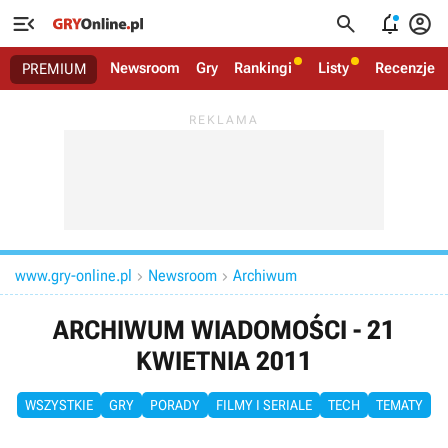




Newsroom
Gry
Rankingi
Listy
Recenzje
PREMIUM
www.gry-online.pl
Newsroom
Archiwum


ARCHIWUM WIADOMOŚCI - 21
KWIETNIA 2011
WSZYSTKIE
GRY
PORADY
FILMY I SERIALE
TECH
TEMATY