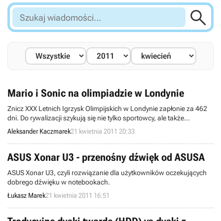

Szukaj
wiadomości...
Mario i Sonic na olimpiadzie w Londynie
Znicz XXX Letnich Igrzysk Olimpijskich w Londynie zapłonie za 462
dni. Do rywalizacji szykują się nie tylko sportowcy, ale także
producenci gier wideo. Koncern SEGA zapowiedział dziś Mario &
Aleksander Kaczmarek
21 kwietnia 2011 20:33
Sonic at the London 2012 Olympic Games. Gra z udziałem
sympatycznych bohaterów wydana zostanie w wersjach na konsole
Nintendo Wii i 3DS.
ASUS Xonar U3 - przenośny dźwięk od ASUSA
ASUS Xonar U3, czyli rozwiązanie dla użytkowników oczekujących
dobrego dźwięku w notebookach.
Łukasz Marek
21 kwietnia 2011 16:51