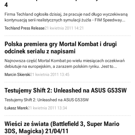
4
Firma Techland ogłosiła dzisiaj, że pracuje nad długo wyczekiwaną
kontynuacją serii realistycznych symulacji żużla - FIM Speedway
Grand Prix 4.
Techland Press Release
21 kwietnia 2011 14:21
Polska premiera gry Mortal Kombat i drugi
odcinek serialu z napisami
Najnowsza część Mortal Kombat po wielu miesiącach oczekiwań
debiutuje na europejskim, a zarazem polskim rynku. Jest to
pierwsza, pełnoprawna odsłona smoczej serii na aktualną
Marcin Skierski
21 kwietnia 2011 13:45
generację konsol (nie licząc crossoveru w postaci Mortal Kombat vs
DC Universe). Jednocześnie na naszych łamach pojawił się drugi
epizod serialu Mortal Kombat: Legacy.
Testujemy Shift 2: Unleashed na ASUS G53SW
Testujemy Shift 2: Unleashed na ASUS G53SW
Łukasz Marek
21 kwietnia 2011 13:34
Wieści ze świata (Battlefield 3, Super Mario
3DS, Magicka) 21/04/11