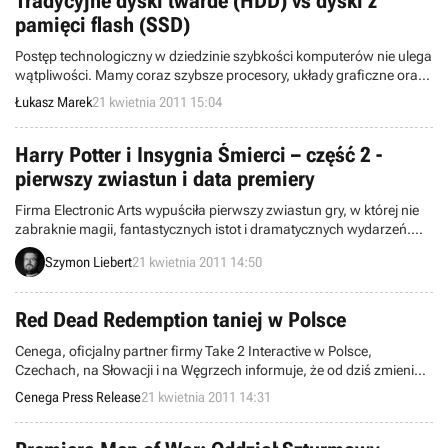
Tradycyjne dyski twarde (HDD) vs dyski z
pamięci flash (SSD)
Postęp technologiczny w dziedzinie szybkości komputerów nie ulega
wątpliwości. Mamy coraz szybsze procesory, układy graficzne oraz
coraz więcej pamięci RAM. Mało kto zdaje sobie jednak sprawę z
Łukasz Marek
21 kwietnia 2011 15:04
faktu, że tempo rozwoju pamięci masowej jest porównywalne z
innymi komponentami tylko jeśli chodzi o pojemność. Wydajność
tradycyjnych dysków twardych jest zbyt niska dla dzisiejszych
Harry Potter i Insygnia Śmierci – część 2 -
komputerów, co wyraźnie czuć podczas ładowania się systemu
pierwszy zwiastun i data premiery
operacyjnego, kolejnego levelu gry, czy wreszcie wyszukiwaniu.
Recepta? SSD! Kiedyś urządzenia te były nieziemsko drogie i
Firma Electronic Arts wypuściła pierwszy zwiastun gry, w której nie
oferowały bardzo małą pojemność. Ale to było kiedyś...
zabraknie magii, fantastycznych istot i dramatycznych wydarzeń.
Mowa oczywiście o Harry Potter i Insygnia Śmierci – część 2. Na
Szymon Liebert
21 kwietnia 2011 14:50
stronie poświęconej produkcji potwierdzono, że posiadacze
pecetów i konsol przeżyją ostatnią przygodę znanego czarodzieja
już w lipcu tego roku.
Red Dead Redemption taniej w Polsce
Cenega, oficjalny partner firmy Take 2 Interactive w Polsce,
Czechach, na Słowacji i na Węgrzech informuje, że od dziś zmienia
się sugerowana cena detaliczna w Polsce dla gry Red Dead
Cenega Press Release
21 kwietnia 2011 14:31
Redemption na konsole Playstation 3 i Xbox360.