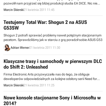
pozwolił nam przyjrzeć się bliżej produkcji studia EA DICE. Nic nie
zastąpi jednak własnoręcznego sprawdzenia nadchodzącego
Marcin Skierski
21 kwietnia 2011 11:45
tytułu, co twórcy zamierzają nam w przyszłości umożliwić.
Testujemy Total War: Shogun 2 na ASUS
G53SW
Shogun 2 potrafi sprawiać problemy nawet potężnym stacjonarnym
pecetom. Sprawdziliśmy jak w starciu z grą poradził sobie ASUS G53
Adrian Werner
21 kwietnia 2011 11:30
Klasyczne trasy i samochody w pierwszym DLC
do Shift 2: Unleashed
Firma Electronic Arts przyzwyczaiła nas do tego, że obliguje
deweloperów odpowiedzialnych za kolejne odsłony serii Need for
Speed do wypuszczania dedykowanych im dodatków DLC. Dlatego
Marcin Skierski
21 kwietnia 2011 11:25
nie dziwi nas zapowiedź pierwszego z nich dla Shift 2: Unleashed.
Nowe konsole stacjonarne Sony i Microsoftu w
2014?