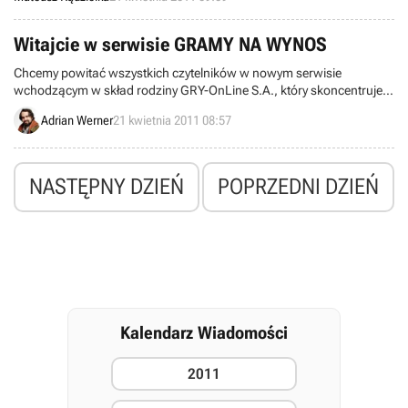
dla serwisu PC Gamer i możecie je pobrać tutaj.
Witajcie w serwisie GRAMY NA WYNOS
Chcemy powitać wszystkich czytelników w nowym serwisie
wchodzącym w skład rodziny GRY-OnLine S.A., który skoncentruje
się na graniu na laptopach. Coraz więcej osób korzysta z własnych
Adrian Werner
21 kwietnia 2011 08:57
notebooków jako centrów elektronicznej rozgrywki i nasza nowa
strona skierowana jest właśnie do nich.
NASTĘPNY DZIEŃ
POPRZEDNI DZIEŃ
Kalendarz Wiadomości
2011