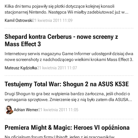
Kilka dni temu pojawiły się plotki dotyczące kolejnej konsoli
stacjonarnej Nintendo. Następca Wii miałby zadebiutować już w
2012 roku. Oczywiście momentalnie zawrzało od przewidywań i
Kamil Ostrowski
21 kwietnia 2011 11:09
analiz, pojawiła się nawet rzekoma specyfikacja sprzętowa. Jak
zareaguje konkurencja, jeżeli plotki się sprawdzą?
Shepard kontra Cerberus - nowe screeny z
Mass Effect 3
Internetowy serwis magazynu Game Informer udostępnił dzisiaj dwa
nowe screenshoty z nadchodzącego wielkimi krokami Mass Effect 3.
Mateusz Kądziołka
21 kwietnia 2011 11:07
Testujemy Total War: Shogun 2 na ASUS K53E
Drugi Shogun to gra bez wątpienia bardzo żarłoczna, jeśli chodzi o
wymagania sprzętowe. Zmierzenie się z nią było zatem dla ASUSA
K53E niemałym wyzwaniem.
Adrian Werner
21 kwietnia 2011 11:05
Premiera Might & Magic: Heroes VI opóźniona
Na oficjalnym forum firmy Ubisoft, jeden z jej pracowników