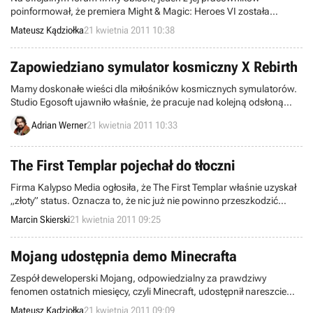
poinformował, że premiera Might & Magic: Heroes VI została
opóźniona. Według ostatnich informacji, gra zadebiutuje dopiero 8
Mateusz Kądziołka
21 kwietnia 2011 10:38
września bieżącego roku. Z pewnością kolejne przesunięcie
premiery tak dużej gry dobrze jej nie wróży. Przypomnijmy, że
ostatnia aktualna data debiutu była ustalona na 24 czerwca.
Zapowiedziano symulator kosmiczny X Rebirth
Mamy doskonałe wieści dla miłośników kosmicznych symulatorów.
Studio Egosoft ujawniło właśnie, że pracuje nad kolejną odsłoną
popularnej serii X.
Adrian Werner
21 kwietnia 2011 10:33
The First Templar pojechał do tłoczni
Firma Kalypso Media ogłosiła, że The First Templar właśnie uzyskał
„złoty” status. Oznacza to, że nic już nie powinno przeszkodzić
produkcji studia Haemimont Games w ukazaniu się na rynku w
Marcin Skierski
21 kwietnia 2011 09:25
zaplanowanym terminie.
Mojang udostępnia demo Minecrafta
Zespół deweloperski Mojang, odpowiedzialny za prawdziwy
fenomen ostatnich miesięcy, czyli Minecraft, udostępnił nareszcie
demo swojej sandboksowej gry. Jak na razie, jest ono ekskluzywne
Mateusz Kądziołka
21 kwietnia 2011 09:09