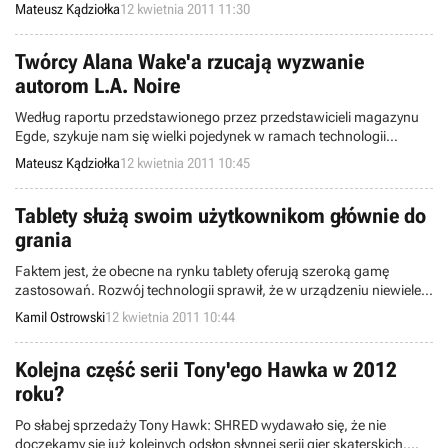
Nintendo, trafiła do sklepów w nakładzie miliona egzemplarzy. Tym
Mateusz Kądziołka
12 kwietnia 2011 11:30
samym, produkt japońskiego dewelopera jest, jak na razie, jedynym
tytułem na 3DS, któremu udało się osiągnąć ten imponujący rezultat.
Twórcy Alana Wake'a rzucają wyzwanie
autorom L.A. Noire
Według raportu przedstawionego przez przedstawicieli magazynu
Egde, szykuje nam się wielki pojedynek w ramach technologii
pozwalającej na realistyczną animację twarzy postaci w grach
Mateusz Kądziołka
12 kwietnia 2011 10:45
komputerowych. W szranki stanie firma Rockstar (wydawca L.A.
Noire) oraz fiński zespół Remedy Entertainment (odpowiedzialny za
takie tytuły jak Alan Wake i Max Payne).
Tablety służą swoim użytkownikom głównie do
grania
Faktem jest, że obecne na rynku tablety oferują szeroką gamę
zastosowań. Rozwój technologii sprawił, że w urządzeniu niewiele
większym od książki kryje się moc obliczeniowa, której nie
Kamil Ostrowski
12 kwietnia 2011 10:44
powstydziłby się laptop sprzed zaledwie kilku lat. Ale jak wykazują
najnowsze badania przeprowadzone przez Google, tablety służą
głównie do grania.
Kolejna część serii Tony'ego Hawka w 2012
roku?
Po słabej sprzedaży Tony Hawk: SHRED wydawało się, że nie
doczekamy się już kolejnych odsłon słynnej serii gier skaterskich.