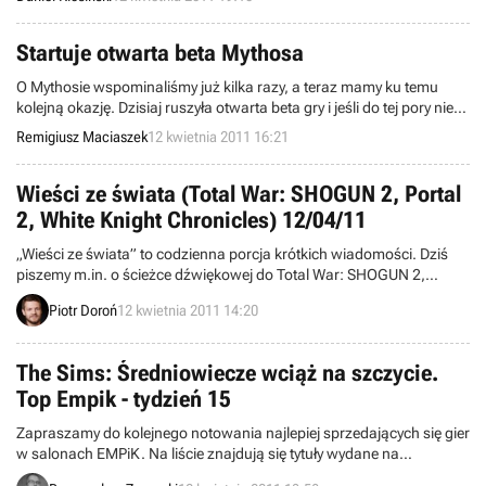
Startuje otwarta beta Mythosa
O Mythosie wspominaliśmy już kilka razy, a teraz mamy ku temu
kolejną okazję. Dzisiaj ruszyła otwarta beta gry i jeśli do tej pory nie
mieliście szansy wyrobić sobie zdania na temat rozgrywki, to teraz
Remigiusz Maciaszek
12 kwietnia 2011 16:21
jest doskonały moment.
Wieści ze świata (Total War: SHOGUN 2, Portal
2, White Knight Chronicles) 12/04/11
„Wieści ze świata” to codzienna porcja krótkich wiadomości. Dziś
piszemy m.in. o ścieżce dźwiękowej do Total War: SHOGUN 2,
nowym formacie płyty DVD dla Xboksa 360, a także drugiej części
Piotr Doroń
12 kwietnia 2011 14:20
komiksu wprowadzającego do Portal 2. Zapraszamy do lektury.
The Sims: Średniowiecze wciąż na szczycie.
Top Empik - tydzień 15
Zapraszamy do kolejnego notowania najlepiej sprzedających się gier
w salonach EMPiK. Na liście znajdują się tytuły wydane na
komputery osobiste oraz konsole PS2, PSP, PS3 i Xbox 360. Dane