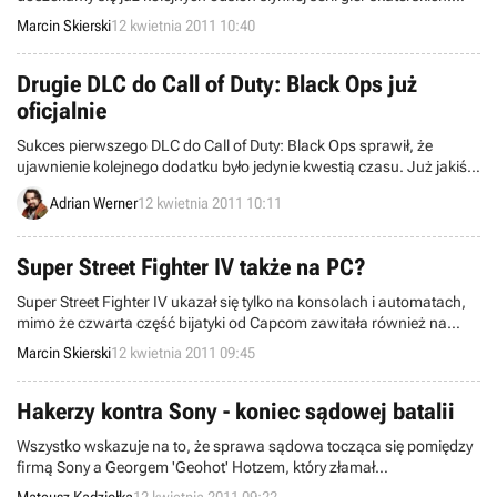
Spekulacje szybko uciął sam Tony Hawk. Teraz zdradza on, kiedy
Marcin Skierski
12 kwietnia 2011 10:40
możemy spodziewać się jej powrotu.
Drugie DLC do Call of Duty: Black Ops już
oficjalnie
Sukces pierwszego DLC do Call of Duty: Black Ops sprawił, że
ujawnienie kolejnego dodatku było jedynie kwestią czasu. Już jakiś
czas temu pisaliśmy o spekulacjach na ten temat, które teraz zostały
Adrian Werner
12 kwietnia 2011 10:11
wreszcie oficjalnie potwierdzone.
Super Street Fighter IV także na PC?
Super Street Fighter IV ukazał się tylko na konsolach i automatach,
mimo że czwarta część bijatyki od Capcom zawitała również na
pecetach. Okazuje się jednak, że debiut jej usprawnionej wersji na tej
Marcin Skierski
12 kwietnia 2011 09:45
platformie nadal jest możliwy.
Hakerzy kontra Sony - koniec sądowej batalii
Wszystko wskazuje na to, że sprawa sądowa tocząca się pomiędzy
firmą Sony a Georgem 'Geohot' Hotzem, który złamał
zabezpieczenia Playstation 3, dobiegła końca. Obydwie strony