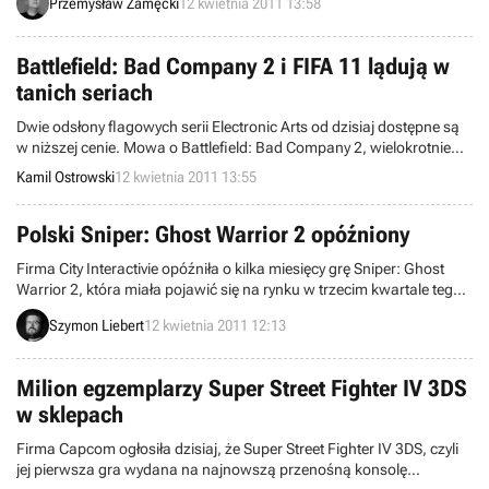
Przemysław Zamęcki
12 kwietnia 2011 13:58
pochodzą ze 166 salonów z okresu pomiędzy 4 a 10 kwietnia.
Battlefield: Bad Company 2 i FIFA 11 lądują w
tanich seriach
Dwie odsłony flagowych serii Electronic Arts od dzisiaj dostępne są
w niższej cenie. Mowa o Battlefield: Bad Company 2, wielokrotnie
nagradzanym shooterze stworzonym przez studio DICE, oraz FIFA
Kamil Ostrowski
12 kwietnia 2011 13:55
11, najnowszej odsłonie niesłychanie popularnej i wysoko cenionej
serii, znanej wszystkim fanom piłki nożnej.
Polski Sniper: Ghost Warrior 2 opóźniony
Firma City Interactivie opóźniła o kilka miesięcy grę Sniper: Ghost
Warrior 2, która miała pojawić się na rynku w trzecim kwartale tego
roku. Producent tłumaczy, że decyzja o przesunięciu premiery
Szymon Liebert
12 kwietnia 2011 12:13
wynika z chęci zapewnienia jak najwyższej jakości tytułu. To nie
koniec wieści z polskiego obozu. W tym miesiącu do sklepów trafi
pierwsza odsłona serii w wersji na PlayStation 3.
Milion egzemplarzy Super Street Fighter IV 3DS
w sklepach
Firma Capcom ogłosiła dzisiaj, że Super Street Fighter IV 3DS, czyli
jej pierwsza gra wydana na najnowszą przenośną konsolę