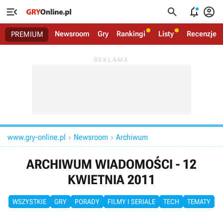




Newsroom
Gry
Rankingi
Listy
Recenzje
PREMIUM
www.gry-online.pl
Newsroom
Archiwum


ARCHIWUM WIADOMOŚCI - 12
KWIETNIA 2011
WSZYSTKIE
GRY
PORADY
FILMY I SERIALE
TECH
TEMATY