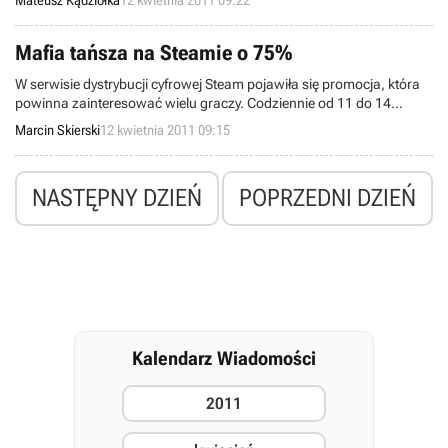
Mateusz Kądziołka
12 kwietnia 2011 09:22
ogłosiły ugodę, jednak słynny haker nie zamierza przerywać swojej
osobistej walki z gigantem.
Mafia tańsza na Steamie o 75%
W serwisie dystrybucji cyfrowej Steam pojawiła się promocja, która
powinna zainteresować wielu graczy. Codziennie od 11 do 14
kwietnia obniżki doczekają się kolejne produkcje od 2K Games. Na
Marcin Skierski
12 kwietnia 2011 09:15
pierwszy ogień poszła seria Mafia ze wszystkimi dodatkami DLC.
NASTĘPNY DZIEŃ
POPRZEDNI DZIEŃ
Kalendarz Wiadomości
2011