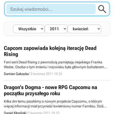

Szukaj
wiadomości...
Capcom zapowiada kolejną iterację Dead
Rising
Fani serii Dead Rising z pewnością pamiętają niejakiego Franka
Westa. Osoba o tym imieniu i nazwisku była głównym bohaterem
pierwszej części gry, wydanej na Xboksa 360. Ci, którzy nieco
Damian Gałuszka
12 kwietnia 2011 19:33
zapomnieli o wyżej wspomnianym powinni niezwłocznie
przypomnieć sobie jego losy, gdyż zagracie nim w... Dead Rising 2:
Off the Record – najnowszym dziele Blue Castle Games.
Dragon’s Dogma - nowe RPG Capcomu na
początku przyszłego roku
Kilka dni temu pisaliśmy o nowym projekcie Capcomu, o którym
więcej informacji miał przynieść kwietniowy numer Famitsu. Dziś
szczegóły na temat tego projektu są już ogólnodostępne.
Daniel Kłosiński
12 kwietnia 2011 19:10