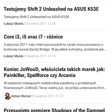
dyspozycji dobry argument w dyskusjach z tradycjonalistami. I
prawdopodobnie kilka nowych tytułów na swoich kontach.
Testujemy Shift 2 Unleashed na ASUS K53E
Testujemy Shift 2 Unleashed na ASUS K53E
Łukasz Marek
22 kwietnia 2011 13:28
Core i3, i5 oraz i7 - różnice
3 stycznia 2011 roku Intel wprowadził na rynek nowe procesory o
kodowej nazwie Sandy Bridge. W jej skład wchodzą, podobnie jak
poprzednio, jednostki z trzech rodzin: Core i3, Core i5 oraz
Łukasz Marek
22 kwietnia 2011 12:18
najwydajniejsze Core i7. Dziś omówimy w skrócie podstawowe
różnice między tymi trzema rodzinami. Ale na początek cechy
wspólne...
Koniec JoWooD, właściciela takich marek jak:
Painkiller, Spellforce czy Arcania
W ostatnich miesiącach wielokrotnie pisaliśmy o problemach
finansowych JoWooD. Teraz wiemy już, że próba uratowania firmy
zakończyła się niepowodzeniem.
Adrian Werner
22 kwietnia 2011 11:22
Przesunięto premierę Shadows of the Damned