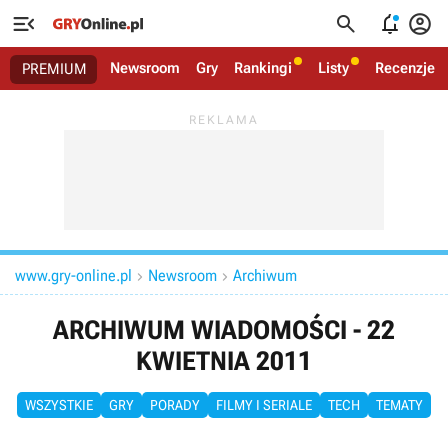




Newsroom
Gry
Rankingi
Listy
Recenzje
PREMIUM
www.gry-online.pl
Newsroom
Archiwum


ARCHIWUM WIADOMOŚCI - 22
KWIETNIA 2011
WSZYSTKIE
GRY
PORADY
FILMY I SERIALE
TECH
TEMATY