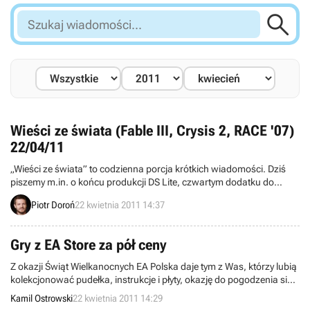

Szukaj
wiadomości...
Wieści ze świata (Fable III, Crysis 2, RACE '07)
22/04/11
„Wieści ze świata” to codzienna porcja krótkich wiadomości. Dziś
piszemy m.in. o końcu produkcji DS Lite, czwartym dodatku do
RACE ’07, cyfrowej wersji Fable III, kolekcji Króla Artura, a także
Piotr Doroń
22 kwietnia 2011 14:37
planach Cryteka. Zapraszamy do lektury.
Gry z EA Store za pół ceny
Z okazji Świąt Wielkanocnych EA Polska daje tym z Was, którzy lubią
kolekcjonować pudełka, instrukcje i płyty, okazję do pogodzenia się z
cyfrową dystrybucją. Ci z kolei, którzy już dostrzegają zalety tego
Kamil Ostrowski
22 kwietnia 2011 14:29
sposobu nabywania gier, będą mieli w najbliższym czasie do