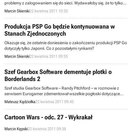
problemy z zalogowaniem się do sieci. Wydawałoby się, że to tylko
chwilowy problem, ale trwa on do dziś i jeszcze przez jakiś czas
Marcin Skierski
22 kwietnia 2011 10:50
może nie doczekać się rozwiązania.
Produkcja PSP Go będzie kontynuowana w
Stanach Zjednoczonych
Okazuje się, że ostatnie doniesienia o zakończeniu produkcji PSP Go
dotyczyły tylko Japonii. Co z pozostałymi rynkami?
Marcin Skierski
22 kwietnia 2011 09:55
Szef Gearbox Software dementuje plotki o
Borderlands 2
Szef studia Gearbox Software – Randy Pitchford – w rozmowie z
serwisem Eurogamer zdementował wszelkie pogłoski dotyczące
tego, jakoby jego zespół miał pracować nad Borderlands 2. Tym
Mateusz Kądziołka
22 kwietnia 2011 09:45
samym uciął on zarówno spekulacje, które pojawiły się wczoraj, jak i
te sprzed kilku miesięcy.
Cartoon Wars - odc. 27 - Wykrakał
Marcin Kępski
22 kwietnia 2011 09:38