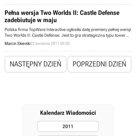
Pełna wersja Two Worlds II: Castle Defense
zadebiutuje w maju
Polska firma TopWare Interactive ogłosiła datę premiery pełnej wersji
Two Worlds II: Castle Defense. Jest to gra strategiczna typu tower
defense autorstwa Reality Pump, której próbna edycja została
Marcin Skierski
22 kwietnia 2011 09:05
udostępniona posiadaczom pecetów pod koniec ubiegłego roku.
NASTĘPNY DZIEŃ
POPRZEDNI DZIEŃ
Kalendarz Wiadomości
2011