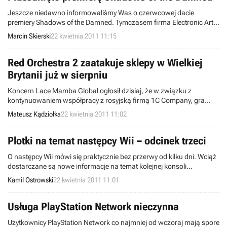
Jeszcze niedawno informowaliśmy Was o czerwcowej dacie
premiery Shadows of the Damned. Tymczasem firma Electronic Arts
potwierdziła, że założony wcześniej termin zostanie przesunięty.
Marcin Skierski
22 kwietnia 2011 11:15
Red Orchestra 2 zaatakuje sklepy w Wielkiej
Brytanii już w sierpniu
Koncern Lace Mamba Global ogłosił dzisiaj, że w związku z
kontynuowaniem współpracy z rosyjską firmą 1C Company, gra
pecetowa Red Orchestra 2: Heroes of Stalingrad zostanie wydana
Mateusz Kądziołka
22 kwietnia 2011 11:02
na terenie Wielkiej Brytanii oraz Australii w sierpniu bieżącego roku.
Plotki na temat następcy Wii – odcinek trzeci
O następcy Wii mówi się praktycznie bez przerwy od kilku dni. Wciąż
dostarczane są nowe informacje na temat kolejnej konsoli
stacjonarnej Nintendo, a kilka większych Zachodnich serwisów
Kamil Ostrowski
22 kwietnia 2011 11:01
internetowych bezlistośnie ekspoatuje swoje źródła w poszukiwaniu
kolejnych rewelacji. Dzisiejszy dzień nie jest wyjątkiem i już rano
pojawiły się następne szczegóły.
Usługa PlayStation Network nieczynna
Użytkownicy PlayStation Network co najmniej od wczoraj mają spore