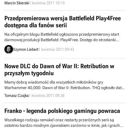
oficjalnym komunikacie prasowym. Pierwszą ofiarą reorganizacji
Marcin Skierski
1 kwietnia 2011 10:15
okazała się gra MMO The Agency.
Przedpremierowa wersja Battlefield Play4Free
dostępna dla fanów serii
Na oficjalnym blogu Battlefield ogłoszono przedpremierowy start
darmowej produkcji Battlefield: Play4Free. Dostęp do strzelanki
otrzymają już teraz gracze, którzy zagrali w przeszłości w jedną z
Szymon Liebert
1 kwietnia 2011 09:43
nowszych odsłon serii. Pełna wersja gry zostanie otwarta dla
pozostałych osób 4 kwietnia.
Nowe DLC do Dawn of War II: Retribution w
przyszłym tygodniu
Mamy dobrą wiadomość dla wszystkich miłośników gry
Warhammer 40,000: Dawn of War II: Retribution. THQ ogłosiło datę
premiery nowego DLC o nazwie The Dark Angels Pack. Zawartość
Tomasz Czajka
1 kwietnia 2011 09:38
do pobrania można będzie zakupić 6-tego kwietnia, za cenę 7,50$
(ok. 21zł).
Franko - legenda polskiego gamingu powraca
Wszelkiego rodzaju remake’i oraz restarty przeróżnych serii są
ostatnio bardzo modnym zjawiskiem zarówno w kinie, jak i grach