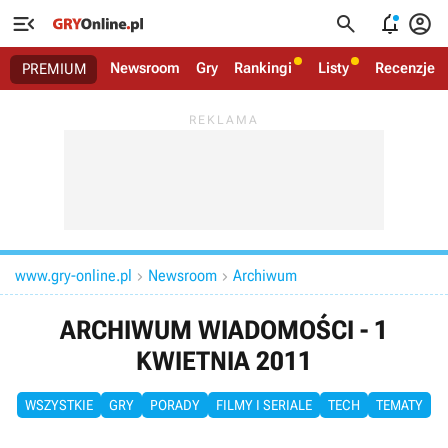




Newsroom
Gry
Rankingi
Listy
Recenzje
PREMIUM
www.gry-online.pl
Newsroom
Archiwum


ARCHIWUM WIADOMOŚCI - 1
KWIETNIA 2011
WSZYSTKIE
GRY
PORADY
FILMY I SERIALE
TECH
TEMATY