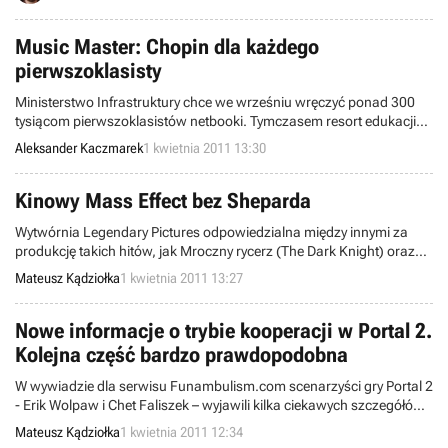
lektury.
Music Master: Chopin dla każdego
pierwszoklasisty
Ministerstwo Infrastruktury chce we wrześniu wręczyć ponad 300
tysiącom pierwszoklasistów netbooki. Tymczasem resort edukacji
głowi się nad tym, jakie oprogramowanie preinstalować na
Aleksander Kaczmarek
1 kwietnia 2011 13:30
urządzeniach. Duże szanse ma ubiegłoroczna produkcja studia
Bloober Team. Gra Music Master: Chopin może pomóc uczniom w
rozwoju zdolności muzycznych, a także pogłębieniu wiedzy ogólnej.
Kinowy Mass Effect bez Sheparda
Wytwórnia Legendary Pictures odpowiedzialna między innymi za
produkcję takich hitów, jak Mroczny rycerz (The Dark Knight) oraz
300, ujawniła dzisiaj kilka ciekawych szczegółów dotyczących
Mateusz Kądziołka
1 kwietnia 2011 13:27
ekranizacji serii gier Mass Effect, autorstwa firmy BioWare.
Ciekawostką jest, że w filmie najprawdopodobniej nie ujrzymy
Sheparda.
Nowe informacje o trybie kooperacji w Portal 2.
Kolejna część bardzo prawdopodobna
W wywiadzie dla serwisu Funambulism.com scenarzyści gry Portal 2
- Erik Wolpaw i Chet Faliszek – wyjawili kilka ciekawych szczegółów
dotyczących trybu współpracy w nadchodzącej grze studia Valve.
Mateusz Kądziołka
1 kwietnia 2011 12:34
Oprócz tego, z rozmowy można wywnioskować, że powstanie