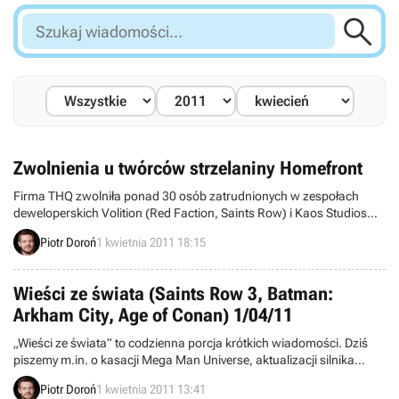

Szukaj
wiadomości...
Zwolnienia u twórców strzelaniny Homefront
Firma THQ zwolniła ponad 30 osób zatrudnionych w zespołach
deweloperskich Volition (Red Faction, Saints Row) i Kaos Studios
(Homefront).
Piotr Doroń
1 kwietnia 2011 18:15
Wieści ze świata (Saints Row 3, Batman:
Arkham City, Age of Conan) 1/04/11
„Wieści ze świata” to codzienna porcja krótkich wiadomości. Dziś
piszemy m.in. o kasacji Mega Man Universe, aktualizacji silnika
graficznego Age of Conan, eksploracji w Batman: Arkham City, a
Piotr Doroń
1 kwietnia 2011 13:41
także nowej wersji bestsellerowego Minecrafta. Zapraszamy do