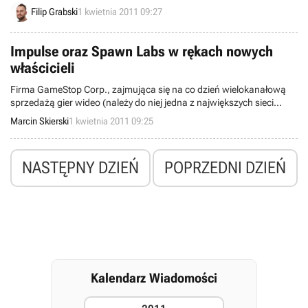
komputerowych. Wielką więc radością napawa nas fakt, że temu
Filip Grabski
1 kwietnia 2011 09:27
procesowi została poddana legendarna polska produkcja sprzed
lat. Panie, panowie – Franko powraca!
Impulse oraz Spawn Labs w rękach nowych
właścicieli
Firma GameStop Corp., zajmująca się na co dzień wielokanałową
sprzedażą gier wideo (należy do niej jedna z największych sieci
amerykańskich sklepów), ogłosiła nabycie serwisu cyfrowej
Marcin Skierski
1 kwietnia 2011 09:25
dystrybucji Impulse oraz Spawn Labs.
NASTĘPNY DZIEŃ
POPRZEDNI DZIEŃ
Kalendarz Wiadomości