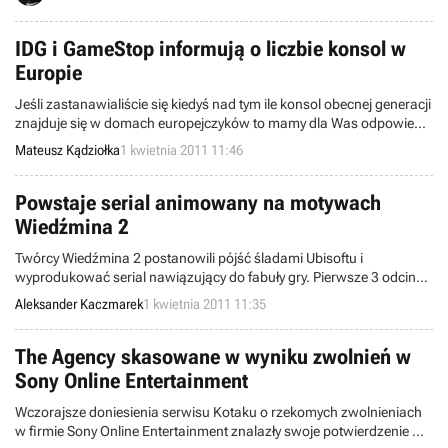
więc możemy spodziewać się ciekawych atrakcji. Tym bardziej, że
pierwszy zwiastun gry robi spore wrażenie.
IDG i GameStop informują o liczbie konsol w
Europie
Jeśli zastanawialiście się kiedyś nad tym ile konsol obecnej generacji
znajduje się w domach europejczyków to mamy dla Was odpowiedź.
Z pomocą wyszła korporacja Gamestop, która udostępniła dane
Mateusz Kądziołka
1 kwietnia 2011 11:46
zebrane przez wydawnictwo IDG.
Powstaje serial animowany na motywach
Wiedźmina 2
Twórcy Wiedźmina 2 postanowili pójść śladami Ubisoftu i
wyprodukować serial nawiązujący do fabuły gry. Pierwsze 3 odcinki
Zabójców Królów mają być gotowe jesienią tego roku. Oprócz CD
Aleksander Kaczmarek
1 kwietnia 2011 11:35
Projektu w przedsięwzięcie zaangażowane są: łódzkie studio
filmowe Se-ma-for oraz Telewizja Polska, która zamierza
wyemitować serial na antenie TVP2.
The Agency skasowane w wyniku zwolnień w
Sony Online Entertainment
Wczorajsze doniesienia serwisu Kotaku o rzekomych zwolnieniach
w firmie Sony Online Entertainment znalazły swoje potwierdzenie w