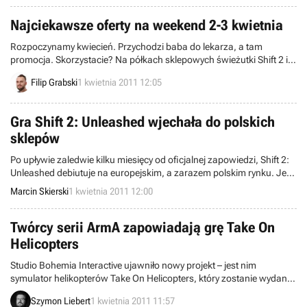
trzeciej część przygód Chell jest niemal pewne.
Najciekawsze oferty na weekend 2-3 kwietnia
Rozpoczynamy kwiecień. Przychodzi baba do lekarza, a tam
promocja. Skorzystacie? Na półkach sklepowych świeżutki Shift 2 i
kilkanaście innych ciekawych propozycji.
Filip Grabski
1 kwietnia 2011 12:05
Gra Shift 2: Unleashed wjechała do polskich
sklepów
Po upływie zaledwie kilku miesięcy od oficjalnej zapowiedzi, Shift 2:
Unleashed debiutuje na europejskim, a zarazem polskim rynku. Jest
to kontynuacja wydanej w 2009 roku gry wyścigowej, wchodzącej w
Marcin Skierski
1 kwietnia 2011 12:00
skład serii Need for Speed.
Twórcy serii ArmA zapowiadają grę Take On
Helicopters
Studio Bohemia Interactive ujawniło nowy projekt – jest nim
symulator helikopterów Take On Helicopters, który zostanie wydany
pod koniec roku. Producent znany z Operation Flashpoint: Cold War
Szymon Liebert
1 kwietnia 2011 11:57
Crisis i serii ArmA specjalizuje się w tworzeniu realistycznych tytułów,