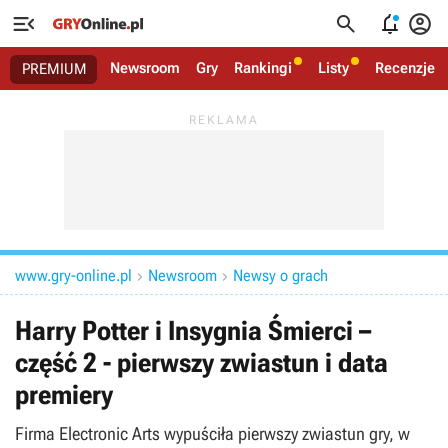




Newsroom
Gry
Rankingi
Listy
Recenzje
PREMIUM
www.gry-online.pl
Newsroom
Newsy o grach


Harry Potter i Insygnia Śmierci –
część 2 - pierwszy zwiastun i data
premiery
Firma Electronic Arts wypuściła pierwszy zwiastun gry, w