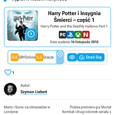
Harry Potter i Insygnia
Śmierci – część 1
Harry Potter and the Deathly Hallows Part 1

Data wydania:
16 listopada 2010



5.8
5.6
Oceń Grę
GRYOnline
Gracze

1
Autor:
Szymon Liebert
Mario i Sonic na olimpiadzie w
Polska premiera gry Mortal
Londynie
Kombat i drugi odcinek serialu z