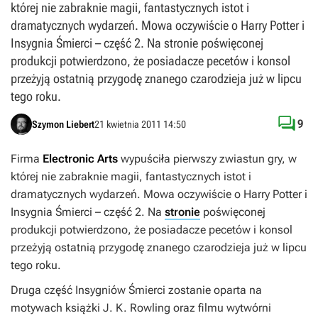
której nie zabraknie magii, fantastycznych istot i
dramatycznych wydarzeń. Mowa oczywiście o Harry Potter i
Insygnia Śmierci – część 2. Na stronie poświęconej
produkcji potwierdzono, że posiadacze pecetów i konsol
przeżyją ostatnią przygodę znanego czarodzieja już w lipcu
tego roku.

9
Szymon Liebert
21 kwietnia 2011 14:50
Firma
Electronic Arts
wypuściła pierwszy zwiastun gry, w
której nie zabraknie magii, fantastycznych istot i
dramatycznych wydarzeń. Mowa oczywiście o
Harry Potter i
Insygnia Śmierci – część 2
. Na
stronie
poświęconej
produkcji potwierdzono, że posiadacze pecetów i konsol
przeżyją ostatnią przygodę znanego czarodzieja już w lipcu
tego roku.
Druga część
Insygniów Śmierci
zostanie oparta na
motywach książki J. K. Rowling oraz filmu wytwórni