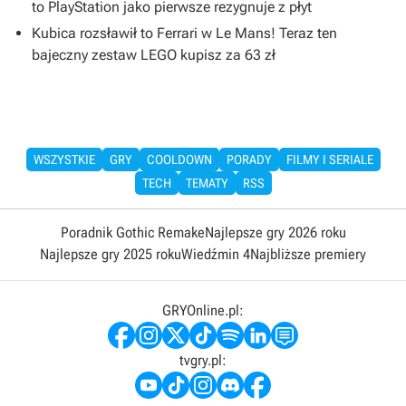
to PlayStation jako pierwsze rezygnuje z płyt
Kubica rozsławił to Ferrari w Le Mans! Teraz ten
bajeczny zestaw LEGO kupisz za 63 zł
WSZYSTKIE
GRY
COOLDOWN
PORADY
FILMY I SERIALE
TECH
TEMATY
RSS
Poradnik Gothic Remake
Najlepsze gry 2026 roku
Najlepsze gry 2025 roku
Wiedźmin 4
Najbliższe premiery
GRYOnline.pl:
tvgry.pl: