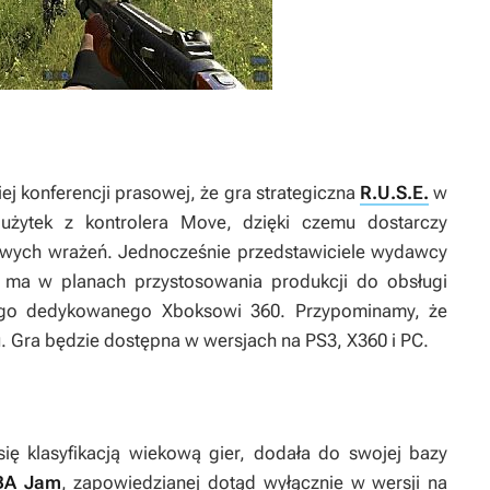
iej konferencji prasowej, że gra strategiczna
R.U.S.E.
w
 użytek z kontrolera Move, dzięki czemu dostarczy
awych wrażeń. Jednocześnie przedstawiciele wydawcy
e ma w planach przystosowania produkcji do obsługi
cego dedykowanego Xboksowi 360. Przypominamy, że
. Gra będzie dostępna w wersjach na PS3, X360 i PC.
się klasyfikacją wiekową gier, dodała do swojej bazy
BA Jam
, zapowiedzianej dotąd wyłącznie w wersji na