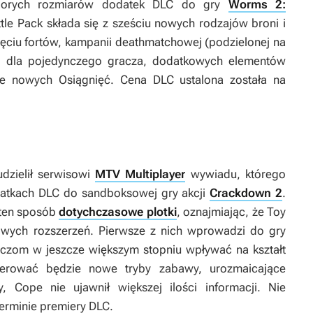
 sporych rozmiarów dodatek DLC do gry
Worms 2:
ttle Pack
składa się z sześciu nowych rodzajów broni i
ciu fortów, kampanii deathmatchowej (podzielonej na
i dla pojedynczego gracza, dodatkowych elementów
że nowych Osiągnięć. Cena DLC ustalona została na
dzielił serwisowi
MTV Multiplayer
wywiadu, którego
atkach DLC do sandboksowej gry akcji
Crackdown 2
.
 ten sposób
dotychczasowe plotki
, oznajmiając, że
Toy
wych rozszerzeń. Pierwsze z nich wprowadzi do gry
raczom w jeszcze większym stopniu wpływać na kształt
oferować będzie nowe tryby zabawy, urozmaicające
, Cope nie ujawnił większej ilości informacji. Nie
erminie premiery DLC.