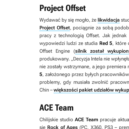
Project Offset
Wydawać by się mogło, że
likwidacja
stu
Project Offset
, pociągnie za sobą podob
pracy z technologią Offset. Jak jednak
wypowiedzi ludzi ze studia
Red 5
, któr
Offset Engine (
silnik został wykupi
produkowany. „
Decyzja Intela nie wpłynę
nie zostały wstrzymane, a jego premiera 
5
, założonego przez byłych pracownikó
problemy, gdy musiała zwolnić pracown
Chin –
większości pakiet udziałów wykup
ACE Team
Chilijskie studio
ACE Team
pracuje aktua
się
Rock of Ages
(PC, X360, PS3 – prem