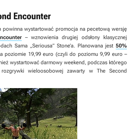
ond Encounter
am powinna wystartować promocja na pecetową wersję
ncounter
– wznowienia drugiej odsłony klasycznej
godach Sama „Seriousa” Stone’a. Planowana jest
50%
 na poziomie 19,99 euro (czyli do poziomu 9,99 euro –
ównież wystartować darmowy weekend, podczas którego
b rozgrywki wieloosobowej zawarty w
The Second