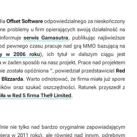
dia
Offset Software
odpowiedzialnego za nieskończony
ne problemy u firm opierających swoją działalność na
 informuje
serwis Gamasutra
, publikując najświeższe
e od pewnego czasu pracuje nad grą MMO bazującą na
ony w 2006 roku
), ich tytuł w dalszym ciągu jest
ła w żaden sposób na nasz projekt. Prace nad projektem
nie została opóźniona
”, powiedział przedstawiciel
Red
w
Blizzarda
. Warto odnotować, że firma miała już spore
ików oraz szukać oszczędności. Ratunek przyszedł z
iła w Red 5 firma The9 Limited
.
lnie nie tylko nad bardzo oryginalnie zapowiadającym
iera w 2011 roku), ale również nad innym, odrębnym