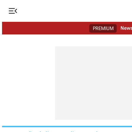

New
PREMIUM