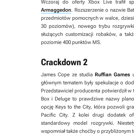
Wczoraj do oferty Xbox Live trafił
Armaggedon
. Rozszerzenie o nazwie
Ba
przedmiotów pomocnych w walce, dziesię
30 poziomów), nowego trybu rozgrywk
służących customizacji robaków, a tak
poziomie 400 punktów MS.
Crackdown 2
James Cope ze studia
Ruffian Games
u
głównym tematem były spekulacje o dod
Przedstawiciel producenta potwierdził w
Box
i
Deluge
to prawdziwe nazwy plano
opcję Keys to the City, która pozwoli g
Pacific City. Z kolei drugi dodatek 
standardowy model rozgrywki. Niestety
wspomniał także choćby o przybliżonym t