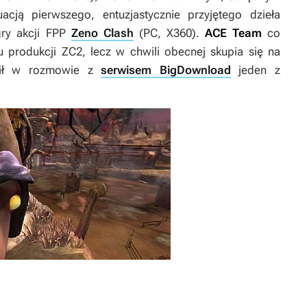
acją pierwszego, entuzjastycznie przyjętego dzieła
gry akcji FPP
Zeno Clash
(PC, X360).
ACE Team
co
u produkcji
ZC2
, lecz w chwili obecnej skupia się na
dził w rozmowie z
serwisem BigDownload
jeden z