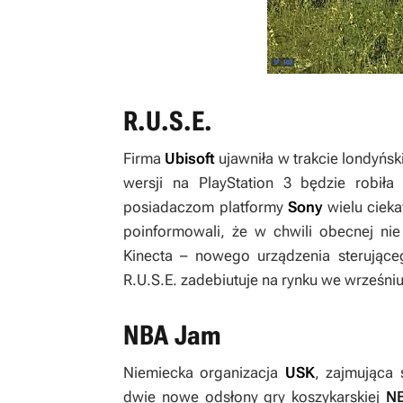
R.U.S.E.
Firma
Ubisoft
ujawniła w trakcie londyńsk
wersji na PlayStation 3 będzie robiła
posiadaczom platformy
Sony
wielu ciek
poinformowali, że w chwili obecnej ni
Kinecta – nowego urządzenia sterują
R.U.S.E.
zadebiutuje na rynku we wrześniu
NBA Jam
Niemiecka organizacja
USK
, zajmująca 
dwie nowe odsłony gry koszykarskiej
N