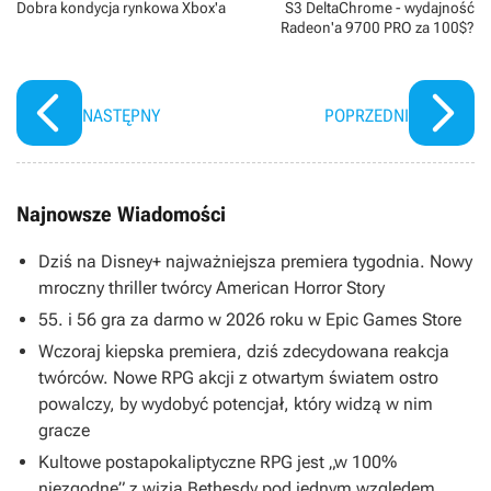
Dobra kondycja rynkowa Xbox'a
S3 DeltaChrome - wydajność
Radeon'a 9700 PRO za 100$?
NASTĘPNY
POPRZEDNI
Najnowsze Wiadomości
Dziś na Disney+ najważniejsza premiera tygodnia. Nowy
mroczny thriller twórcy American Horror Story
55. i 56 gra za darmo w 2026 roku w Epic Games Store
Wczoraj kiepska premiera, dziś zdecydowana reakcja
twórców. Nowe RPG akcji z otwartym światem ostro
powalczy, by wydobyć potencjał, który widzą w nim
gracze
Kultowe postapokaliptyczne RPG jest „w 100%
niezgodne” z wizją Bethesdy pod jednym względem.