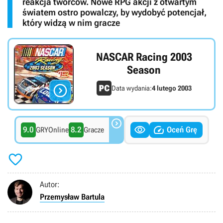
reakcja twórców. Nowe RPG akcji z otwartym
światem ostro powalczy, by wydobyć potencjał,
który widzą w nim gracze
NASCAR Racing 2003
Season

Data wydania:
4 lutego 2003



9.0
8.2
Oceń Grę
GRYOnline
Gracze

Autor:
Przemysław Bartula