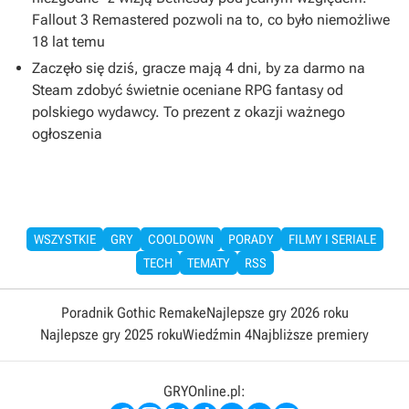
Fallout 3 Remastered pozwoli na to, co było niemożliwe
18 lat temu
Zaczęło się dziś, gracze mają 4 dni, by za darmo na
Steam zdobyć świetnie oceniane RPG fantasy od
polskiego wydawcy. To prezent z okazji ważnego
ogłoszenia
WSZYSTKIE
GRY
COOLDOWN
PORADY
FILMY I SERIALE
TECH
TEMATY
RSS
Poradnik Gothic Remake
Najlepsze gry 2026 roku
Najlepsze gry 2025 roku
Wiedźmin 4
Najbliższe premiery
GRYOnline.pl: