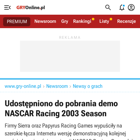




Newsroom
Gry
Rankingi
Listy
Recenzje
PREMIUM
www.gry-online.pl
Newsroom
Newsy o grach


Udostępniono do pobrania demo
NASCAR Racing 2003 Season
Firmy Sierra oraz Papyrus Racing Games wypuściły na
szerokie łącza Internetu wersję demonstracyjną kolejnej