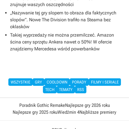
zrujnuje waszych oszczędności
„Nazywanie tej gry slopem to obraza dla faktycznych
slopów”. Nowe The Division trafiło na Steama bez
oklasków
Takiej wyprzedaży nie można przemilczeć. Amazon
ścina ceny sprzętu Ankera nawet o 50%! W ofercie
znajdziemy Mercedesa wśród powerbanków
WSZYSTKIE
GRY
COOLDOWN
PORADY
FILMY I SERIALE
TECH
TEMATY
RSS
Poradnik Gothic Remake
Najlepsze gry 2026 roku
Najlepsze gry 2025 roku
Wiedźmin 4
Najbliższe premiery