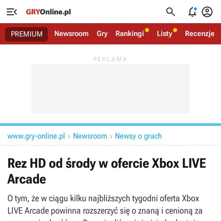




Newsroom
Gry
Rankingi
Listy
Recenzje
PREMIUM
www.gry-online.pl
Newsroom
Newsy o grach


Rez HD od środy w ofercie Xbox LIVE
Arcade
O tym, że w ciągu kilku najbliższych tygodni oferta Xbox
LIVE Arcade powinna rozszerzyć się o znaną i cenioną za