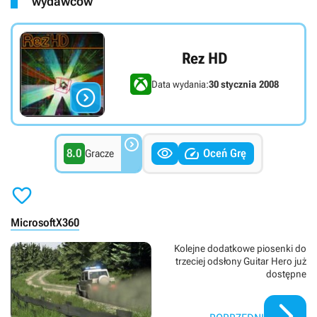
wydawców
Rez HD
Data wydania:
30 stycznia 2008




8.0
Oceń Grę
Gracze

Microsoft
X360
Kolejne dodatkowe piosenki do
trzeciej odsłony Guitar Hero już
dostępne