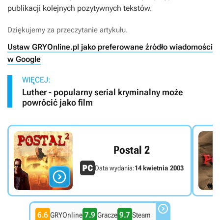
publikacji kolejnych pozytywnych tekstów.
Dziękujemy za przeczytanie artykułu.
Ustaw GRYOnline.pl jako preferowane źródło wiadomości
w Google
WIĘCEJ:
Luther - popularny serial kryminalny może
powrócić jako film
Postal 2
Data wydania:
14 kwietnia 2003


6.6
7.9
9.7
GRYOnline
Gracze
Steam