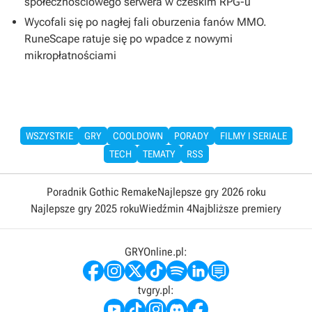
społecznościowego serwera w czeskim RPG-u
Wycofali się po nagłej fali oburzenia fanów MMO.
RuneScape ratuje się po wpadce z nowymi
mikropłatnościami
WSZYSTKIE
GRY
COOLDOWN
PORADY
FILMY I SERIALE
TECH
TEMATY
RSS
Poradnik Gothic Remake
Najlepsze gry 2026 roku
Najlepsze gry 2025 roku
Wiedźmin 4
Najbliższe premiery
GRYOnline.pl:
tvgry.pl: