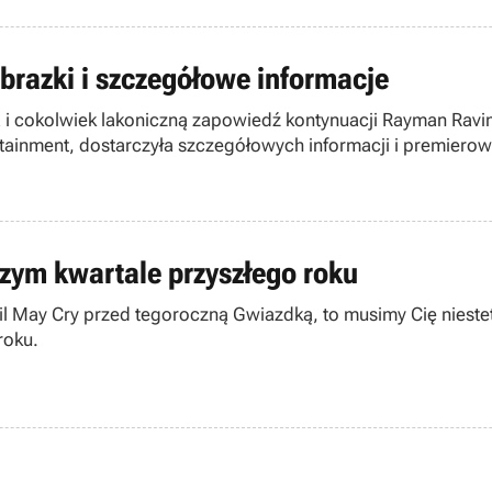
brazki i szczegółowe informacje
ną i cokolwiek lakoniczną zapowiedź kontynuacji Rayman Ravi
ertainment, dostarczyła szczegółowych informacji i premie
szym kwartale przyszłego roku
czną Gwiazdką, to musimy Cię niestety rozczarować. Produkt japońskiej firmy Capcom poj
roku.