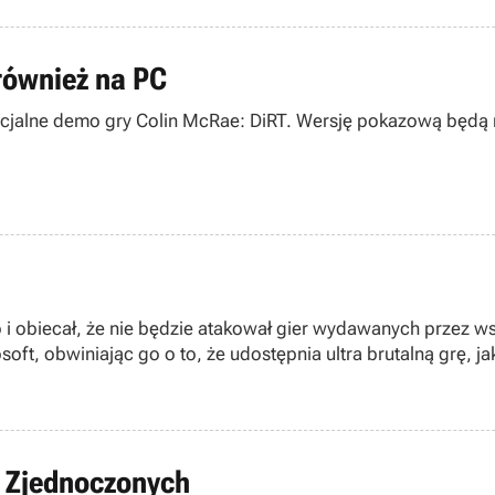
 również na PC
olin McRae: DiRT. Wersję pokazową będą mogli również eksploatować posiadacze Pe
obiecał, że nie będzie atakował gier wydawanych przez wspo
t, obwiniając go o to, że udostępnia ultra brutalną grę, ja
ów Zjednoczonych