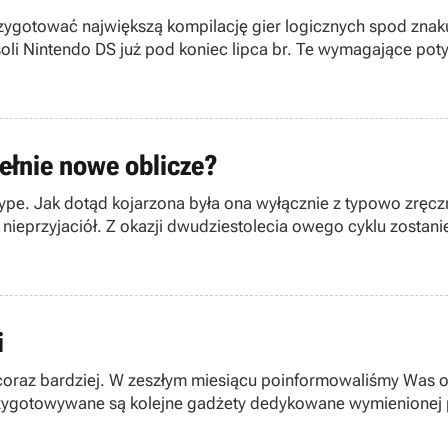
zygotować największą kompilację gier logicznych spod znak
li Nintendo DS już pod koniec lipca br. Te wymagające po
pełnie nowe oblicze?
pe. Jak dotąd kojarzona była ona wyłącznie z typowo zręcz
nieprzyjaciół. Z okazji dwudziestolecia owego cyklu zostani
ek.
i
coraz bardziej. W zeszłym miesiącu poinformowaliśmy Was o 
przygotowywane są kolejne gadżety dedykowane wymienionej 