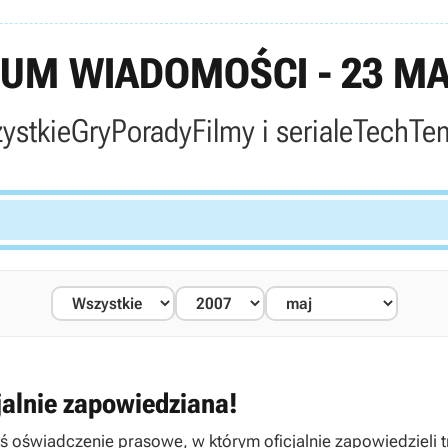
UM WIADOMOŚCI - 23 MA
ystkie
Gry
Porady
Filmy i seriale
Tech
Te
cjalnie zapowiedziana!
 którym oficjalnie zapowiedzieli trzecią odsłonę cyklu Guitar Hero. Gra przygotowywana