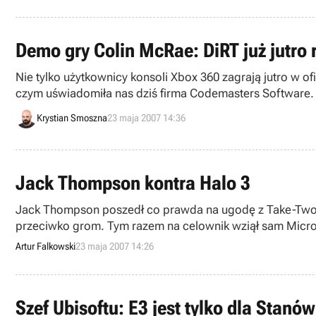
Demo gry Colin McRae: DiRT już jutro
Nie tylko użytkownicy konsoli Xbox 360 zagrają jutro w oficjalne demo gry C
czym uświadomiła nas dziś firma Codemasters Software.
Krystian Smoszna
23 maja 2007 14:36
Jack Thompson kontra Halo 3
Jack Thompson poszedł co prawda na ugodę z Take-Two i 
przeciwko grom. Tym razem na celownik wziął sam Microsof
siedemnastego roku życia.
Artur Falkowski
23 maja 2007 14:26
Szef Ubisoftu: E3 jest tylko dla Stan