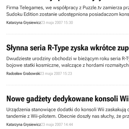
Firma Telegames, we współpracy z Puzzle.tv zamierza pr
Sudoku Edition zostanie udostępniona posiadaczom konso
Katarzyna Grysiewicz
23 maja 2007 15:30
Słynna seria R-Type zyska wkrótce zu
Dwudzieste urodziny obchodzi w bieżącym roku seria R-Ty
bojowe statki kosmiczne, walczące z hordami rozmaitych 
ma jednak diametralnie różnić się od swoich poprzednicz
Radosław Grabowski
23 maja 2007 15:23
Nowe gadżety dedykowane konsoli Wi
Urządzenia stanowiące dodatki do konsoli Wii zaskakują 
tandemie z Wii-pilotem. Obecnie doszły nas słuchy, że 
Katarzyna Grysiewicz
23 maja 2007 14:44