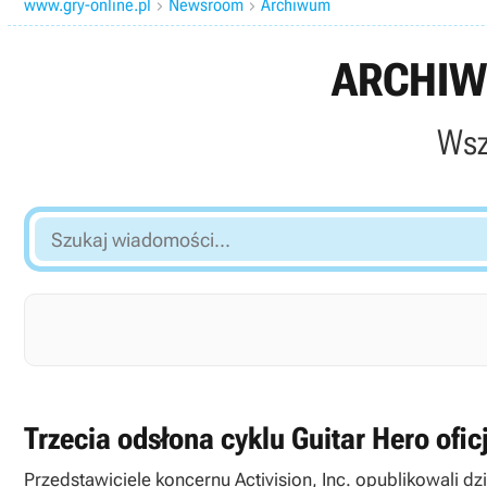
www.gry-online.pl
Newsroom
Archiwum


ARCHIW
Wsz
Szukaj
wiadomości...
Trzecia odsłona cyklu Guitar Hero ofi
Przedstawiciele koncernu Activision, Inc. opublikowali dziś oświadczenie prasowe, w