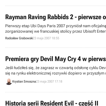
Rayman Raving Rabbids 2 - pierwsze o
Pierwszy etap Ubi Days Paris 2007 przyniósł nam oficjal
zorganizowanej we francuskiej stolicy przez Ubisoft Ent
Szalonych Kórlików.
Radosław Grabowski
23 maja 2007 18:55
Premiera gry Devil May Cry 4 w pierw
Jeśli łudziłeś się, że zagrasz w czwartą odsłonę cyklu Devil May Cry przed tegoro
się na rynku elektronicznej rozrywki dopiero w przyszłym 
Krystian Smoszna
23 maja 2007 17:18
Historia serii Resident Evil - część II