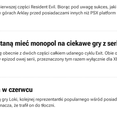
erwszej części Resident Evil. Biorąc pod uwagę sukces, jaki 
w górach Arklay przed posiadaczami innych niż PSX platform
 wersje gry.
taną mieć monopol na ciekawe gry z seri
ię obecnie z dwóch części całkiem udanego cyklu Exit. Obie
jny epizod owej serii, przeznaczony tym razem wyłącznie dla 
mitsu.
ra w czerwcu
ą gry Loki, kolejnej reprezentantki popularnego wśród posi
acza, że trafił on do tłoczni.