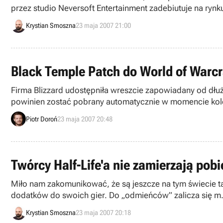
przez studio Neversoft Entertainment zadebiutuje na rynk
Nintendo Wii.
Krystian Smoszna
23 maja 2007 21:00
Black Temple Patch do World of Warcr
Firma Blizzard udostępniła wreszcie zapowiadany od dł
powinien zostać pobrany automatycznie w momencie kole
Piotr Doroń
23 maja 2007 20:48
Twórcy Half-Life'a nie zamierzają pobi
Miło nam zakomunikować, że są jeszcze na tym świecie 
dodatków do swoich gier. Do „odmieńców” zalicza się m.in
pieniędzy z użytkowników takich programów, jak Counter-
Krystian Smoszna
23 maja 2007 20:18