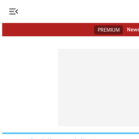

New
PREMIUM