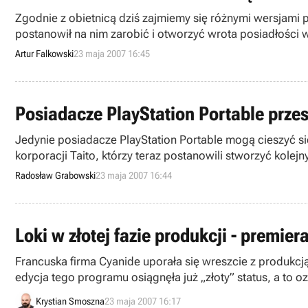
Zgodnie z obietnicą dziś zajmiemy się różnymi wersjami pi
postanowił na nim zarobić i otworzyć wrota posiadłości 
mieli na co narzekać, ponieważ otrzymali nie jedną, a trzy
Artur Falkowski
23 maja 2007 16:45
Posiadacze PlayStation Portable przes
Jedynie posiadacze PlayStation Portable mogą cieszyć s
korporacji Taito, którzy teraz postanowili stworzyć kole
informacje na niniejszy temat podał japoński magazyn Fa
Radosław Grabowski
23 maja 2007 16:44
Loki w złotej fazie produkcji - premie
Francuska firma Cyanide uporała się wreszcie z produkcj
edycja tego programu osiągnęła już „złoty” status, a to ozn
Krystian Smoszna
23 maja 2007 16:17