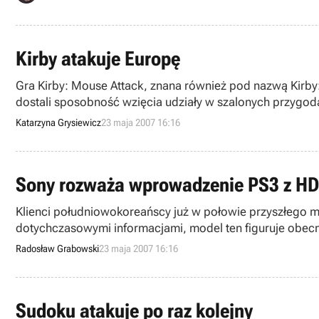
Kirby atakuje Europę
Gra Kirby: Mouse Attack, znana również pod nazwą Kirby:
dostali sposobność wzięcia udziały w szalonych przygod
czerwca będą mogli nabyć ową produkcję.
Katarzyna Grysiewicz
23 maja 2007 16:16
Sony rozważa wprowadzenie PS3 z HDD
Klienci południowokoreańscy już w połowie przyszłego m
dotychczasowymi informacjami, model ten figuruje obecnie
przyszłości.
Radosław Grabowski
23 maja 2007 16:16
Sudoku atakuje po raz kolejny