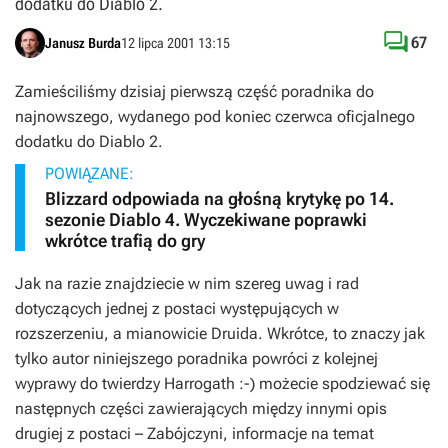
dodatku do Diablo 2.

67
Janusz Burda
12 lipca 2001 13:15
Zamieściliśmy dzisiaj pierwszą część poradnika do
najnowszego, wydanego pod koniec czerwca oficjalnego
dodatku do Diablo 2.
POWIĄZANE:
Blizzard odpowiada na głośną krytykę po 14.
sezonie Diablo 4. Wyczekiwane poprawki
wkrótce trafią do gry
Jak na razie znajdziecie w nim szereg uwag i rad
dotyczących jednej z postaci występujących w
rozszerzeniu, a mianowicie Druida. Wkrótce, to znaczy jak
tylko autor niniejszego poradnika powróci z kolejnej
wyprawy do twierdzy Harrogath :-) możecie spodziewać się
następnych części zawierających między innymi opis
drugiej z postaci – Zabójczyni, informacje na temat