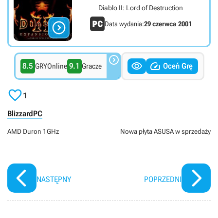
Diablo II: Lord of Destruction

Data wydania:
29 czerwca 2001



8.5
9.1
Oceń Grę
GRYOnline
Gracze

1
Blizzard
PC
AMD Duron 1GHz
Nowa płyta ASUSA w sprzedaży
NASTĘPNY
POPRZEDNI