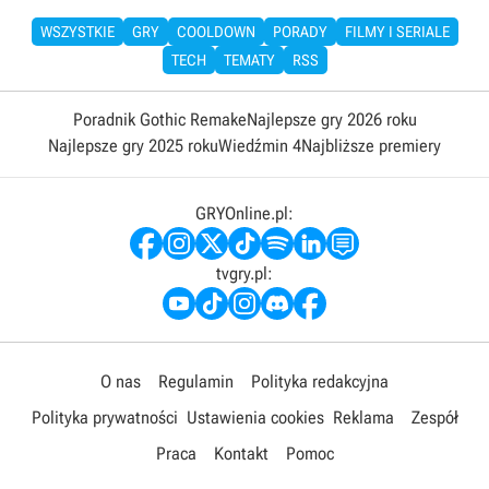
WSZYSTKIE
GRY
COOLDOWN
PORADY
FILMY I SERIALE
TECH
TEMATY
RSS
Poradnik Gothic Remake
Najlepsze gry 2026 roku
Najlepsze gry 2025 roku
Wiedźmin 4
Najbliższe premiery
GRYOnline.pl:
tvgry.pl:
O nas
Regulamin
Polityka redakcyjna
Polityka prywatności
Ustawienia cookies
Reklama
Zespół
Praca
Kontakt
Pomoc