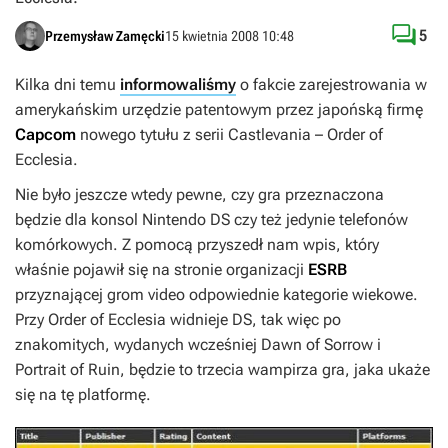

5
Przemysław Zamęcki
15 kwietnia 2008 10:48
Kilka dni temu
informowaliśmy
o fakcie zarejestrowania w
amerykańskim urzędzie patentowym przez japońską firmę
Capcom
nowego tytułu z serii
Castlevania
–
Order of
Ecclesia
.
Nie było jeszcze wtedy pewne, czy gra przeznaczona
będzie dla konsol Nintendo DS czy też jedynie telefonów
komórkowych. Z pomocą przyszedł nam wpis, który
właśnie pojawił się na stronie organizacji
ESRB
przyznającej grom video odpowiednie kategorie wiekowe.
Przy
Order of Ecclesia
widnieje DS, tak więc po
znakomitych, wydanych wcześniej
Dawn of Sorrow
i
Portrait of Ruin
, będzie to trzecia wampirza gra, jaka ukaże
się na tę platformę.