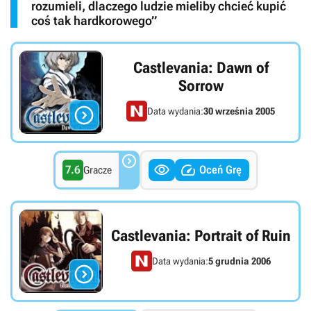
rozumieli, dlaczego ludzie mieliby chcieć kupić
coś tak hardkorowego”
Castlevania: Dawn of
Sorrow

Data wydania:
30 września 2005



7.6
Oceń Grę
Gracze
Castlevania: Portrait of Ruin
Data wydania:
5 grudnia 2006
