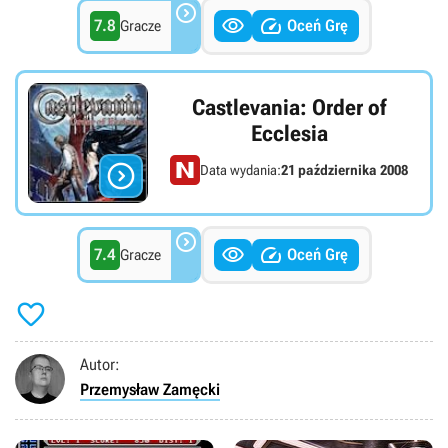



7.8
Oceń Grę
Gracze
Castlevania: Order of
Ecclesia

Data wydania:
21 października 2008



7.4
Oceń Grę
Gracze

Autor:
Przemysław Zamęcki