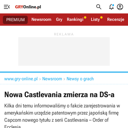




Newsroom
Gry
Rankingi
Listy
Recenzje
PREMIUM
www.gry-online.pl
Newsroom
Newsy o grach


Nowa Castlevania zmierza na DS-a
Kilka dni temu informowaliśmy o fakcie zarejestrowania w
amerykańskim urzędzie patentowym przez japońską firmę
Capcom nowego tytułu z serii Castlevania – Order of
Ecclesia.