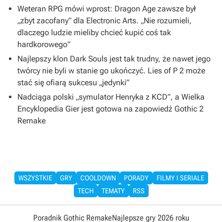
Weteran RPG mówi wprost: Dragon Age zawsze był
„zbyt zacofany” dla Electronic Arts. „Nie rozumieli,
dlaczego ludzie mieliby chcieć kupić coś tak
hardkorowego”
Najlepszy klon Dark Souls jest tak trudny, że nawet jego
twórcy nie byli w stanie go ukończyć. Lies of P 2 może
stać się ofiarą sukcesu „jedynki”
Nadciąga polski „symulator Henryka z KCD”, a Wielka
Encyklopedia Gier jest gotowa na zapowiedź Gothic 2
Remake
WSZYSTKIE
GRY
COOLDOWN
PORADY
FILMY I SERIALE
TECH
TEMATY
RSS
Poradnik Gothic Remake
Najlepsze gry 2026 roku