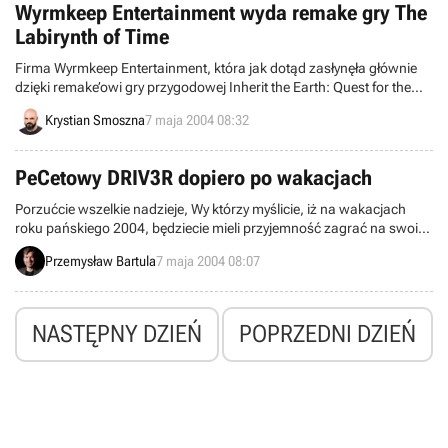
Wyrmkeep Entertainment wyda remake gry The
stało się.
Labirynth of Time
Firma Wyrmkeep Entertainment, która jak dotąd zasłynęła głównie
dzięki remake’owi gry przygodowej Inherit the Earth: Quest for the
Orb, ogłosiła kilka dni temu zapowiedź kolejnego klasycznego
Krystian Smoszna
7 maja 2004 08:32
programu, który już wkrótce zadebiutuje w nowej wersji. Będzie to
The Labirynth of Time, niegdysiejszy hit rodem z Electronic Arts.
PeCetowy DRIV3R dopiero po wakacjach
Porzućcie wszelkie nadzieje, Wy którzy myślicie, iż na wakacjach
roku pańskiego 2004, będziecie mieli przyjemność zagrać na swoim
blaszaku w najnowszą, trzecią, odsłonę serii Driver. Firma Atari,
Przemysław Bartula
7 maja 2004 08:07
wydawca owego tytułu, we właśnie opublikowanym raporcie
finansowym, zawarła bowiem swój plan wydawniczy na najbliższy
rok, i niestety, premiera wersji PeCetowej gry DRIV3R została w nim
zaplanowana na okres pomiędzy 1 października, a 31 grudnia roku
NASTĘPNY DZIEŃ
POPRZEDNI DZIEŃ
2004 (trzeci kwartał roku fiskalnego firmy).