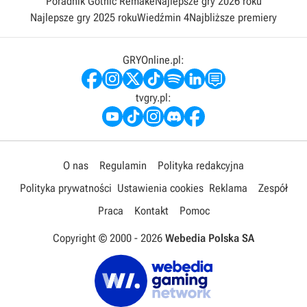
Poradnik Gothic Remake
Najlepsze gry 2026 roku
Najlepsze gry 2025 roku
Wiedźmin 4
Najbliższe premiery
GRYOnline.pl:
tvgry.pl:
O nas
Regulamin
Polityka redakcyjna
Polityka prywatności
Ustawienia cookies
Reklama
Zespół
Praca
Kontakt
Pomoc
Copyright © 2000 -
2026
Webedia Polska SA