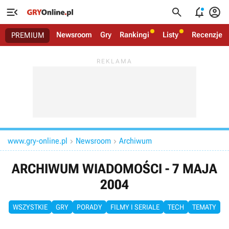




Newsroom
Gry
Rankingi
Listy
Recenzje
PREMIUM
www.gry-online.pl
Newsroom
Archiwum


ARCHIWUM WIADOMOŚCI - 7 MAJA
2004
WSZYSTKIE
GRY
PORADY
FILMY I SERIALE
TECH
TEMATY