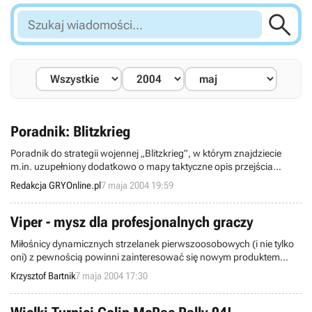

Szukaj
wiadomości...
Poradnik: Blitzkrieg
Poradnik do strategii wojennej „Blitzkrieg”, w którym znajdziecie
m.in. uzupełniony dodatkowo o mapy taktyczne opis przejścia
wszystkich misji historycznych dostępnych w grze, a także
Redakcja GRYOnline.pl
7 maja 2004 19:59
wskazówki dotyczące większości misji losowych.
Viper - mysz dla profesjonalnych graczy
Miłośnicy dynamicznych strzelanek pierwszoosobowych (i nie tylko
oni) z pewnością powinni zainteresować się nowym produktem
firmy Razer - optyczną myszą Viper. Co najważniejsze, wyróżnia się
Krzysztof Bartnik
7 maja 2004 17:30
ona zaawansowanym sterownikiem, który pozwala na zmianę
czułości myszy „w locie", co nierzadko okazuje się wielkim
udogodnieniem podczas wirtualnych rozgrywek.