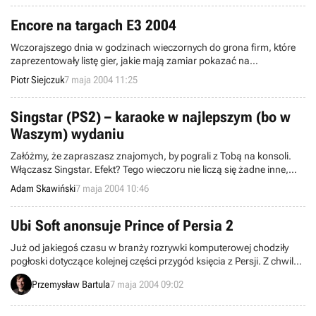
wspomnień i szybkich analiz, jak przez ten – mimo wszystko niedługi
czas – zmieniło się oblicze komputerowej rozrywki.
Encore na targach E3 2004
Wczorajszego dnia w godzinach wieczornych do grona firm, które
zaprezentowały listę gier, jakie mają zamiar pokazać na
nadchodzących targach E3 (Electronic Entertainment Expo) 2004
Piotr Siejczuk
7 maja 2004 11:25
dołączyła kolejna korporacja - Encore. Na stoisku firmy w dniach 11-
14 maja w Los Angeles Convention Center przedstawione zostaną
trzy tytuły elektroniczno-rozrywkowe. Bardziej szczegółowe dane na
Singstar (PS2) – karaoke w najlepszym (bo w
ten temat znajdziecie w dalszej części wiadomości.
Waszym) wydaniu
Załóżmy, że zapraszasz znajomych, by pograli z Tobą na konsoli.
Włączasz Singstar. Efekt? Tego wieczoru nie liczą się żadne inne,
nawet najlepsze gry. Singstar to przełomowa gra muzyczna na
Adam Skawiński
7 maja 2004 10:46
Twojej konsoli! Zachęca do śpiewu nawet tych, którzy boją się
chwalić swymi wokalnymi umiejętnościami na imprezach karaoke.
Ubi Soft anonsuje Prince of Persia 2
Już od jakiegoś czasu w branży rozrywki komputerowej chodziły
pogłoski dotyczące kolejnej części przygód księcia z Persji. Z chwilą
gdy w sieci pojawiły się plany ekspozycyjne i konferencyjne na
Przemysław Bartula
7 maja 2004 09:02
nadchodzące targi E3, stało się jasne, iż Ubi Soft faktycznie
opracowuje sequel Prince of Persia: The Sands of Time. Od tej pory
wszyscy czekali tylko na jedno – oficjalną zapowiedź nowej gry... i