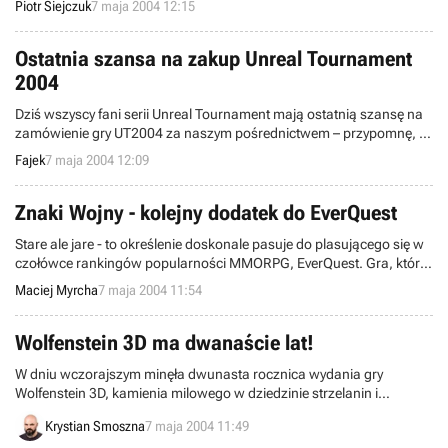
Piotr Siejczuk
7 maja 2004 12:15
firma Sega Europe. Korporacja ma zamiar ukazać aż 16 tytułów (9
na platformę PlayStation 2, 8 na Xboxa oraz 5 na komputery
osobiste typu PC - niektóre pojawią się na 2 lub 3 urządzeniach
Ostatnia szansa na zakup Unreal Tournament
jednocześnie).
2004
Dziś wszyscy fani serii Unreal Tournament mają ostatnią szansę na
zamówienie gry UT2004 za naszym pośrednictwem – przypomnę, że
do każdego zamówienia dołączana jest pełna wersja gry Colin
Fajek
7 maja 2004 12:09
McRae Rally 3 oraz 3-miesieczny abonament MayClub.
Znaki Wojny - kolejny dodatek do EverQuest
Stare ale jare - to określenie doskonale pasuje do plasującego się w
czołówce rankingów popularności MMORPG, EverQuest. Gra, która
w marcu tego roku obchodziła swoje piąte urodziny i doczekała się
Maciej Myrcha
7 maja 2004 11:54
już całkiem sporej kolekcji dodatków, już w lipcu otrzyma kolejne
rozszerzenie zatytułowane Omens of War.
Wolfenstein 3D ma dwanaście lat!
W dniu wczorajszym minęła dwunasta rocznica wydania gry
Wolfenstein 3D, kamienia milowego w dziedzinie strzelanin i
jednocześnie faktycznego pioniera nowego gatunku, nazwanego z
Krystian Smoszna
7 maja 2004 11:49
czasem FPS. Jak każde urodziny, także i te są doskonałą okazją do