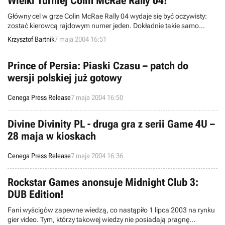
Wielki Turniej Colin McRae Rally 04!
Główny cel w grze Colin McRae Rally 04 wydaje się być oczywisty:
zostać kierowcą rajdowym numer jeden. Dokładnie takie samo
zadanie stoi przed uczestnikami Wielkiego Turnieju Colin McRae
Krzysztof Bartnik
7 maja 2004 16:51
Rally 04, który został zorganizowany przez firmę EMPiK oraz serwis
GRY-OnLine!
Prince of Persia: Piaski Czasu – patch do
wersji polskiej już gotowy
Cenega Press Release
7 maja 2004 16:50
Divine Divinity PL - druga gra z serii Game 4U –
28 maja w kioskach
Cenega Press Release
7 maja 2004 16:36
Rockstar Games anonsuje Midnight Club 3:
DUB Edition!
Fani wyścigów zapewne wiedzą, co nastąpiło 1 lipca 2003 na rynku
gier video. Tym, którzy takowej wiedzy nie posiadają pragnę