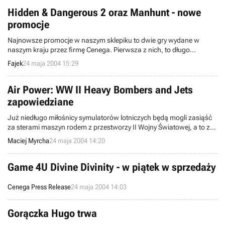
Hidden & Dangerous 2 oraz Manhunt - nowe
promocje
Najnowsze promocje w naszym sklepiku to dwie gry wydane w
naszym kraju przez firmę Cenega. Pierwsza z nich, to długo
oczekiwana gra akcji z okresu II Wojny Światowej zatytułowana
Fajek
24 maja 2004 15:29
Hidden & Dangerous 2. Tytuł numer dwa to niezwykle
kontrowersyjny Manhunt.
Air Power: WW II Heavy Bombers and Jets
zapowiedziane
Już niedługo miłośnicy symulatorów lotniczych będą mogli zasiąść
za sterami maszyn rodem z przestworzy II Wojny Światowej, a to za
sprawą Air Power: WW II Heavy Bombers and Jets tworzonej przez
Maciej Myrcha
24 maja 2004 14:20
Shockwave Productions. Przyjemność z lotów będzie tym większa, iż
gra powstaje w oparciu o technologię wykorzystaną w Microsoft
Flight Simulator 2004.
Game 4U Divine Divinity - w piątek w sprzedaży
Cenega Press Release
24 maja 2004 14:03
Gorączka Hugo trwa