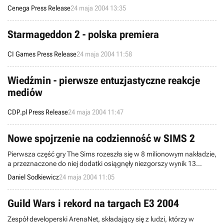
Cenega Press Release
24 maja 2004 13:35
Starmageddon 2 - polska premiera
CI Games Press Release
24 maja 2004 11:58
Wiedźmin - pierwsze entuzjastyczne reakcje
mediów
CDP.pl Press Release
24 maja 2004 11:47
Nowe spojrzenie na codzienność w SIMS 2
Pierwsza część gry The Sims rozeszła się w 8 milionowym nakładzie,
a przeznaczone do niej dodatki osiągnęły niezgorszy wynik 13
milionów. Oczekiwana przez miliony fanów, kolejna odsłona
Daniel Sodkiewicz
24 maja 2004 11:05
programu symulującego teoretycznie zwyczajną, szarą
rzeczywistość przeciętnego człowieka, zmieni dość widocznie
koncepcję na przedstawienie codzienności.
Guild Wars i rekord na targach E3 2004
Zespół developerski ArenaNet, składający się z ludzi, którzy w