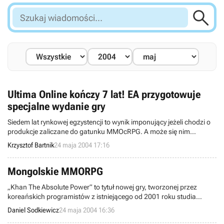

Szukaj
wiadomości...
Ultima Online kończy 7 lat! EA przygotowuje
specjalne wydanie gry
Siedem lat rynkowej egzystencji to wynik imponujący jeżeli chodzi o
produkcje zaliczane do gatunku MMOcRPG. A może się nim
pochwalić tylko jedna seria: Ultima Online, która przez miesiące
Krzysztof Bartnik
24 maja 2004 17:16
ewoluowała do obecnej formy i która będzie ewoluować dalej, gdyż
takie jest zapotrzebowanie graczy. Tymczasem, korporacja
wydawnicza Electronic Arts postanowiła uczcić tę okrągłą rocznicę i
Mongolskie MMORPG
zapowiedziała wydanie specjalnej edycji Ultima Online 7th
„Khan The Absolute Power” to tytuł nowej gry, tworzonej przez
Anniversary.
koreańskich programistów z istniejącego od 2001 roku studia
Mirinae Entertainment. Fabuła gry przeniesie nas w czasy XIII wieku i
Daniel Sodkiewicz
24 maja 2004 16:36
opowie prawdziwą historię o Genghis Khanie.