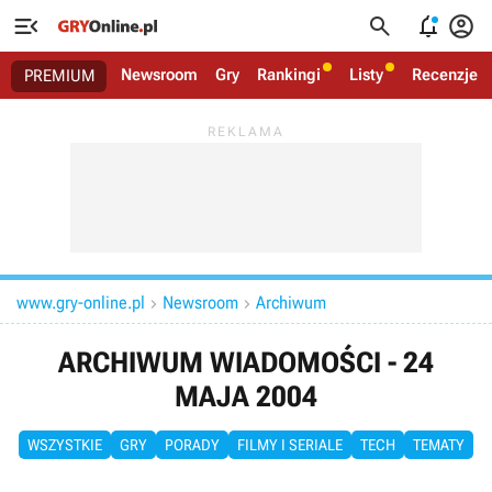




Newsroom
Gry
Rankingi
Listy
Recenzje
PREMIUM
www.gry-online.pl
Newsroom
Archiwum


ARCHIWUM WIADOMOŚCI - 24
MAJA 2004
WSZYSTKIE
GRY
PORADY
FILMY I SERIALE
TECH
TEMATY