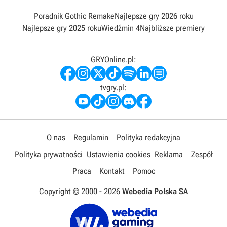
Poradnik Gothic Remake
Najlepsze gry 2026 roku
Najlepsze gry 2025 roku
Wiedźmin 4
Najbliższe premiery
GRYOnline.pl:
tvgry.pl:
O nas
Regulamin
Polityka redakcyjna
Polityka prywatności
Ustawienia cookies
Reklama
Zespół
Praca
Kontakt
Pomoc
Copyright © 2000 -
2026
Webedia Polska SA