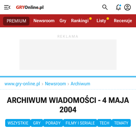




Newsroom
Gry
Rankingi
Listy
Recenzje
PREMIUM
www.gry-online.pl
Newsroom
Archiwum


ARCHIWUM WIADOMOŚCI - 4 MAJA
2004
WSZYSTKIE
GRY
PORADY
FILMY I SERIALE
TECH
TEMATY