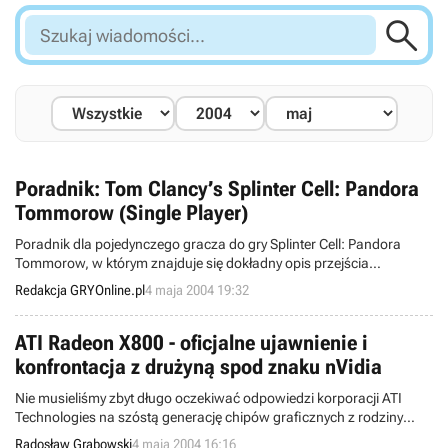

Szukaj
wiadomości...
Poradnik: Tom Clancy’s Splinter Cell: Pandora
Tommorow (Single Player)
Poradnik dla pojedynczego gracza do gry Splinter Cell: Pandora
Tommorow, w którym znajduje się dokładny opis przejścia
wszystkich misji na najwyższym poziomie trudności, pokazujący jak
Redakcja GRYOnline.pl
4 maja 2004 19:32
sobie radzić w wielu przypadkach bez uśmiercania kogokolwiek.
ATI Radeon X800 - oficjalne ujawnienie i
konfrontacja z drużyną spod znaku nVidia
Nie musieliśmy zbyt długo oczekiwać odpowiedzi korporacji ATI
Technologies na szóstą generację chipów graficznych z rodziny
nVidia GeForce (vide news z 15 kwietnia 2004). Dziś przedstawiono
Radosław Grabowski
4 maja 2004 16:16