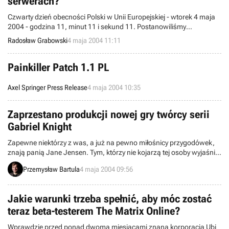
serwerach?
przez firmę LEM również powinna ukazać się w maju.
Czwarty dzień obecności Polski w Unii Europejskiej - wtorek 4 maja
2004 - godzina 11, minut 11 i sekund 11. Postanowiliśmy
sprawdzić, jak rysuje się sytuacja dziesięciu najpopularniejszych gier
Radosław Grabowski
4 maja 2004 11:11
internetowych w ramach sieci GameSpy. Z oczywistych powodów
przygotowane przez nas zestawienie (aktualna liczba serwerów i
ilość użytkowników) nie uwzględnia produktów z gatunku
Painkiller Patch 1.1 PL
MMOcRPG i im podobnych.
Axel Springer Press Release
4 maja 2004 10:35
Zaprzestano produkcji nowej gry twórcy serii
Gabriel Knight
Zapewne niektórzy z was, a już na pewno miłośnicy przygodówek,
znają panią Jane Jensen. Tym, którzy nie kojarzą tej osoby wyjaśnię,
iż znana jest ona m.in. ze stworzenia serii „Gabriel Knight”. Na
Przemysław Bartula
4 maja 2004 09:56
zeszłorocznych targach E3 wraz z firmą Dreamcatcher
zaanonsowała nową grę przygodową zatytułowaną „Gray Matter”
(aka Project Jane-J). Po roku prac, dziś Jane Jensen wyjawiła, iż
Jakie warunki trzeba spełnić, aby móc zostać
Dreamcatcher, tj. wydawca, przestał być zainteresowany
teraz beta-testerem The Matrix Online?
inwestowaniem w ów tytuł i prace developerskie zostały zawieszone.
Niemniej jednak, tą złą nowinę równoważy, inna, dobra. W studiu
Wprawdzie przed ponad dwoma miesiącami znana korporacja Ubi