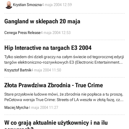
testy gry EverQuest II. Proces rejestracji potrwa do końca maja i
Krystian Smoszna
4 maja 2004 12:59
zakończy się wyłonieniem grupy szczęśliwców, którzy już w czerwcu
będą mogli eksploatować jako pierwsi bogaty świat programu.
Gangland w sklepach 20 maja
Cenega Press Release
4 maja 2004 12:53
Hip Interactive na targach E3 2004
Tylko siedem dni dzieli graczy na całym świecie od tegorocznej edycji
targów elektroniczno-rozrywkowych E3 (Electronic Entertainment
Expo), które odbędą się w amerykańskim mieście Los Angeles.
Krzysztof Bartnik
4 maja 2004 11:50
Poniżej znajdziecie listę tytułów, jakie na swoim stoisku zamierza
zaprezentować firma Hip Interactive.
Złota Prawdziwa Zbrodnia - True Crime
Stare przysłowie ludowe mówi, że zbrodnia nie popłaca a tu proszę,
PeCetowa wersja True Crime: Streets of LA weszła w złotą fazę, czyli
pojechała do tłoczni i jeszcze w tym miesiącu powinna ukazać się na
Maciej Myrcha
4 maja 2004 11:27
półkach sklepowych. Tak przynajmniej poinformowała firma
Activision i chyba powinniśmy jej wierzyć w tym aspekcie. No bo
komu można wierzyć, jeśli nie wydawcy? Skoro już przy wydaniu
W co grają aktualnie użytkownicy i na ilu
jesteśmy warto wspomnieć iż polska wersja oferowana graczom