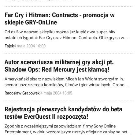
szerokiej publiczności linię Radeon X800, obejmującą procesory o
symbolach X800 Pro i X800 XT. Bez zbędnych ceregieli zapraszamy
Was do obejrzenia szczegółowych danych technicznych oraz
Far Cry i Hitman: Contracts - promocja w
przykładowej fotografii i wybranych rezultatów testu
sklepie GRY-OnLine
porównawczego renomowanego internetowego serwisu Tom’s
Hardware Guide.
Od dziś w naszym sklepiku można już kupić dwa super-hity
ostatnich tygodni: Far Cry oraz Hitman: Contracts. Obie gry są w
naszym kraju wydawane przez firmę Cenega.
Fajek
4 maja 2004 16:00
Autor scenariusza militarnej gry akcji pt.
Shadow Ops: Red Mercury jest kłamcą!
Amerykański pisarz nazwiskiem Micah Ian Wright stworzył m.in.
scenariusze szeregu komiksów, filmów i gier wirtualnych. Grono
rzeczonych produktów elektroniczno-rozrywkowych obejmuje
Radosław Grabowski
4 maja 2004 13:05
Looney Tunes: Back in Action oraz The Dukes of Hazzard: Return of
the General Lee i Shadow Ops: Red Mercury. Ostatnia spośród
wymienionych pozycji powinna komercyjnie zadebiutować (PC i
Rejestracja pierwszych kandydatów do beta
Microsoft Xbox) w drugiej połowie bieżącego roku, ale na jej
testów EverQuest II rozpoczęta!
wiarygodność może rzutować pewien ujawniony właśnie fakt.
Zgodnie z wcześniejszymi zapowiedziami firmy Sony Online
Entertainment, w dniu wczorajszym ruszyły oficjalne zapisy na beta