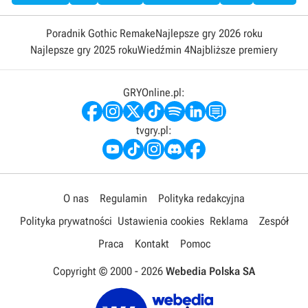
Poradnik Gothic Remake
Najlepsze gry 2026 roku
Najlepsze gry 2025 roku
Wiedźmin 4
Najbliższe premiery
GRYOnline.pl:
tvgry.pl:
O nas
Regulamin
Polityka redakcyjna
Polityka prywatności
Ustawienia cookies
Reklama
Zespół
Praca
Kontakt
Pomoc
Copyright © 2000 -
2026
Webedia Polska SA