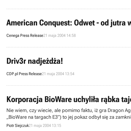
American Conquest: Odwet - od jutra 
Cenega Press Release
21 maja 2004 14:58
Driv3r nadjeżdża!
CDP.pl Press Release
21 maja 2004 13:54
Korporacja BioWare uchyliła rąbka taj
Nie wiem, czy wiecie, ale pomimo faktu, iż gra Dragon A
„BioWare na targach E3”) to jej pokaz odbył się za zamkni
Teraz jednak, kiedy pracownicy firmy BioWare otworzyli o
Piotr Siejczuk
21 maja 2004 13:15