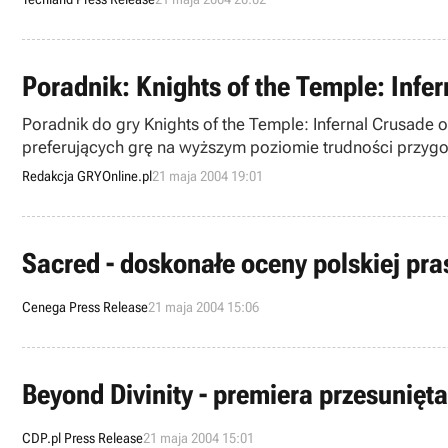
Poradnik: Knights of the Temple: Infe
Poradnik do gry Knights of the Temple: Infernal Crusade
preferujących grę na wyższym poziomie trudności przygo
magicznych.
Redakcja GRYOnline.pl
21 maja 2004 19:01
Sacred - doskonałe oceny polskiej pra
Cenega Press Release
21 maja 2004 15:06
Beyond Divinity - premiera przesunięta
CDP.pl Press Release
21 maja 2004 15:01