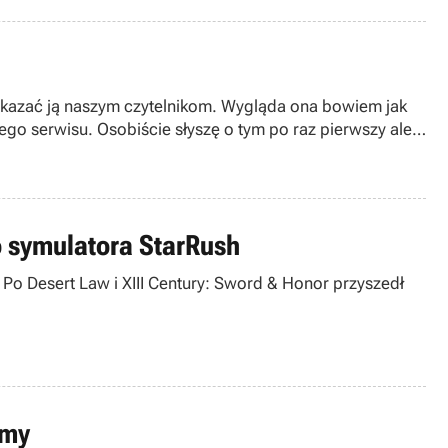
kazać ją naszym czytelnikom. Wygląda ona bowiem jak
go serwisu. Osobiście słyszę o tym po raz pierwszy ale
dalszej części newsa gra główną rolę, obserwują celowe
zwanego Project G.I.Ants. Wspomniana już firma Nu
ację pokazującą co tajne rządowe agencje chcą ukryć
o symulatora StarRush
Po Desert Law i XIII Century: Sword & Honor przyszedł
rmy