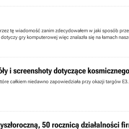
przez tę wiadomość zanim zdecydowałem w jaki sposób prze
dotyczy gry komputerowej więc znalazła się na łamach nasze
iata a także pracownicy firmy Nu-Generation Games, która w 
 wprowadzenia w życie bardzo niebezpiecznego programu na
środków i umiejętności aby stworzyć interaktywną demonstr
en sposób powstała gra Orig
ły i screenshoty dotyczące kosmiczneg
óre całkiem niedawno zapowiedziała przy okazji targów E3. 
szłoroczną, 50 rocznicą działalności fi