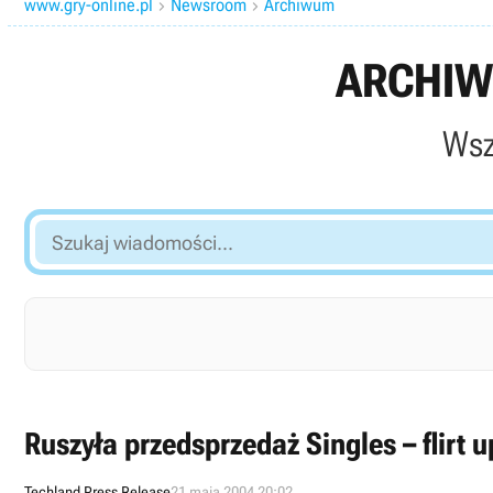
www.gry-online.pl
Newsroom
Archiwum


ARCHIW
Wsz
Szukaj
wiadomości...
Ruszyła przedsprzedaż Singles – flirt up
Techland Press Release
21 maja 2004 20:02