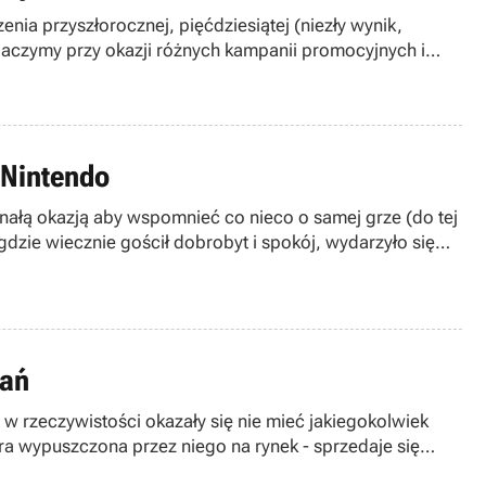
ia przyszłorocznej, pięćdziesiątej (niezły wynik,
aczymy przy okazji różnych kampanii promocyjnych i
 Nintendo
onałą okazją aby wspomnieć co nieco o samej grze (do tej
dzie wiecznie gościł dobrobyt i spokój, wydarzyło się
kół i zmuszając mieszkańców do niewolnictwa. Na
zgotować sympatycznym stworkom Kuppa, postanawia
wań
w rzeczywistości okazały się nie mieć jakiegokolwiek
ra wypuszczona przez niego na rynek - sprzedaje się