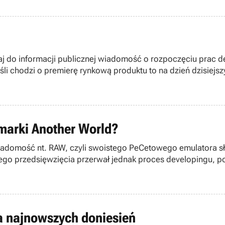
j do informacji publicznej wiadomość o rozpoczęciu prac de
mierę rynkową produktu to na dzień dzisiejszy terminem tym jest piąty dzie
ości.
marki Another World?
adomość nt. RAW, czyli swoistego PeCetowego emulatora sł
onego przedsięwzięcia przerwał jednak proces developingu, p
 of Darkness.
ja najnowszych doniesień