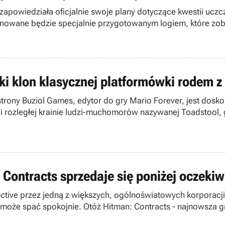
owiedziała oficjalnie swoje plany dotyczące kwestii uczczen
gnowane będzie specjalnie przygotowanym logiem, które zob
ki klon klasycznej platformówki rodem z
trony Buziol Games, edytor do gry Mario Forever, jest dosk
i rozległej krainie ludzi-muchomorów nazywanej Toadstool, g
wkroczył z wojskiem w jego granice, niszcząc wszystko wo
 nim hydraulik Mario, który widząc marny los, jaki chce 
 Contracts sprzedaje się poniżej oczeki
ctive przez jedną z większych, ogólnoświatowych korporacji 
 może spać spokojnie. Otóż Hitman: Contracts - najnowsza g