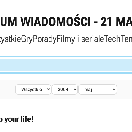
UM WIADOMOŚCI - 21 MA
ystkie
Gry
Porady
Filmy i seriale
Tech
Te
 your life!