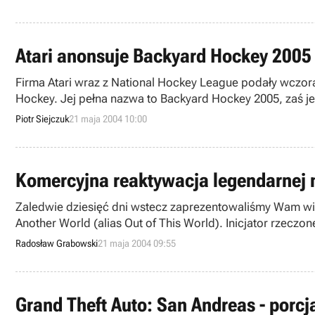
Atari anonsuje Backyard Hockey 2005
Firma Atari wraz z National Hockey League podały wczora
Hockey. Jej pełna nazwa to Backyard Hockey 2005, zaś jeśli chodzi o pre
Szersze dane o grze znajdziecie w dalszej części wiadom
Piotr Siejczuk
21 maja 2004 10:00
Komercyjna reaktywacja legendarnej 
Zaledwie dziesięć dni wstecz zaprezentowaliśmy Wam wi
Another World (alias Out of This World). Inicjator rzecz
– autora wspomnianego „Innego Świata” oraz m.in. Heart
Radosław Grabowski
21 maja 2004 09:55
Grand Theft Auto: San Andreas - porc