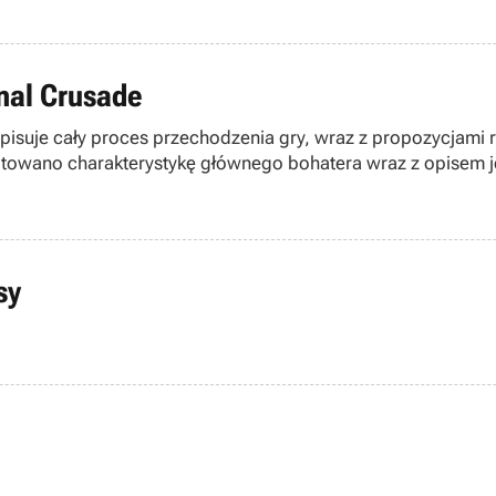
rnal Crusade
 opisuje cały proces przechodzenia gry, wraz z propozycjam
towano charakterystykę głównego bohatera wraz z opisem jeg
sy