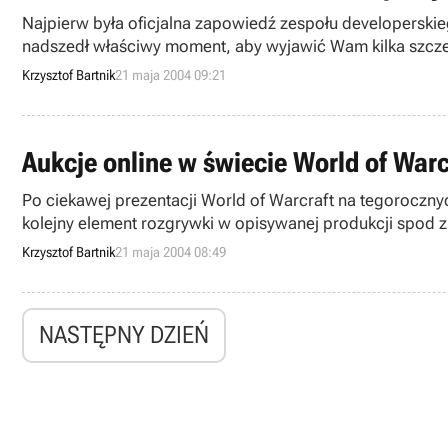
Najpierw była oficjalna zapowiedź zespołu developerskie
nadszedł właściwy moment, aby wyjawić Wam kilka szczeg
kontrowersyjnego cyklu.
Krzysztof Bartnik
21 maja 2004 09:21
Aukcje online w świecie World of Warc
Po ciekawej prezentacji World of Warcraft na tegorocznyc
kolejny element rozgrywki w opisywanej produkcji spod
Krzysztof Bartnik
21 maja 2004 08:49
NASTĘPNY DZIEŃ