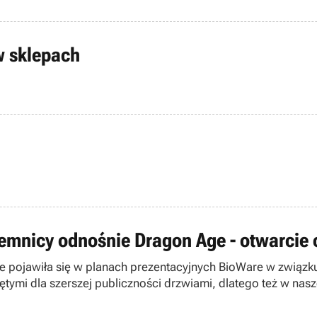
w sklepach
emnicy odnośnie Dragon Age - otwarcie o
ge pojawiła się w planach prezentacyjnych BioWare w związku
ętymi dla szerszej publiczności drzwiami, dlatego też w nasze
ficjalną witrynę tej produkcji możemy Wam powiedzieć na jej