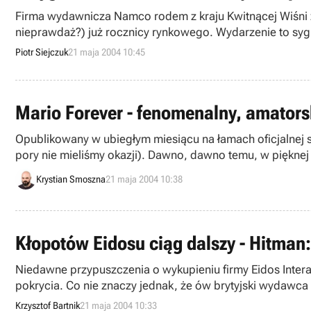
Firma wydawnicza Namco rodem z kraju Kwitnącej Wiśni zap
nieprawdaż?) już rocznicy rynkowego. Wydarzenie to sy
innego rodzaju reklam.
Piotr Siejczuk
21 maja 2004 10:45
Mario Forever - fenomenalny, amators
Opublikowany w ubiegłym miesiącu na łamach oficjalnej s
pory nie mieliśmy okazji). Dawno, dawno temu, w pięknej 
coś złego. Zły smok Kuppa chcąc zawładnąć tym krajem, 
Krystian Smoszna
21 maja 2004 10:38
szczęście ludzie-muchomory mają swojego obrońcę. Jest
wkroczyć do akcji.
Kłopotów Eidosu ciąg dalszy - Hitman:
Niedawne przypuszczenia o wykupieniu firmy Eidos Intera
pokrycia. Co nie znaczy jednak, że ów brytyjski wydawca
zdecydowanie poniżej wcześniejszych oczekiwań.
Krzysztof Bartnik
21 maja 2004 10:33