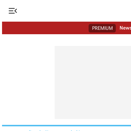

New
PREMIUM