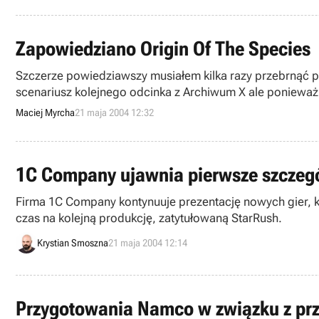
Zapowiedziano Origin Of The Species
Szczerze powiedziawszy musiałem kilka razy przebrnąć 
scenariusz kolejnego odcinka z Archiwum X ale ponieważ 
podobno od kilku lat tysiące ludzi z USA oraz całego św
Maciej Myrcha
21 maja 2004 12:32
wpuszczanie do atmosfery toksycznych związków w celu
Generation zdecydowała się na użycie wszelkich swoich 
przed społeczeństwem i jakie mogą być tego skutki. W t
1C Company ujawnia pierwsze szczegó
Firma 1C Company kontynuuje prezentację nowych gier, kt
czas na kolejną produkcję, zatytułowaną StarRush.
Krystian Smoszna
21 maja 2004 12:14
Przygotowania Namco w związku z przy