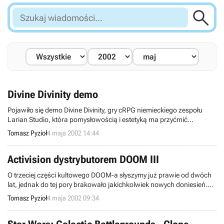

Szukaj
wiadomości...
Divine Divinity demo
Pojawiło się demo Divine Divinity, gry cRPG niemieckiego zespołu
Larian Studio, która pomysłowością i estetyką ma przyćmić
popularne serie AD&D, jak Baldur’s Gate czy Icewind Dale. Divine
Tomasz Pyzioł
4 maja 2002 14:44
Divinity to już druga tego typu propozycja zza naszej zachodniej
granicy. Całkiem niedawno ukazał się przecież Gorasul: Legacy of
the Dragon, który choć wykonany poprawnie nie mógł konkurować z
Activision dystrybutorem DOOM III
amerykańskimi super-produkcjami. Czy podobnie będzie z Divine
O trzeciej części kultowego DOOM-a słyszymy już prawie od dwóch
Divinity? Przekonajcie się sami ściągając wersję demonstracyjną.
lat, jednak do tej pory brakowało jakichkolwiek nowych doniesień.
Dopiero teraz id Software i Activision oficjalnie poinformowały o
Tomasz Pyzioł
4 maja 2002 09:34
podpisaniu umowy dotyczącej gry DOOM III, na podstawie której
Activision będzie światowym jej dystrybutorem.