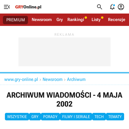




Newsroom
Gry
Rankingi
Listy
Recenzje
PREMIUM
www.gry-online.pl
Newsroom
Archiwum


ARCHIWUM WIADOMOŚCI - 4 MAJA
2002
WSZYSTKIE
GRY
PORADY
FILMY I SERIALE
TECH
TEMATY