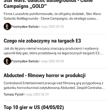
Star Wars: Galactic Battlegrounds - Clone
Campaigns „GOLD”
Firma LucasArts poinformowała, że oficjalny dodatek, Star Wars:
Galactic Battlegrounds - Clone Campaigns, do strategii czasu
rzeczywistego, Star Wars: Galactic Battlegrounds, został ukończony
Przemysław Bartula
4 maja 2002 09:30
i osiągnął „złoty” status produkcji.
Czego nie zobaczymy na targach E3
Jak do tej pory niemal wszyscy znaczący producenci i wydawcy
ujawnili listy gier, które przedstawią na tegorocznych targach E3.
Niestety przy tej okazji okazało się, że na targach na pewno nie
Przemysław Bartula
4 maja 2002 09:04
zobaczymy kilku bardzo oczekiwanych tytułów, jakimi niewątpliwe
są: Master of Orion III, Medal of Honor: Team Assault oraz Duke
Nukem Forever.
Abducted - filmowy horror w produkcji
Contraband Entertainment pracuje nad filmową grą przygodową z
gatunku horror/survival zatytułowaną Abducted. Zespół Contraband
jak dotychczas znany jest z konwersji na Macintosh’a takich tułów
Tomasz Pyzioł
4 maja 2002 08:29
jak Sin, F.A.K.K. 2 czy Icewind Dale, a Abducted jest ich pierwszym
samodzielnym projektem przeznaczonym na platformy PC, Mac i
Xbox.
Top 10 gier w US (04/05/02)