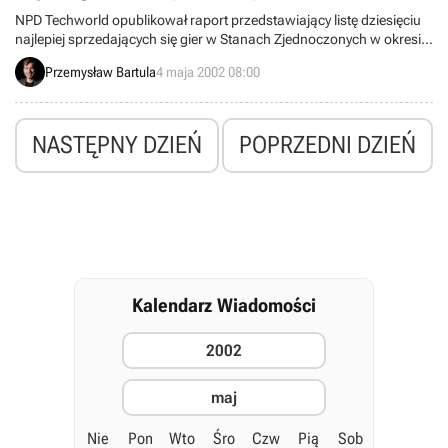
NPD Techworld opublikował raport przedstawiający listę dziesięciu
najlepiej sprzedających się gier w Stanach Zjednoczonych w okresie
od 14 do 20 kwietnia. The Sims: Vacation nadal plasuje się na
Przemysław Bartula
4 maja 2002 08:00
pierwszej pozycji, Dungeon Siege na drugiej, natomiast na trzeciej
nastąpiła mała rotacja, tzn. z pozycji czwartej na trzecią wskoczył
The Sims, a z trzeciej na czwartą spadł Star Wars Jedi Knight II: Jedi
Outcast.
NASTĘPNY DZIEŃ
POPRZEDNI DZIEŃ
Kalendarz Wiadomości
2002
maj
Nie
Pon
Wto
Śro
Czw
Pią
Sob