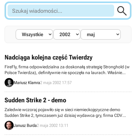

Szukaj
wiadomości...
Nadciąga kolejna część Twierdzy
FireFly, firma odpowiedzialna za doskonałą strategię Stronghold (w
Polsce Twierdza), definitywnie nie spoczęła na laurach. Właśnie
został zapowiedziany sequel tej świetnej gry zatytułowany
Mariusz Klamra
2 maja 2002 17:57
Stronghold: Crusader, tym razem przenoszący nas do świata
Bliskiego Wschodu w epoce wypraw krzyżowych.
Sudden Strike 2 - demo
Zaledwie wczoraj pojawiło się w sieci niemieckojęzyczne demo
Sudden Strike 2, tymczasem już dzisiaj wydawca gry, firma CDV
postanowiła udostępnić również jego angielską wersję.
Janusz Burda
2 maja 2002 13:11