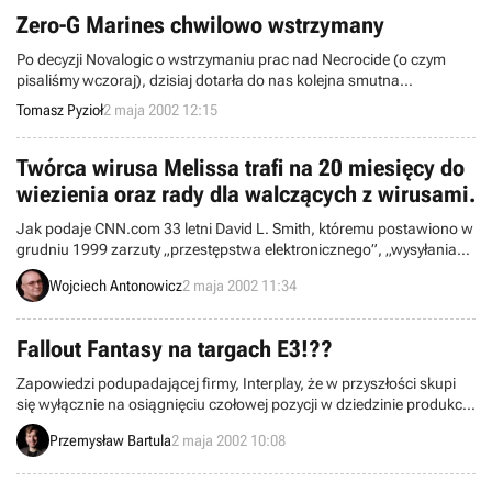
Zero-G Marines chwilowo wstrzymany
Po decyzji Novalogic o wstrzymaniu prac nad Necrocide (o czym
pisaliśmy wczoraj), dzisiaj dotarła do nas kolejna smutna
wiadomość. Kanadyjski zespół developerski Strategy First wstrzymał
Tomasz Pyzioł
2 maja 2002 12:15
prace nad kosmiczną strzelanką 3D Zero-G Marines.
Twórca wirusa Melissa trafi na 20 miesięcy do
wiezienia oraz rady dla walczących z wirusami.
Jak podaje CNN.com 33 letni David L. Smith, któremu postawiono w
grudniu 1999 zarzuty „przestępstwa elektronicznego”, „wysyłania
droga elektroniczną niszczących programów komputerowych” oraz
Wojciech Antonowicz
2 maja 2002 11:34
„spowodowania szkody na sumę 80 milionów dolarów” został
uznany winnym i skazany na karę 20 miesięcy więzienia.
Fallout Fantasy na targach E3!??
Zapowiedzi podupadającej firmy, Interplay, że w przyszłości skupi
się wyłącznie na osiągnięciu czołowej pozycji w dziedzinie produkcji
gier cRPG i dzięki temu odzyska dawną świetność powoli zaczynają
Przemysław Bartula
2 maja 2002 10:08
się realizować. Firma poinformowała, że na nadchodzących
targach E3, oprócz kilku pozycji dedykowanych konsolom,
przedstawi dwa tytuły z gatunku cRPG, tj. zapowiedzianego