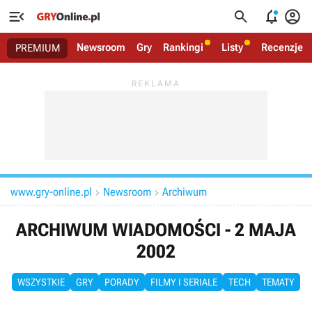




Newsroom
Gry
Rankingi
Listy
Recenzje
PREMIUM
www.gry-online.pl
Newsroom
Archiwum


ARCHIWUM WIADOMOŚCI - 2 MAJA
2002
WSZYSTKIE
GRY
PORADY
FILMY I SERIALE
TECH
TEMATY