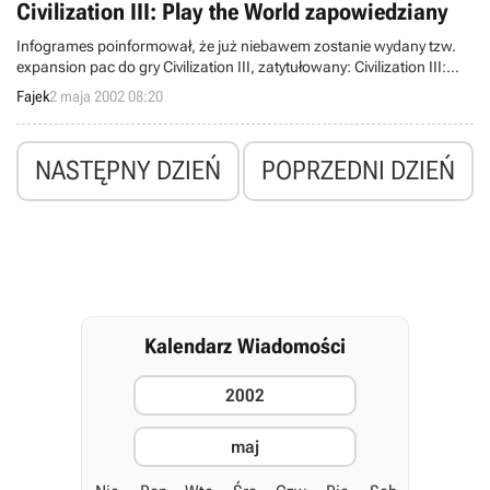
Civilization III: Play the World zapowiedziany
wcześniej Icewind Dale II oraz całkowicie nową, dotychczas
nieujawnioną grę. Wszystko wskazuje na to, że będzie to Fallout
Infogrames poinformował, że już niebawem zostanie wydany tzw.
Fantasy, który przed miesiącem pojawił się w planie wydawniczym
expansion pac do gry Civilization III, zatytułowany: Civilization III:
Virgin Interactive.
Play the World.
Fajek
2 maja 2002 08:20
NASTĘPNY DZIEŃ
POPRZEDNI DZIEŃ
Kalendarz Wiadomości
2002
maj