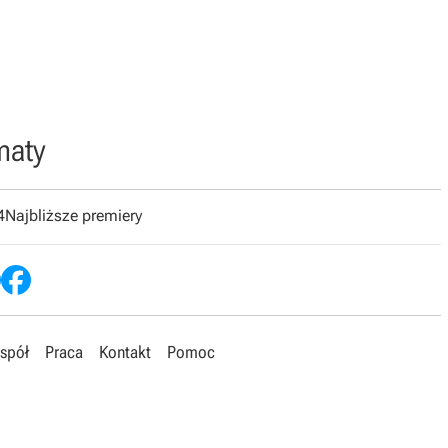
maty
4
Najbliższe premiery
spół
Praca
Kontakt
Pomoc