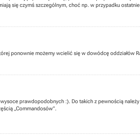
iają się czymś szczególnym, choć np. w przypadku ostatnieg
ziś prezentują się znakomicie. I oto ponownie w roli głów
odów tejże firmy. Już niedługo powinniśmy móc zagrać w M
i której ponownie możemy wcielić się w dowódcę oddziałów R
 wysoce prawdopodobnych :). Do takich z pewnością należy ta
 częścią „Commandosów”.