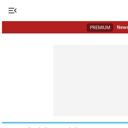

New
PREMIUM