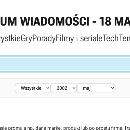
UM WIADOMOŚCI - 18 MA
ystkie
Gry
Porady
Filmy i seriale
Tech
Te
ie promują np. daną markę, produkt lub po prostu firmę. I t