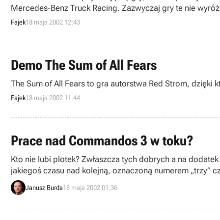
Mercedes-Benz Truck Racing. Zazwyczaj gry te nie wyróżn
doskonałych wyścigów ciężarówek, które w zasadzie do d
Fajek
18 maja 2002 12:43
Daimler-Chrysler) – a dokładnie osobowe wersje samoch
Demo The Sum of All Fears
The Sum of All Fears to gra autorstwa Red Strom, dzięk
Fajek
18 maja 2002 11:44
Prace nad Commandos 3 w toku?
Kto nie lubi plotek? Zwłaszcza tych dobrych a na dodatek
jakiegoś czasu nad kolejną, oznaczoną numerem „trzy”
Janusz Burda
18 maja 2002 01:36