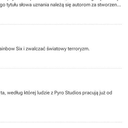
o tytułu słowa uznania należą się autorom za stworzenie
nej wystąpi Mercedes (a może powinienem powiedzieć
ercedes-Benz Racing.
ainbow Six i zwalczać światowy terroryzm.
, według której ludzie z Pyro Studios pracują już od