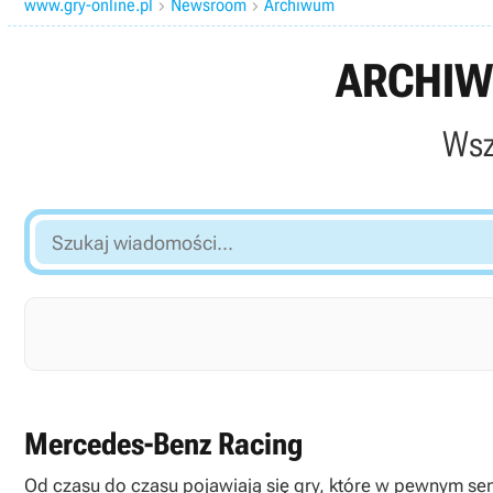
www.gry-online.pl
Newsroom
Archiwum


ARCHIW
Wsz
Szukaj
wiadomości...
Mercedes-Benz Racing
Od czasu do czasu pojawiają się gry, które w pewnym sens