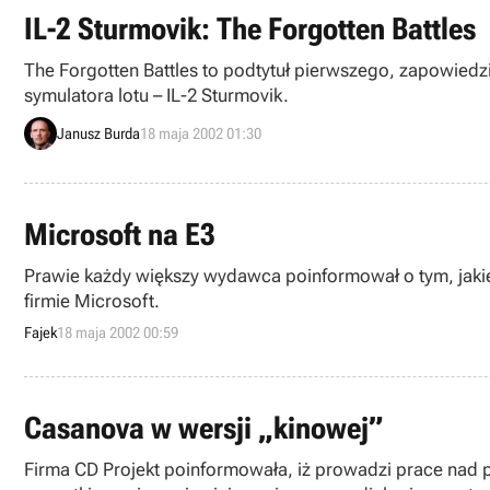
IL-2 Sturmovik: The Forgotten Battles
The Forgotten Battles to podtytuł pierwszego, zapowiedzi
symulatora lotu – IL-2 Sturmovik.
Janusz Burda
18 maja 2002 01:30
Microsoft na E3
Prawie każdy większy wydawca poinformował o tym, jakie t
firmie Microsoft.
Fajek
18 maja 2002 00:59
Casanova w wersji „kinowej”
Firma CD Projekt poinformowała, iż prowadzi prace nad 