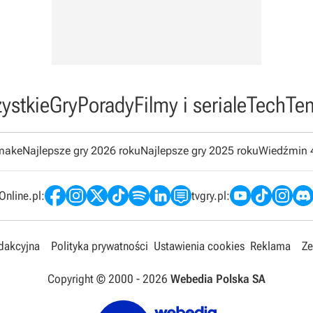
ystkie
Gry
Porady
Filmy i seriale
Tech
Te
emake
Najlepsze gry 2026 roku
Najlepsze gry 2025 roku
Wiedźmin 
nline.pl:
tvgry.pl:
edakcyjna
Polityka prywatności
Ustawienia cookies
Reklama
Ze
Copyright © 2000 -
2026
Webedia Polska SA