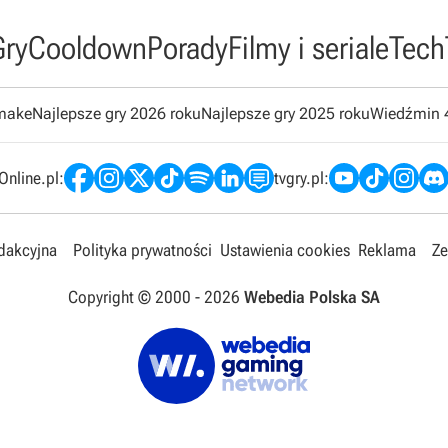
Gry
Cooldown
Porady
Filmy i seriale
Tech
emake
Najlepsze gry 2026 roku
Najlepsze gry 2025 roku
Wiedźmin 
nline.pl:
tvgry.pl:
edakcyjna
Polityka prywatności
Ustawienia cookies
Reklama
Ze
Copyright © 2000 -
2026
Webedia Polska SA