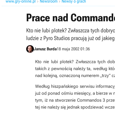
www.gry-online.pl
Newsroom
Newsy o grach


Prace nad Commando
Kto nie lubi plotek? Zwłaszcza tych dobr
ludzie z Pyro Studios pracują już od jak
Janusz Burda
18 maja 2002 01:36
Kto nie lubi plotek? Zwłaszcza tych d
takich z pewnością należy ta, według któr
nad kolejną, oznaczoną numerem „trzy”
Według hiszpańskiego serwisu informac
już od ponad ośmiu miesięcy, a bierze w n
tym, iż na stworzenie Commandos 3 przew
tej nie należy się jednak spodziewać wcze