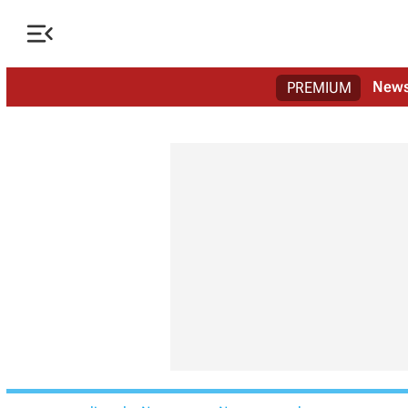

New
PREMIUM