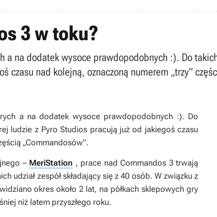
s 3 w toku?
ych a na dodatek wysoce prawdopodobnych :). Do takich
iegoś czasu nad kolejną, oznaczoną numerem „trzy” cz
obrych a na dodatek wysoce prawdopodobnych :). Do
ej ludzie z Pyro Studios pracują już od jakiegoś czasu
 częścią „Commandosów”.
yjnego –
MeriStation
, prace nad Commandos 3 trwają
ich udział zespół składający się z 40 osób. W związku z
idziano okres około 2 lat, na półkach sklepowych gry
śniej niż latem przyszłego roku.