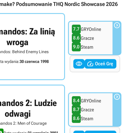
 Remake? Podsumowanie THQ Nordic Showcase 2026

ndos: Za linią
7.7
GRYOnline
8.6
Gracze
wroga
9.0
Steam
dos: Behind Enemy Lines
ta wydania:
30 czerwca 1998


Oceń Grę

ndos 2: Ludzie
8.4
GRYOnline
8.7
Gracze
odwagi
8.6
Steam
ndos 2: Men of Courage
Data wydania:
21 września 2001