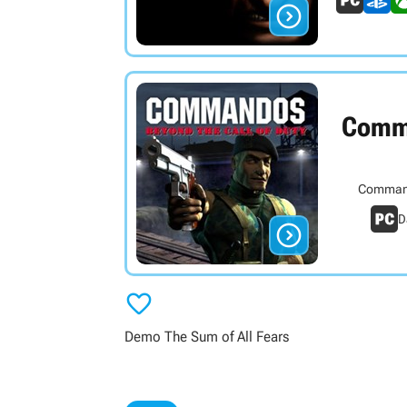

Comm
Commando
D


Demo The Sum of All Fears