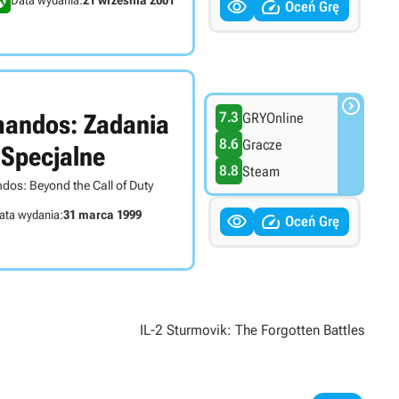


Oceń Grę

andos: Zadania
7.3
GRYOnline
8.6
Gracze
Specjalne
8.8
Steam
s: Beyond the Call of Duty
ata wydania:
31 marca 1999


Oceń Grę
IL-2 Sturmovik: The Forgotten Battles