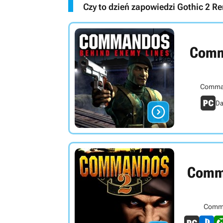
Czy to dzień zapowiedzi Gothic 2
Comma
Comman
Da

Comma
Comma