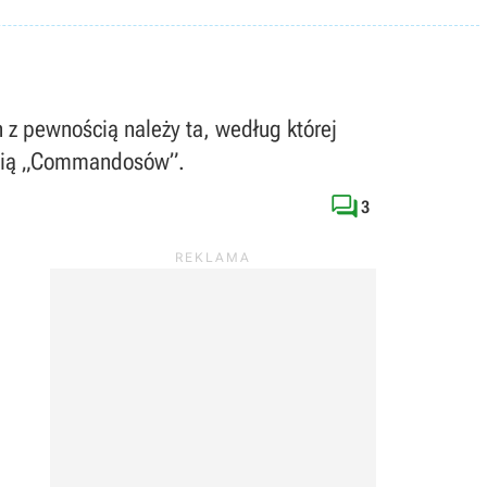
 z pewnością należy ta, według której
ęścią „Commandosów”.

3