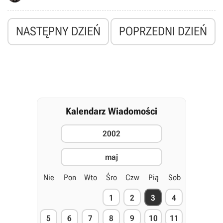
zapowiedział, że nowy demon wydajności pojawi się w sierpniu tego
roku.
NASTĘPNY DZIEŃ
POPRZEDNI DZIEŃ
Kalendarz Wiadomości
2002
maj
Nie
Pon
Wto
Śro
Czw
Pią
Sob
1
2
3
4
5
6
7
8
9
10
11