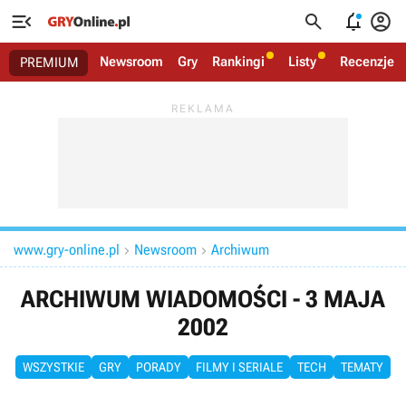




Newsroom
Gry
Rankingi
Listy
Recenzje
PREMIUM
www.gry-online.pl
Newsroom
Archiwum


ARCHIWUM WIADOMOŚCI - 3 MAJA
2002
WSZYSTKIE
GRY
PORADY
FILMY I SERIALE
TECH
TEMATY