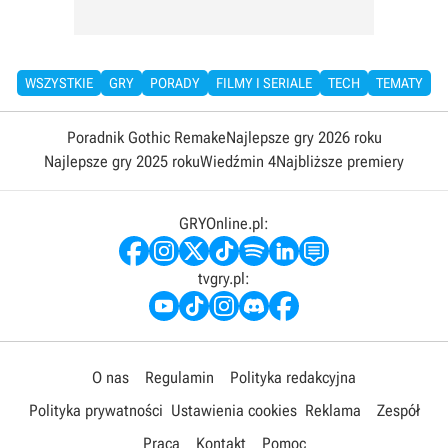
WSZYSTKIE
GRY
PORADY
FILMY I SERIALE
TECH
TEMATY
Poradnik Gothic Remake
Najlepsze gry 2026 roku
Najlepsze gry 2025 roku
Wiedźmin 4
Najbliższe premiery
GRYOnline.pl:
tvgry.pl:
O nas
Regulamin
Polityka redakcyjna
Polityka prywatności
Ustawienia cookies
Reklama
Zespół
Praca
Kontakt
Pomoc