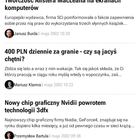
Twórczość Alistera MacLeana na ekranach
komputerów
Europejski wydawca, firma SCi poinformowała o fakcie zapewnienia
sobie przez nią praw do wykorzystania trzech słynnych książek
Alistaira MacMcLeana: „Tylko dla orłów”, „Działa Nawarony” oraz
Janusz Burda
3 maja 2002 10:28
„Stacja arktyczna Zebra” i stworzenia na ich podstawie gier
komputerowych.
400 PLN dziennie za granie - czy są jacyś
chętni?
Zbliża się lato a wraz z nim wakacje. Tak się jakoś składa, że Ci
którzy pracują w ciągu roku myślą wtedy o wypoczynku, zaś
uczniowie i studenci zaczynają szukać wtedy okazji do wakacyjnego
Mariusz Klamra
3 maja 2002 10:22
zarobku. I właśnie do nich jest skierowana oferta, którą chyba
trudno będzie przebić – 400 PLN dziennie przez dwa miesiące, a
przy tym zakres obowiązków jest prosty – w pracy po prostu trzeba
Nowy chip graficzny Nvidii powrotem
grać w gry. Zainteresowani?...
technologii 3dfx
Najnowszy chip graficzny firmy Nvidia, GeForce4, znajduje się na
rynku dopiero kilka miesięcy, a już od pewnego czasu w sieci krążą
nieoficjalne informacje o układzie nowej generacji. O przepraszam,
Przemysław Bartula
3 maja 2002 09:38
już nie są to plotki. CEO Nvidii, pan Jen-Hsun Huang oficjalnie