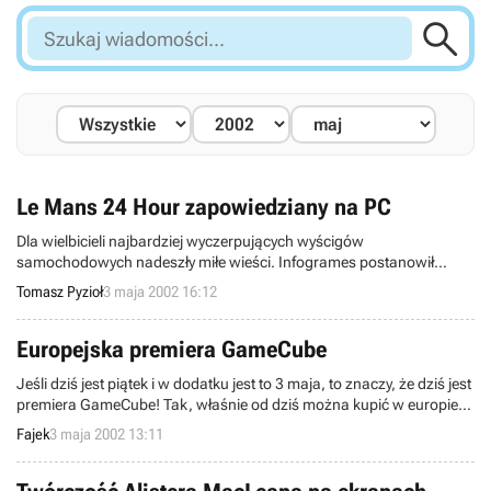

Szukaj
wiadomości...
Le Mans 24 Hour zapowiedziany na PC
Dla wielbicieli najbardziej wyczerpujących wyścigów
samochodowych nadeszły miłe wieści. Infogrames postanowił
wydać PC-tową wersję zeszłorocznego hitu na PlayStation 2 - Le
Tomasz Pyzioł
3 maja 2002 16:12
Mans 24 Hour. Nad adaptacją pracuje australijski zespół Melbourne
House, znany ze stworzenia Test Drive: Le Mans na Sega
Dreamcast.
Europejska premiera GameCube
Jeśli dziś jest piątek i w dodatku jest to 3 maja, to znaczy, że dziś jest
premiera GameCube! Tak, właśnie od dziś można kupić w europie
najnowszą konsolę Nintendo.
Fajek
3 maja 2002 13:11