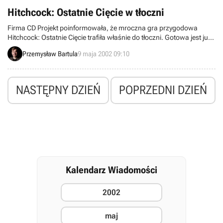
końcu jej premiery. Dziś obie firmy uraczyły nas kolejną porcją
Hitchcock: Ostatnie Cięcie w tłoczni
nowości.
Firma CD Projekt poinformowała, że mroczna gra przygodowa
Hitchcock: Ostatnie Cięcie trafiła właśnie do tłoczni. Gotowa jest już
poligrafia: tekturowe pudełko i szczegółowa instrukcja. Program
Przemysław Bartula
9 maja 2002 09:10
pojawi się w sklepach 15 maja 2002 roku w polskiej wersji językowej
w cenie 39,90 PLN.
NASTĘPNY DZIEŃ
POPRZEDNI DZIEŃ
Kalendarz Wiadomości
2002
maj