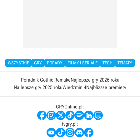
WSZYSTKIE
GRY
PORADY
FILMY I SERIALE
TECH
TEMATY
Poradnik Gothic Remake
Najlepsze gry 2026 roku
Najlepsze gry 2025 roku
Wiedźmin 4
Najbliższe premiery
GRYOnline.pl:
tvgry.pl: