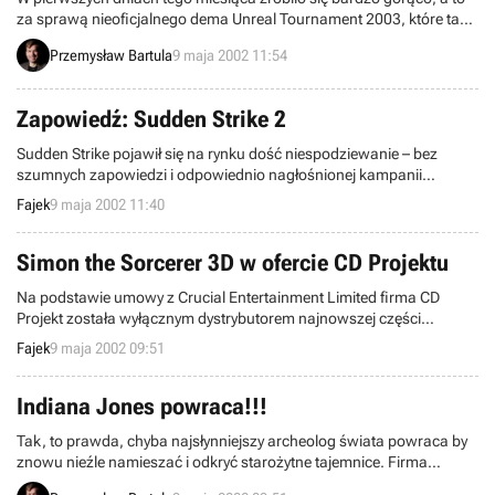
za sprawą nieoficjalnego dema Unreal Tournament 2003, które tak
szybko jak się ukazało, tak znikło, pozostawiając setki fanów
Przemysław Bartula
9 maja 2002 11:54
desperacko przeszukujących sieć. Ale, jak to mówią „nic
straconego”. Dziś magazyn PC Games poinformował, że niemiecki
odział firmy Infogrames ujawnił termin wydania dema i co
Zapowiedź: Sudden Strike 2
najważniejsze nie jest on zbyt odległy.
Sudden Strike pojawił się na rynku dość niespodziewanie – bez
szumnych zapowiedzi i odpowiednio nagłośnionej kampanii
reklamowej. Tym większe było zaskoczenie, gdy gra okazała się
Fajek
9 maja 2002 11:40
naprawdę dobra. Sukces SS spowodował, że producent, firma
Fireglow zdecydowała się na wypuszczenie sequela...
Simon the Sorcerer 3D w ofercie CD Projektu
Na podstawie umowy z Crucial Entertainment Limited firma CD
Projekt została wyłącznym dystrybutorem najnowszej części
kultowej gry przygodowej Simon the Sorcerer 3D na terenie Polski,
Fajek
9 maja 2002 09:51
Czech i Słowacji.
Indiana Jones powraca!!!
Tak, to prawda, chyba najsłynniejszy archeolog świata powraca by
znowu nieźle namieszać i odkryć starożytne tajemnice. Firma
LucasArts oficjalnie zapowiedziała grę zatytułowaną Indiana Jones