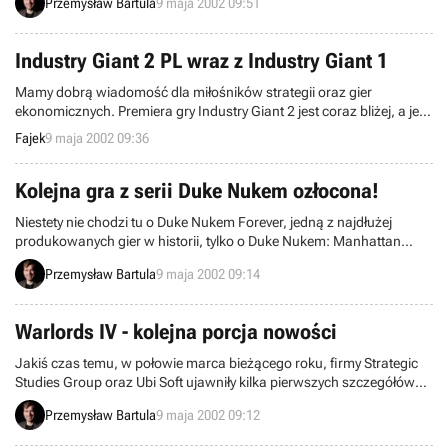
Przemysław Bartula
9 maja 2002 09:51
and the Emperor's Tomb na komputery PC oraz konsole Sony
PlayStation 2 i Microsoft Xbox.
Industry Giant 2 PL wraz z Industry Giant 1
Mamy dobrą wiadomość dla miłośników strategii oraz gier
ekonomicznych. Premiera gry Industry Giant 2 jest coraz bliżej, a jej
data została ustalona na 19 czerwca. Gra zostanie wydana w
Fajek
9 maja 2002 09:36
polskiej wersji językowej wraz z pierwszą częścią gry Industry Giant,
która sprzedała się na całym świecie w nakładzie ponad 1,6 miliona
egzemplarzy.
Kolejna gra z serii Duke Nukem ozłocona!
Niestety nie chodzi tu o Duke Nukem Forever, jedną z najdłużej
produkowanych gier w historii, tylko o Duke Nukem: Manhattan
Project, grę akcji/TPP tworzoną przez zespół Sunstorm Interactive.
Przemysław Bartula
9 maja 2002 09:14
Pan George Broussard z 3D Realms oficjalnie poinformował, że
prace nad grą dobiegły końca i niedługo trafi do sprzedaży.
Warlords IV - kolejna porcja nowości
Jakiś czas temu, w połowie marca bieżącego roku, firmy Strategic
Studies Group oraz Ubi Soft ujawniły kilka pierwszych szczegółów
dotyczących czwartej części kultowej strategii Warlords IV: Heroes
Przemysław Bartula
9 maja 2002 09:12
of Etheria. Była to niewątpliwa oznaka, że po latach ciszy wokół tej
produkcji, nareszcie coś się dzieje i rzesze fanów doczekają się w