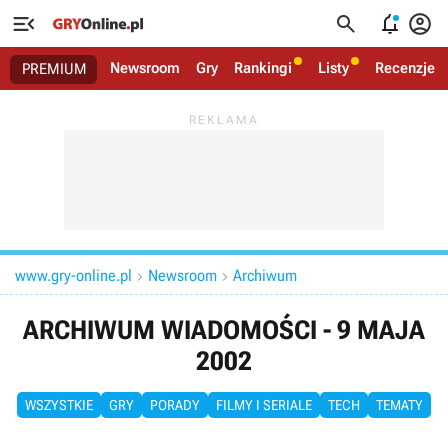




Newsroom
Gry
Rankingi
Listy
Recenzje
PREMIUM
www.gry-online.pl
Newsroom
Archiwum


ARCHIWUM WIADOMOŚCI - 9 MAJA
2002
WSZYSTKIE
GRY
PORADY
FILMY I SERIALE
TECH
TEMATY