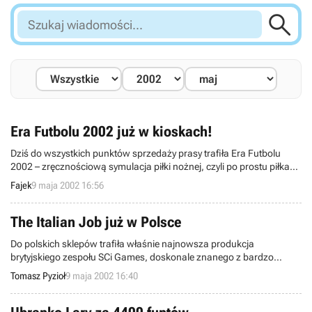

Szukaj
wiadomości...
Era Futbolu 2002 już w kioskach!
Dziś do wszystkich punktów sprzedaży prasy trafiła Era Futbolu
2002 – zręcznościową symulacja piłki nożnej, czyli po prostu piłka
nożna z naszą reprezentacją w roli głównej, wydana na okoliczność
Fajek
9 maja 2002 16:56
zbliżających się Mistrzostw Świata. Gra została wydana na licencji
Polskiego Związku Piłki Nożnej, dzięki czemu polska reprezentacja
występuje w niej w aktualnym i oryginalnym składzie.
The Italian Job już w Polsce
Do polskich sklepów trafiła właśnie najnowsza produkcja
brytyjskiego zespołu SCi Games, doskonale znanego z bardzo
kontrowersyjnej serii Carmageddon. Tym razem nie jest inaczej - The
Tomasz Pyzioł
9 maja 2002 16:40
Italian Job spokojnie można zaliczyć do wyścigów samochodowych
z elementami zręcznościowymi typowymi dla gier akcji. To co
wyróżnia grę to ciekawa fabuła oparta na kultowym filmie z 1969