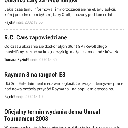
Ubranko Lary za 4400 funtów
roku „The Italian Job” z Michaelem Cainem w roli głównej.
Jakiś czas temu informowaliśmy o toczącej się na eBay’u aukcji,
której przedmiotem był strój Lary Croft, noszony pod koniec lat
90’tych prze modelkę Nell McAndrew. Wtedy też, na 6 dni przed
Fajek
9 maja 2002 13:56
końcem aukcji, cena przekroczyła nieznacznie 2000 funtów. Finał
okazał się być taki, iż strój ten został sprzedany za 4400 funtów!
R.C. Cars zapowiedziane
Od czasu ukazania się doskonałych Stunt GP i Revolt długo
musieliśmy czekać na kolejne wyścigi małych samochodzików. Na
szczęście rosyjska firma 1C postanowił wydać R.C. Cars, grę z
Tomasz Pyzioł
9 maja 2002 13:35
modelami samochodów sterowanych drogą radiową w roli głównej,
nad którą pracuje zespół Creat Studio.
Rayman 3 na targach E3
Ubi Soft Entertainment niedawno ogłosił, że trwają intensywne prace
nad nową częścią przygód Raymana - najpopularniejszego na
świecie bohatera gier dla dzieci i młodzieży.
Fajek
9 maja 2002 13:10
Oficjalny termin wydania dema Unreal
Tournament 2003
W pierwszych dniach tego miesiąca zrobiło się bardzo gorąco, a to