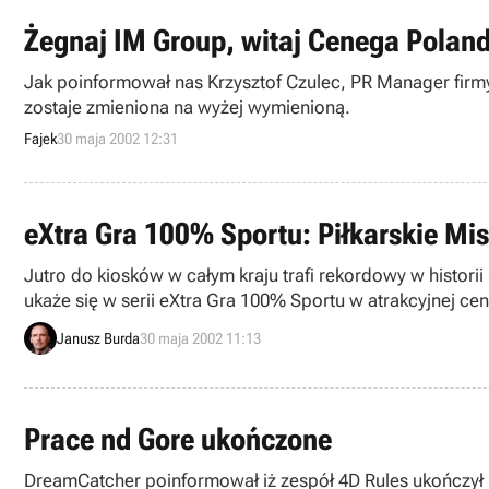
Żegnaj IM Group, witaj Cenega Polan
Jak poinformował nas Krzysztof Czulec, PR Manager firmy Cenega Poland Sp. z o.o., z końcem maja 2002 przestaje 
zostaje zmieniona na wyżej wymienioną.
Fajek
30 maja 2002 12:31
eXtra Gra 100% Sportu: Piłkarskie Mis
Jutro do kiosków w całym kraju trafi rekordowy w histori
ukaże się w serii eXtra Gra 100% Sportu w atrakcyjnej ceni
Janusz Burda
30 maja 2002 11:13
Prace nd Gore ukończone
DreamCatcher poinformował iż zespół 4D Rules ukończył p