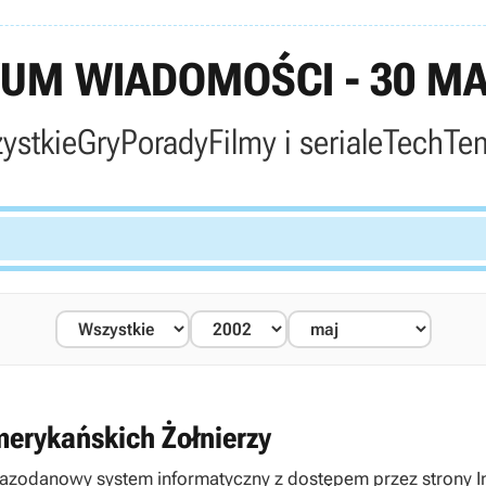
UM WIADOMOŚCI - 30 MA
ystkie
Gry
Porady
Filmy i seriale
Tech
Te
erykańskich Żołnierzy
y bazodanowy system informatyczny z dostępem przez strony I