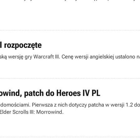
I rozpoczęte
ą wersję gry Warcraft III. Cenę wersji angielskiej ustalono n
rowind, patch do Heroes IV PL
omościami. Pierwsza z nich dotyczy patcha w wersji 1.2 do p
der Scrolls III: Morrowind.