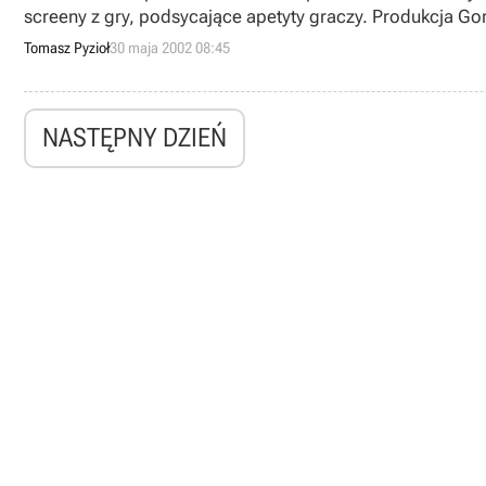
screeny z gry, podsycające apetyty graczy. Produkcja Go
nadzieję, że Duke Nukem Forever nie będzie wyjątkiem). 
Tomasz Pyzioł
30 maja 2002 08:45
NASTĘPNY DZIEŃ