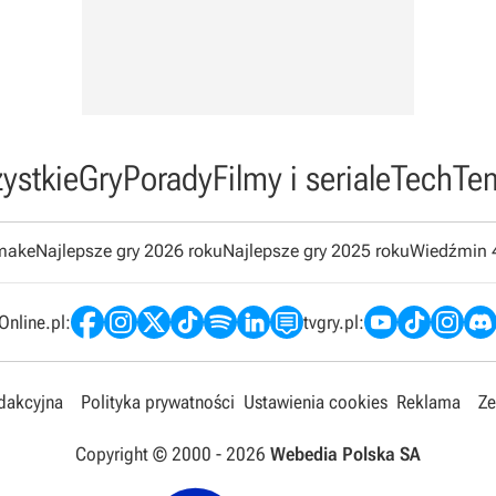
ystkie
Gry
Porady
Filmy i seriale
Tech
Te
emake
Najlepsze gry 2026 roku
Najlepsze gry 2025 roku
Wiedźmin 
nline.pl:
tvgry.pl:
edakcyjna
Polityka prywatności
Ustawienia cookies
Reklama
Ze
Copyright © 2000 -
2026
Webedia Polska SA