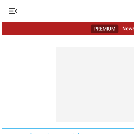

New
PREMIUM