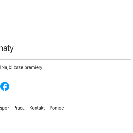
maty
4
Najbliższe premiery
spół
Praca
Kontakt
Pomoc