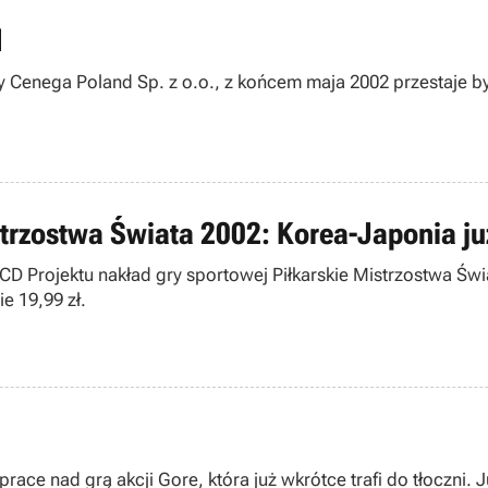
d
być aktualna dotychczasowa nazwa firmy czyli IM Group i
trzostwa Świata 2002: Korea-Japonia już
i CD Projektu nakład gry sportowej Piłkarskie Mistrzostwa Św
e 19,99 zł.
race nad grą akcji Gore, która już wkrótce trafi do tłoczni