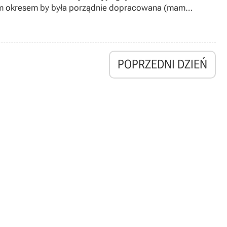
ługim okresem by była porządnie dopracowana (mam
znych targach E3.
POPRZEDNI DZIEŃ