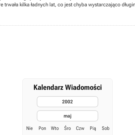
re trwała kilka ładnych lat, co jest chyba wystarczająco d
Potwierdzają to zresztą pozytywne opinie o Gore na tegoroc
Kalendarz Wiadomości
2002
maj
Nie
Pon
Wto
Śro
Czw
Pią
Sob