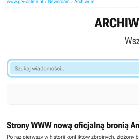
www.gry-online.pl
Newsroom
Archiwum


ARCHIW
Wsz
Szukaj
wiadomości...
Strony WWW nową oficjalną bronią Am
Po raz pierwszy w historii konfliktów zbrojnych, złożon