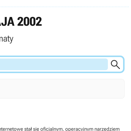
JA 2002
maty

nternetowe stał się oficjalnym, operacyjnym narzędziem