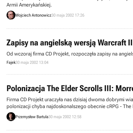
Armii Amerykańskiej.
Wojciech Antonowicz
30 maja 2002 17:26
Zapisy na angielską wersją Warcraft II
Od wczoraj firma CD Projekt, rozpoczęła zapisy na angielsk
Fajek
30 maja 2002 13:04
Polonizacja The Elder Scrolls III: Mor
Firma CD Projekt uraczyła nas dzisiaj dwoma dobrymi wiad
polonizacji chyba najdoskonalszego obecnie cRPG - The El
Przemysław Bartula
30 maja 2002 12:58