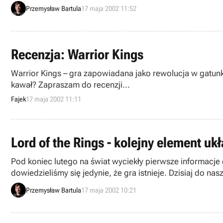
Przemysław Bartula
17 maja 2002 11:52
Recenzja: Warrior Kings
Warrior Kings – gra zapowiadana jako rewolucja w gatunku
kawał? Zapraszam do recenzji...
Fajek
17 maja 2002 11:11
Lord of the Rings - kolejny element uk
Pod koniec lutego na świat wyciekły pierwsze informacje 
dowiedzieliśmy się jedynie, że gra istnieje. Dzisiaj do nas
Przemysław Bartula
17 maja 2002 10:21