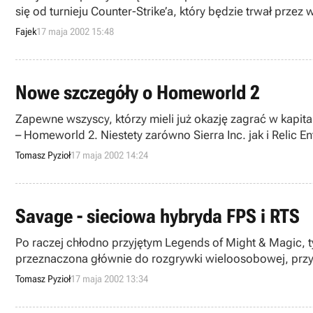
się od turnieju Counter-Strike’a, który będzie trwał przez
Fajek
17 maja 2002 15:48
Nowe szczegóły o Homeworld 2
Zapewne wszyscy, którzy mieli już okazję zagrać w kapita
– Homeworld 2. Niestety zarówno Sierra Inc. jak i Relic E
najnowsze informacje o postępach w pracach nad Homewor
Tomasz Pyzioł
17 maja 2002 14:24
Savage - sieciowa hybryda FPS i RTS
Po raczej chłodno przyjętym Legends of Might & Magic, 
przeznaczona głównie do rozgrywki wieloosobowej, przy o
Tomasz Pyzioł
17 maja 2002 13:34