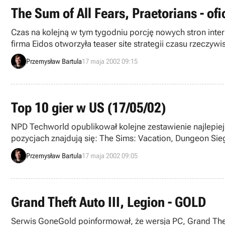
The Sum of All Fears, Praetorians - of
Czas na kolejną w tym tygodniu porcję nowych stron intern
firma Eidos otworzyła teaser site strategii czasu rzeczywi
Przemysław Bartula
17 maja 2002 09:15
Top 10 gier w US (17/05/02)
NPD Techworld opublikował kolejne zestawienie najlepiej
pozycjach znajdują się: The Sims: Vacation, Dungeon Siege
Scrolls III: Morrowind debiutujący na pozycji siódmej oraz 
Przemysław Bartula
17 maja 2002 09:05
Grand Theft Auto III, Legion - GOLD
Serwis GoneGold poinformował, że wersja PC, Grand Theft