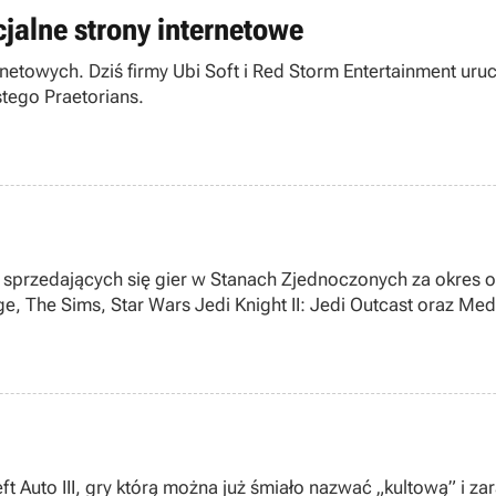
icjalne strony internetowe
etowych. Dziś firmy Ubi Soft i Red Storm Entertainment urucho
stego Praetorians.
 sprzedających się gier w Stanach Zjednoczonych za okres o
, The Sims, Star Wars Jedi Knight II: Jedi Outcast oraz Medal
powracające: na dziesiątej pozycji Diablo II: Lord of Destructi
 Auto III, gry którą można już śmiało nazwać „kultową” i z