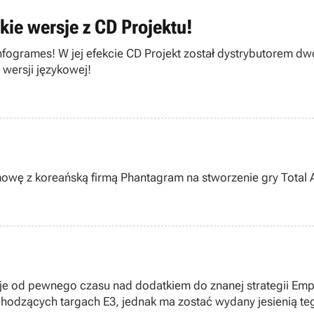
skie wersje z CD Projektu!
ogrames! W jej efekcie CD Projekt został dystrybutorem dwó
 wersji językowej!
mowę z koreańską firmą Phantagram na stworzenie gry Total A
e od pewnego czasu nad dodatkiem do znanej strategii Empire
odzących targach E3, jednak ma zostać wydany jesienią te