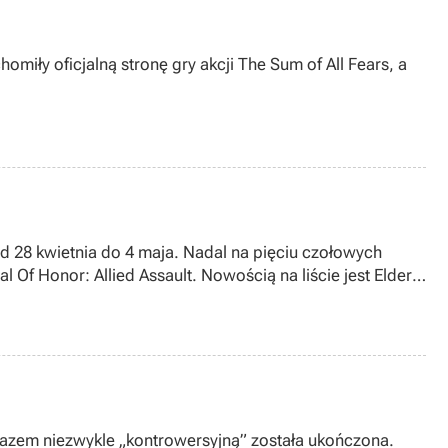
miły oficjalną stronę gry akcji The Sum of All Fears, a
d 28 kwietnia do 4 maja. Nadal na pięciu czołowych
 Of Honor: Allied Assault. Nowością na liście jest Elder
on i na dziewiątej Civilization: Call to Power.
arazem niezwykle „kontrowersyjną” została ukończona.