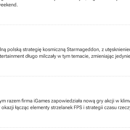
 weekend.
lną polską strategię kosmiczną Starmageddon, z utęsknienie
ntertainment długo milczały w tym temacie, zmieniając jedynie
ld 2 wyjawił ostatnio przedstawiciel zespołu Relic - Alex
tym razem firma iGames zapowiedziała nową gry akcji w klim
kazji łącząc elementy strzelanek FPS i strategii czasu rzec