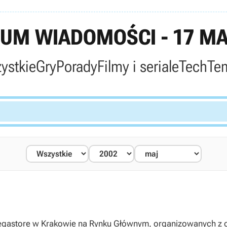
UM WIADOMOŚCI - 17 MA
ystkie
Gry
Porady
Filmy i seriale
Tech
Te
Megastore w Krakowie na Rynku Głównym, organizowanych z 