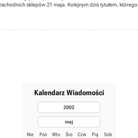
łki zachodnich sklepów 21 maja. Kolejnym dziś tytułem, któreg
zachodnich sklepów z początkiem przyszłego miesiąca.
Kalendarz Wiadomości
2002
maj
Nie
Pon
Wto
Śro
Czw
Pią
Sob