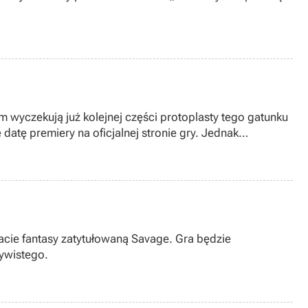
m wyczekują już kolejnej części protoplasty tego gatunku
 datę premiery na oficjalnej stronie gry. Jednak
 Garden, na kanale IRC poświęconemu grze.
acie fantasy zatytułowaną Savage. Gra będzie
zywistego.