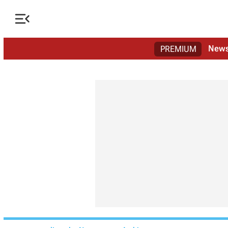

New
PREMIUM