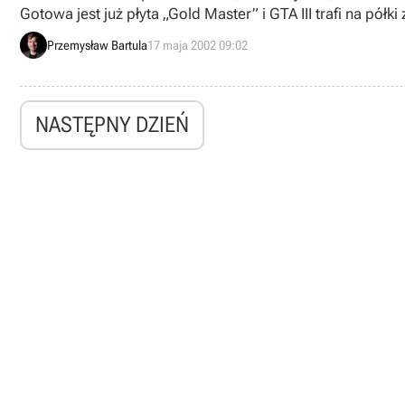
Gotowa jest już płyta „Gold Master” i GTA III trafi na pó
firmy Paradox Entertainment - Legion. Gra ma trafić do 
Przemysław Bartula
17 maja 2002 09:02
NASTĘPNY DZIEŃ