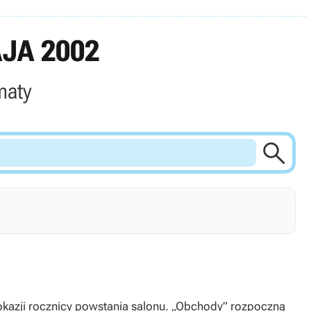
JA 2002
maty

okazji rocznicy powstania salonu. „Obchody” rozpoczną