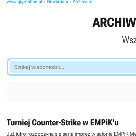
www.gry-online.pl
Newsroom
Archiwum


ARCHIW
Wsz
Szukaj
wiadomości...
Turniej Counter-Strike w EMPiK'u
Już jutro rozpoczyna się seria imprez w salonie EMPiK 